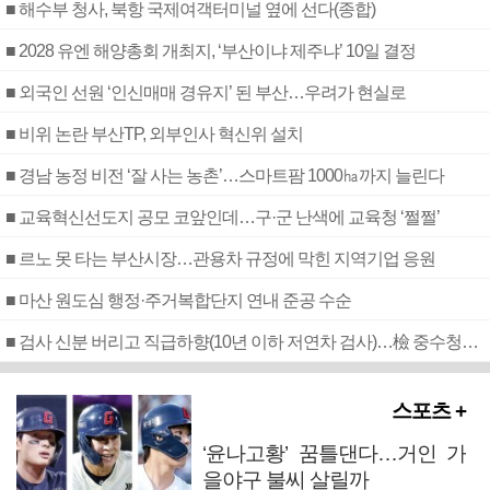
■ 해수부 청사, 북항 국제여객터미널 옆에 선다(종합)
■ 2028 유엔 해양총회 개최지, ‘부산이냐 제주냐’ 10일 결정
■ 외국인 선원 ‘인신매매 경유지’ 된 부산…우려가 현실로
■ 비위 논란 부산TP, 외부인사 혁신위 설치
■ 경남 농정 비전 ‘잘 사는 농촌’…스마트팜 1000㏊까지 늘린다
■ 교육혁신선도지 공모 코앞인데…구·군 난색에 교육청 ‘쩔쩔’
■ 르노 못 타는 부산시장…관용차 규정에 막힌 지역기업 응원
■ 마산 원도심 행정·주거복합단지 연내 준공 수순
■ 검사 신분 버리고 직급하향(10년 이하 저연차 검사)…檢 중수청행 기피
스포츠 +
‘윤나고황’ 꿈틀댄다…거인 가
을야구 불씨 살릴까