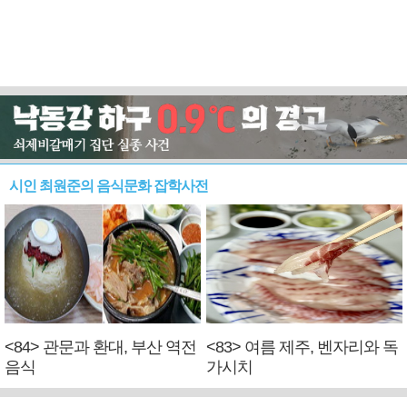
시인 최원준의 음식문화 잡학사전
<84> 관문과 환대, 부산 역전
<83> 여름 제주, 벤자리와 독
음식
가시치