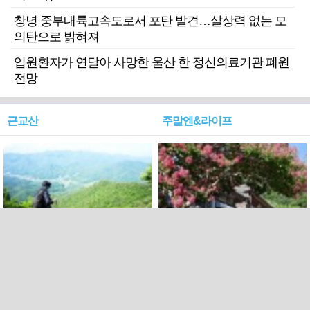
창녕 중부내륙고속도로서 포탄 발견…살상력 없는 모
의탄으로 밝혀져
입원환자가 연달아 사망한 울산 한 정신의료기관 폐원
전망
근교산
주말엔&라이프
근교산&그너머…상주·문경
폭염보다 더 뜨거워라…100
청화산~시루봉
일을 붉게 불태울 ‘선비정신’
피었네