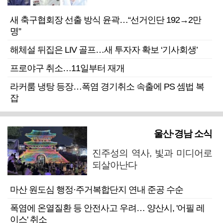
새 축구협회장 선출 방식 윤곽…“선거인단 192→2만
명”
해체설 뒤집은 LIV 골프…새 투자자 확보 ‘기사회생’
프로야구 취소…11일부터 재개
라커룸 냉탕 등장…폭염 경기취소 속출에 PS 셈법 복
잡
울산·경남 소식
진주성의 역사, 빛과 미디어로
되살아난다
마산 원도심 행정·주거복합단지 연내 준공 수순
폭염에 온열질환 등 안전사고 우려… 양산시, '어필 레
이스' 취소