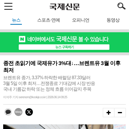
뉴스
스포츠·연예
오피니언
동영상
종전 초읽기에 국제유가 3%대↓…브렌트유 3월 이후
최저
브렌트유 종가, 3.37% 하락한 배럴당 87.33달러
3월 5일 이후 최저…전쟁종료 기대감에 시장 반응
국내 기름값 하락 또는 정체 흐름 이어갈지 주목
이석주 기자 serenom@kookje.co.kr | 2026.06.14 09:25