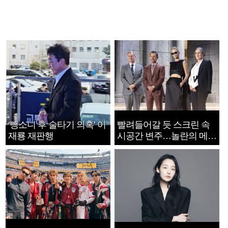
‘뺑소니 후 술타기 의혹’ 이
빨려들어갈 듯 스크린 속
재룡 재판행
시공간 변주…놀란의 메시
지는 ‘전쟁 속죄’