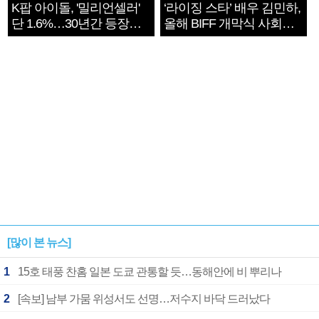
K팝 아이돌, '밀리언셀러'
‘라이징 스타’ 배우 김민하,
단 1.6%…30년간 등장
올해 BIFF 개막식 사회자
1182개팀 전수조사
확정
[많이 본 뉴스]
1
15호 태풍 찬홈 일본 도쿄 관통할 듯…동해안에 비 뿌리나
2
[속보] 남부 가뭄 위성서도 선명…저수지 바닥 드러났다