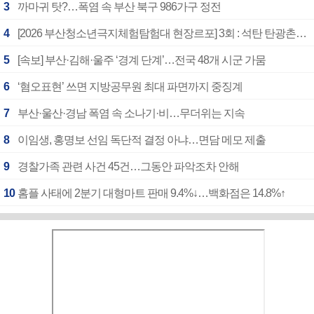
3
까마귀 탓?…폭염 속 부산 북구 986가구 정전
4
[2026 부산청소년극지체험탐험대 현장르포] 3회 : 석탄 탄광촌에서 북극 연구의 중심지로
5
[속보] 부산·김해·울주 ‘경계 단계’…전국 48개 시군 가뭄
6
‘혐오표현’ 쓰면 지방공무원 최대 파면까지 중징계
7
부산·울산·경남 폭염 속 소나기·비…무더위는 지속
8
이임생, 홍명보 선임 독단적 결정 아냐…면담 메모 제출
9
경찰가족 관련 사건 45건…그동안 파악조차 안해
10
홈플 사태에 2분기 대형마트 판매 9.4%↓…백화점은 14.8%↑