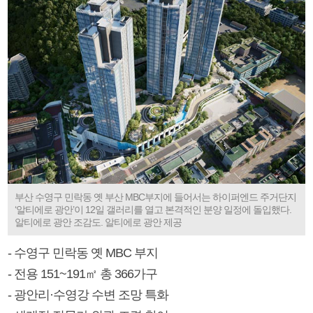
부산 수영구 민락동 옛 부산 MBC부지에 들어서는 하이퍼엔드 주거단지
‘알티에로 광안’이 12일 갤러리를 열고 본격적인 분양 일정에 돌입했다.
알티에로 광안 조감도. 알티에로 광안 제공
- 수영구 민락동 옛 MBC 부지
- 전용 151~191㎡ 총 366가구
- 광안리·수영강 수변 조망 특화