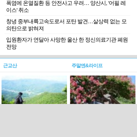
폭염에 온열질환 등 안전사고 우려… 양산시, '어필 레
이스' 취소
창녕 중부내륙고속도로서 포탄 발견…살상력 없는 모
의탄으로 밝혀져
입원환자가 연달아 사망한 울산 한 정신의료기관 폐원
전망
근교산
주말엔&라이프
근교산&그너머…상주·문경
폭염보다 더 뜨거워라…100
청화산~시루봉
일을 붉게 불태울 ‘선비정신’
피었네