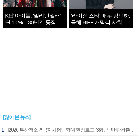
K팝 아이돌, '밀리언셀러'
‘라이징 스타’ 배우 김민하,
단 1.6%…30년간 등장
올해 BIFF 개막식 사회자
1182개팀 전수조사
확정
[많이 본 뉴스]
1
[2026 부산청소년극지체험탐험대 현장르포] 3회 : 석탄 탄광촌에서 북극 연구의 중심지로