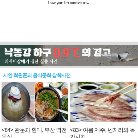
시인 최원준의 음식문화 잡학사전
<84> 관문과 환대, 부산 역전
<83> 여름 제주, 벤자리와 독
음식
가시치