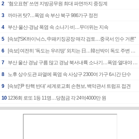
2
‘혐오표현’ 쓰면 지방공무원 최대 파면까지 중징계
3
까마귀 탓?…폭염 속 부산 북구 986가구 정전
4
부산·울산·경남 폭염 속 소나기·비…무더위는 지속
5
[속보]“SK하이닉스, 中패키징공장 매각 검토…중국서 인수 거론”
6
[속보] 여전히 ‘독도는 우리땅’ 외치는 日…韓선박이 독도 주변 해양조사 활동하자 반발
7
부산 울산 경남 구름 많고 경남 북서내륙 소나기…폭염·열대야 계속
8
노후 상수도관 파열에 폭염 속 사상구 2300여 가구 6시간 단수
9
[속보]‘尹 탄핵 반대’ 세계로교회 손현보, 백악관서 트럼프 접견
10
1236회 로또 1등 11명…당첨금 각 24억4000만 원