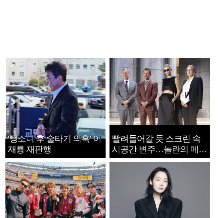
‘뺑소니 후 술타기 의혹’ 이
빨려들어갈 듯 스크린 속
재룡 재판행
시공간 변주…놀란의 메시
지는 ‘전쟁 속죄’