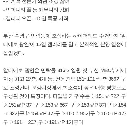
- 세계적 전문가 외관·조경 참여
- 인피니티 풀 등 커뮤니티 강화
- 갤러리 오픈…15일 특공 시작
부산 수영구 민락동에 조성하는 하이퍼엔드 주거단지 ‘알
티에로 광안’이 12일 갤러리를 열고 본격적인 분양 일정에
돌입했다.
알티에로 광안은 민락동 316-2 일원 옛 부산 MBC부지에
지상 최고 27층, 4개 동, 전용면적 151~191㎡ 총 366가구
로 조성된다. 분양시장에서 희소성이 높은 대형 평형으로
구성된 것이 특징이다. 타입별 가구 수는 ▷151㎡ 72가구
▷151㎡P 3가구 ▷153㎡ 66가구 ▷153㎡P 3가구 ▷154
㎡ 92가구 ▷154㎡P 4가구 ▷160㎡ 95가구 ▷160㎡P 4가
구 ▷191㎡ 26가구 ▷191㎡P 1가구다.