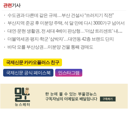
관련
기사
수도권과 다른데 같은 규제…부산 건설사 “쓰러지기 직전”
부산지역 준공 후 미분양 주택, 석 달 만에 다시 3000가구 넘어서
대연·문현 생활권, 전 세대 4베이 판상형…‘더샵 트리센트’ 내달 분양
더블역세권·평지·학군 ‘삼박자’…대연동 42층 브랜드 단지
바닥 모를 부산상권…미분양 건물 통째 경매도
국제신문 카카오플러스 친구
국제신문 공식 페이스북
인스타그램