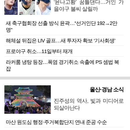
‘윤나고황’ 꿈틀댄다…거인 가
을야구 불씨 살릴까
새 축구협회장 선출 방식 윤곽…“선거인단 192→2만
명”
해체설 뒤집은 LIV 골프…새 투자자 확보 ‘기사회생’
프로야구 취소…11일부터 재개
라커룸 냉탕 등장…폭염 경기취소 속출에 PS 셈법 복
잡
울산·경남 소식
진주성의 역사, 빛과 미디어로
되살아난다
마산 원도심 행정·주거복합단지 연내 준공 수순