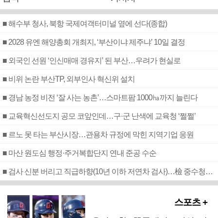
■ 해수부 청사, 북항 국제여객터미널 옆에 선다(종합)
■ 2028 유엔 해양총회 개최지, ‘부산이냐 제주냐’ 10일 결정
■ 외국인 선원 ‘인신매매 경유지’ 된 부산…우려가 현실로
■ 비위 논란 부산TP, 외부인사 혁신위 설치
■ 경남 농정 비전 ‘잘 사는 농촌’…스마트팜 1000㏊까지 늘린다
■ 교육혁신선도지 공모 코앞인데…구·군 난색에 교육청 ‘쩔쩔’
■ 르노 못 타는 부산시장…관용차 규정에 막힌 지역기업 응원
■ 마산 원도심 행정·주거복합단지 연내 준공 수순
■ 검사 신분 버리고 직급하향(10년 이하 저연차 검사)…檢 중수청행 기피
스포츠 +