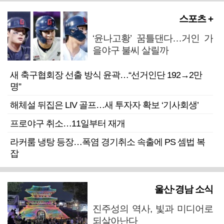
스포츠 +
‘윤나고황’ 꿈틀댄다…거인 가
을야구 불씨 살릴까
새 축구협회장 선출 방식 윤곽…“선거인단 192→2만
명”
해체설 뒤집은 LIV 골프…새 투자자 확보 ‘기사회생’
프로야구 취소…11일부터 재개
라커룸 냉탕 등장…폭염 경기취소 속출에 PS 셈법 복
잡
울산·경남 소식
진주성의 역사, 빛과 미디어로
되살아난다