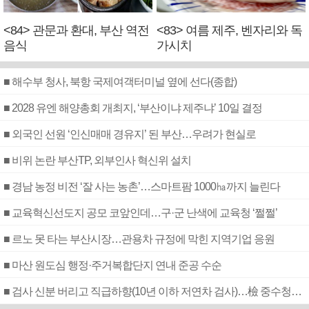
<84> 관문과 환대, 부산 역전
<83> 여름 제주, 벤자리와 독
음식
가시치
■ 해수부 청사, 북항 국제여객터미널 옆에 선다(종합)
■ 2028 유엔 해양총회 개최지, ‘부산이냐 제주냐’ 10일 결정
■ 외국인 선원 ‘인신매매 경유지’ 된 부산…우려가 현실로
■ 비위 논란 부산TP, 외부인사 혁신위 설치
■ 경남 농정 비전 ‘잘 사는 농촌’…스마트팜 1000㏊까지 늘린다
■ 교육혁신선도지 공모 코앞인데…구·군 난색에 교육청 ‘쩔쩔’
■ 르노 못 타는 부산시장…관용차 규정에 막힌 지역기업 응원
■ 마산 원도심 행정·주거복합단지 연내 준공 수순
■ 검사 신분 버리고 직급하향(10년 이하 저연차 검사)…檢 중수청행 기피