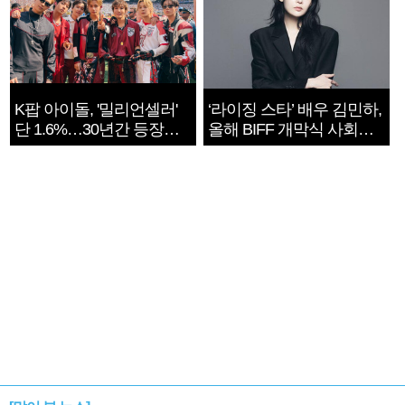
K팝 아이돌, '밀리언셀러'
‘라이징 스타’ 배우 김민하,
단 1.6%…30년간 등장
올해 BIFF 개막식 사회자
1182개팀 전수조사
확정