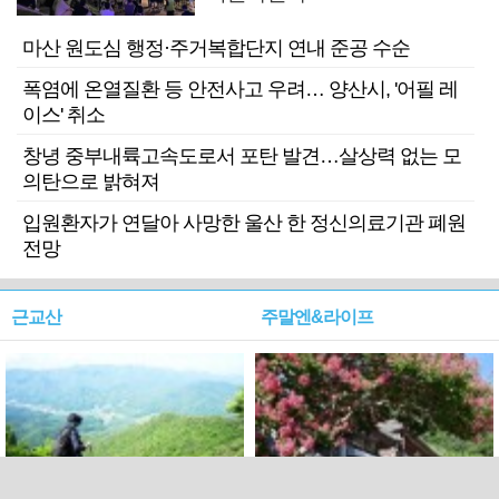
마산 원도심 행정·주거복합단지 연내 준공 수순
폭염에 온열질환 등 안전사고 우려… 양산시, '어필 레
이스' 취소
창녕 중부내륙고속도로서 포탄 발견…살상력 없는 모
의탄으로 밝혀져
입원환자가 연달아 사망한 울산 한 정신의료기관 폐원
전망
근교산
주말엔&라이프