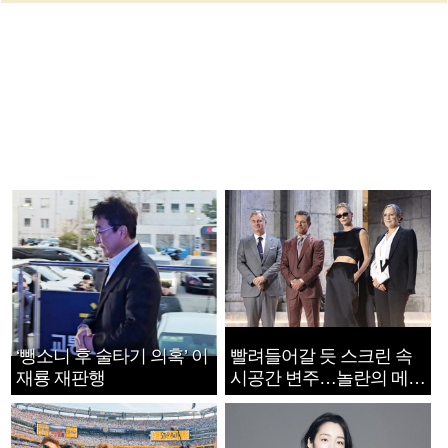
‘뺑소니 후 술타기 의혹’ 이
빨려들어갈 듯 스크린 속
재룡 재판행
시공간 변주…놀란의 메시
지는 ‘전쟁 속죄’