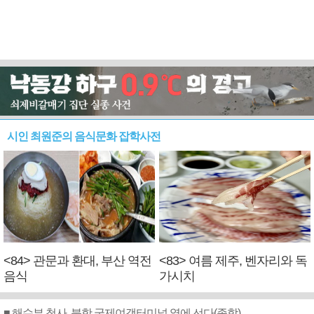
시인 최원준의 음식문화 잡학사전
<84> 관문과 환대, 부산 역전
<83> 여름 제주, 벤자리와 독
음식
가시치
■ 해수부 청사, 북항 국제여객터미널 옆에 선다(종합)