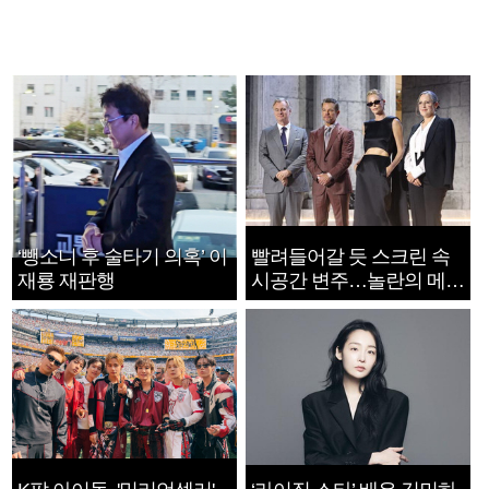
‘뺑소니 후 술타기 의혹’ 이
빨려들어갈 듯 스크린 속
재룡 재판행
시공간 변주…놀란의 메시
지는 ‘전쟁 속죄’