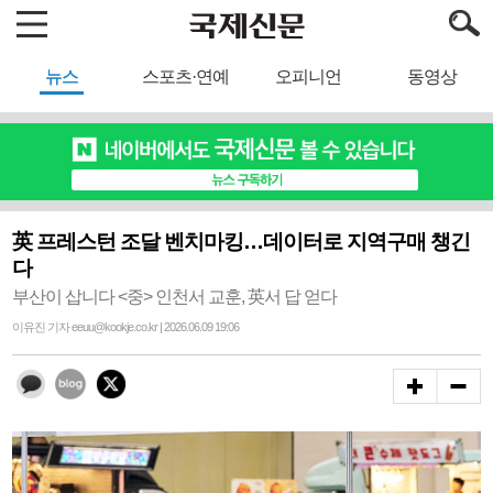
뉴스
스포츠·연예
오피니언
동영상
英 프레스턴 조달 벤치마킹…데이터로 지역구매 챙긴
다
부산이 삽니다 <중> 인천서 교훈, 英서 답 얻다
이유진 기자 eeuu@kookje.co.kr | 2026.06.09 19:06