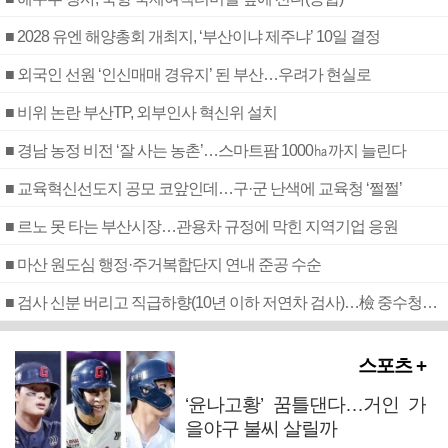
■ 2028 유엔 해양총회 개최지, ‘부산이냐 제주냐’ 10일 결정
■ 외국인 선원 ‘인신매매 경유지’ 된 부산…우려가 현실로
■ 비위 논란 부산TP, 외부인사 혁신위 설치
■ 경남 농정 비전 ‘잘 사는 농촌’…스마트팜 1000㏊까지 늘린다
■ 교육혁신선도지 공모 코앞인데…구·군 난색에 교육청 ‘쩔쩔’
■ 르노 못 타는 부산시장…관용차 규정에 막힌 지역기업 응원
■ 마산 원도심 행정·주거복합단지 연내 준공 수순
■ 검사 신분 버리고 직급하향(10년 이하 저연차 검사)…檢 중수청행 기피
스포츠 +
‘윤나고황’ 꿈틀댄다…거인 가
을야구 불씨 살릴까