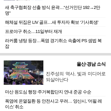
새 축구협회장 선출 방식 윤곽…“선거인단 192→2만
명”
해체설 뒤집은 LIV 골프…새 투자자 확보 ‘기사회생’
프로야구 취소…11일부터 재개
라커룸 냉탕 등장…폭염 경기취소 속출에 PS 셈법 복
잡
울산·경남 소식
진주성의 역사, 빛과 미디어로
되살아난다
마산 원도심 행정·주거복합단지 연내 준공 수순
폭염에 온열질환 등 안전사고 우려… 양산시, '어필 레
이스' 취소