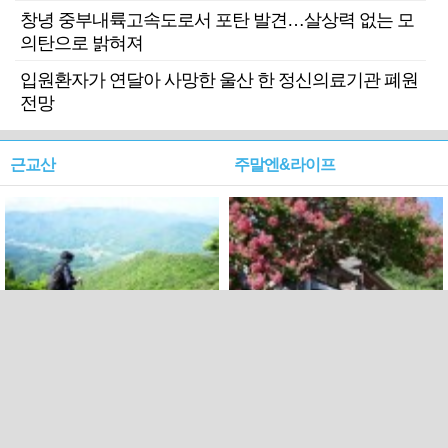
창녕 중부내륙고속도로서 포탄 발견…살상력 없는 모
의탄으로 밝혀져
입원환자가 연달아 사망한 울산 한 정신의료기관 폐원
전망
근교산
주말엔&라이프
근교산&그너머…상주·문경
폭염보다 더 뜨거워라…100
청화산~시루봉
일을 붉게 불태울 ‘선비정신’
피었네