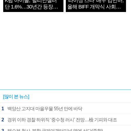
K팝 아이돌, '밀리언셀러'
‘라이징 스타’ 배우 김민하,
단 1.6%…30년간 등장
올해 BIFF 개막식 사회자
1182개팀 전수조사
확정
[많이 본 뉴스]
1
백양산 고지대 마을우물 55년 만에 바닥
2
경위 이하 경찰 하위직 ‘중수청 러시’ 전망…檢 기피와 대조
3
해수부 청사, 북항 국제여객터미널 옆에 선다(종합)