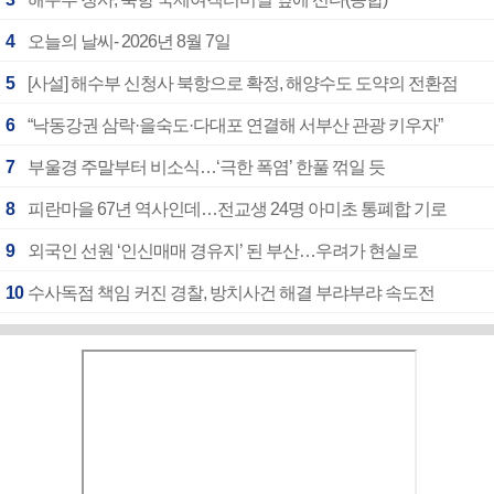
4
오늘의 날씨- 2026년 8월 7일
5
[사설] 해수부 신청사 북항으로 확정, 해양수도 도약의 전환점
6
“낙동강권 삼락·을숙도·다대포 연결해 서부산 관광 키우자”
7
부울경 주말부터 비소식…‘극한 폭염’ 한풀 꺾일 듯
8
피란마을 67년 역사인데…전교생 24명 아미초 통폐합 기로
9
외국인 선원 ‘인신매매 경유지’ 된 부산…우려가 현실로
10
수사독점 책임 커진 경찰, 방치사건 해결 부랴부랴 속도전