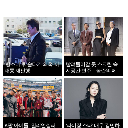
‘뺑소니 후 술타기 의혹’ 이
빨려들어갈 듯 스크린 속
재룡 재판행
시공간 변주…놀란의 메시
지는 ‘전쟁 속죄’
K팝 아이돌, '밀리언셀러'
‘라이징 스타’ 배우 김민하,