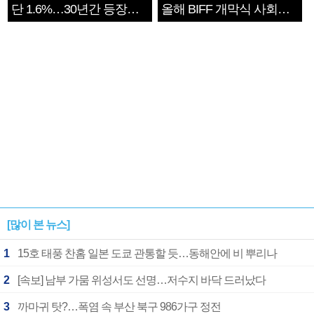
단 1.6%…30년간 등장
올해 BIFF 개막식 사회자
1182개팀 전수조사
확정
[많이 본 뉴스]
1
15호 태풍 찬홈 일본 도쿄 관통할 듯…동해안에 비 뿌리나
2
[속보] 남부 가뭄 위성서도 선명…저수지 바닥 드러났다
3
까마귀 탓?…폭염 속 부산 북구 986가구 정전