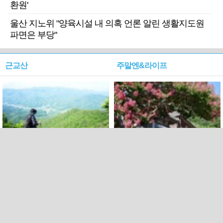
환원'
울산 지노위 "양육시설 내 의혹 언론 알린 생활지도원
파면은 부당"
근교산
주말엔&라이프
근교산&그너머…상주·문경
폭염보다 더 뜨거워라…100
청화산~시루봉
일을 붉게 불태울 ‘선비정신’
피었네
PC버전
엑스
페이스북
Copyright ⓒ 2015 All rights reserved by 국제신문