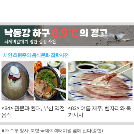
시인 최원준의 음식문화 잡학사전
<84> 관문과 환대, 부산 역전
<83> 여름 제주, 벤자리와 독
음식
가시치
■ 해수부 청사, 북항 국제여객터미널 옆에 선다(종합)