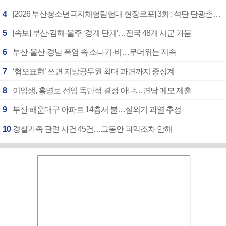
4
[2026 부산청소년극지체험탐험대 현장르포] 3회 : 석탄 탄광촌에서 북극 연구의 중심지로
5
[속보] 부산·김해·울주 ‘경계 단계’…전국 48개 시군 가뭄
6
부산·울산·경남 폭염 속 소나기·비…무더위는 지속
7
‘혐오표현’ 쓰면 지방공무원 최대 파면까지 중징계
8
이임생, 홍명보 선임 독단적 결정 아냐…면담 메모 제출
9
부산 해운대구 아파트 14층서 불…실외기 과열 추정
10
경찰가족 관련 사건 45건…그동안 파악조차 안해