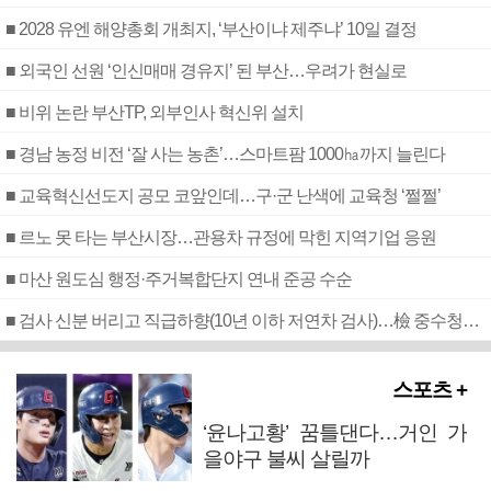
■ 2028 유엔 해양총회 개최지, ‘부산이냐 제주냐’ 10일 결정
■ 외국인 선원 ‘인신매매 경유지’ 된 부산…우려가 현실로
■ 비위 논란 부산TP, 외부인사 혁신위 설치
■ 경남 농정 비전 ‘잘 사는 농촌’…스마트팜 1000㏊까지 늘린다
■ 교육혁신선도지 공모 코앞인데…구·군 난색에 교육청 ‘쩔쩔’
■ 르노 못 타는 부산시장…관용차 규정에 막힌 지역기업 응원
■ 마산 원도심 행정·주거복합단지 연내 준공 수순
■ 검사 신분 버리고 직급하향(10년 이하 저연차 검사)…檢 중수청행 기피
스포츠 +
‘윤나고황’ 꿈틀댄다…거인 가
을야구 불씨 살릴까