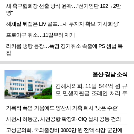
새 축구협회장 선출 방식 윤곽…“선거인단 192→2만
명”
해체설 뒤집은 LIV 골프…새 투자자 확보 ‘기사회생’
프로야구 취소…11일부터 재개
라커룸 냉탕 등장…폭염 경기취소 속출에 PS 셈법 복
잡
울산·경남 소식
김해시의회, 11일 544억 원 규
모 민생지원금 조례안 처리 주
목
기록적 폭염·가뭄에도 양산시 가축 폐사 ‘낮은 수준’
사천시 하동군, 사천공항 확장과 CIQ 설치 공동 건의
고성군의회, 국외출장비 3800만 원 전액 삭감 '군민에