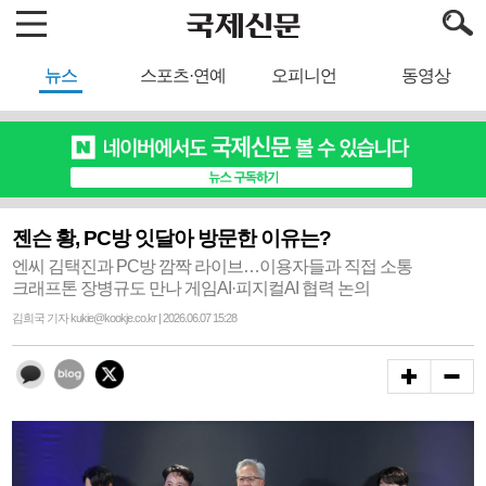
뉴스
스포츠·연예
오피니언
동영상
젠슨 황, PC방 잇달아 방문한 이유는?
엔씨 김택진과 PC방 깜짝 라이브…이용자들과 직접 소통
크래프톤 장병규도 만나 게임AI·피지컬AI 협력 논의
김희국 기자 kukie@kookje.co.kr | 2026.06.07 15:28