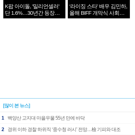
K팝 아이돌, '밀리언셀러'
‘라이징 스타’ 배우 김민하,
단 1.6%…30년간 등장
올해 BIFF 개막식 사회자
1182개팀 전수조사
확정
[많이 본 뉴스]
1
백양산 고지대 마을우물 55년 만에 바닥
2
경위 이하 경찰 하위직 ‘중수청 러시’ 전망…檢 기피와 대조