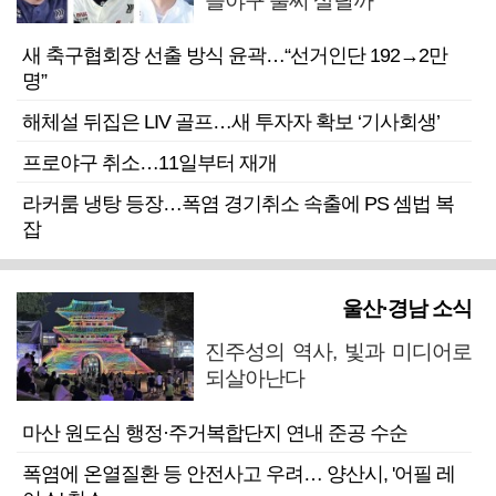
을야구 불씨 살릴까
새 축구협회장 선출 방식 윤곽…“선거인단 192→2만
명”
해체설 뒤집은 LIV 골프…새 투자자 확보 ‘기사회생’
프로야구 취소…11일부터 재개
라커룸 냉탕 등장…폭염 경기취소 속출에 PS 셈법 복
잡
울산·경남 소식
진주성의 역사, 빛과 미디어로
되살아난다
마산 원도심 행정·주거복합단지 연내 준공 수순
폭염에 온열질환 등 안전사고 우려… 양산시, '어필 레