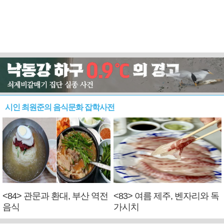
시인 최원준의 음식문화 잡학사전
<84> 관문과 환대, 부산 역전
<83> 여름 제주, 벤자리와 독
음식
가시치