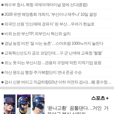
■ 해수부 청사, 북항 국제여객터미널 옆에 선다(종합)
■ 2028 유엔 해양총회 개최지, ‘부산이냐 제주냐’ 10일 결정
■ 외국인 선원 ‘인신매매 경유지’ 된 부산…우려가 현실로
■ 비위 논란 부산TP, 외부인사 혁신위 설치
■ 경남 농정 비전 ‘잘 사는 농촌’…스마트팜 1000㏊까지 늘린다
■ 교육혁신선도지 공모 코앞인데…구·군 난색에 교육청 ‘쩔쩔’
■ 르노 못 타는 부산시장…관용차 규정에 막힌 지역기업 응원
■ 마산 원도심 행정·주거복합단지 연내 준공 수순
■ 검사 신분 버리고 직급하향(10년 이하 저연차 검사)…檢 중수청행 기피
스포츠 +
‘윤나고황’ 꿈틀댄다…거인 가