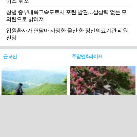
이스' 취소
창녕 중부내륙고속도로서 포탄 발견…살상력 없는 모
의탄으로 밝혀져
입원환자가 연달아 사망한 울산 한 정신의료기관 폐원
전망
근교산
주말엔&라이프
근교산&그너머…상주·문경
폭염보다 더 뜨거워라…100
청화산~시루봉
일을 붉게 불태울 ‘선비정신’
피었네