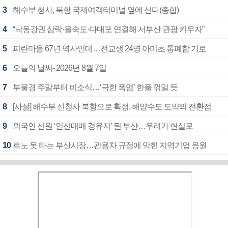
3
해수부 청사, 북항 국제여객터미널 옆에 선다(종합)
4
“낙동강권 삼락·을숙도·다대포 연결해 서부산 관광 키우자”
5
피란마을 67년 역사인데…전교생 24명 아미초 통폐합 기로
6
오늘의 날씨- 2026년 8월 7일
7
부울경 주말부터 비소식…‘극한 폭염’ 한풀 꺾일 듯
8
[사설] 해수부 신청사 북항으로 확정, 해양수도 도약의 전환점
9
외국인 선원 ‘인신매매 경유지’ 된 부산…우려가 현실로
10
르노 못 타는 부산시장…관용차 규정에 막힌 지역기업 응원