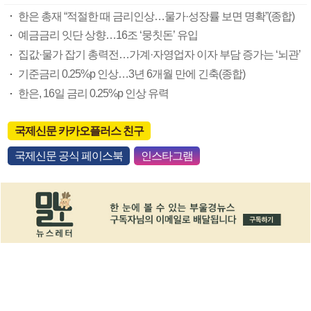
한은 총재 “적절한 때 금리인상…물가·성장률 보면 명확”(종합)
예금금리 잇단 상향…16조 ‘뭉칫돈’ 유입
집값·물가 잡기 총력전…가계·자영업자 이자 부담 증가는 ‘뇌관’
기준금리 0.25%p 인상…3년 6개월 만에 긴축(종합)
한은, 16일 금리 0.25%p 인상 유력
국제신문 카카오플러스 친구
국제신문 공식 페이스북
인스타그램