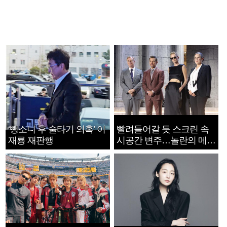
‘뺑소니 후 술타기 의혹’ 이
빨려들어갈 듯 스크린 속
재룡 재판행
시공간 변주…놀란의 메시
지는 ‘전쟁 속죄’