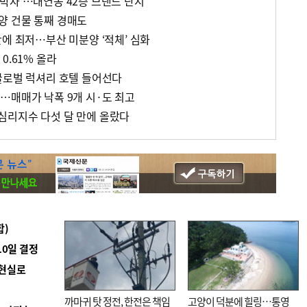
박자’…대연동 42층 브랜드 단지
양 건물 통째 경매도
에 최저…부산 미분양 ‘적체’ 심화
0.61% 올라
글로벌 럭셔리 호텔 들어선다
…매매가 낙폭 9개 시·도 최고
심리지수 다섯 달 만에 올랐다
합)
10일 결정
 현실로
까마귀 탓 정전, 한전은 책임
고양이 덕분에 힐링…통영