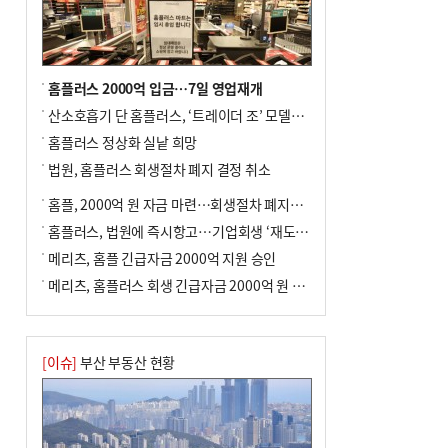
홈플러스 2000억 입금…7일 영업재개
산소호흡기 단 홈플러스, ‘트레이더 조’ 모델로 살아날까
홈플러스 정상화 실낱 희망
법원, 홈플러스 회생절차 폐지 결정 취소
홈플, 2000억 원 자금 마련…회생절차 폐지에 즉시항고(종합)
홈플러스, 법원에 즉시항고…기업회생 ‘재도전’
메리츠, 홈플 긴급자금 2000억 지원 승인
메리츠, 홈플러스 회생 긴급자금 2000억 원 지원 승인
[이슈]
부산 부동산 현황