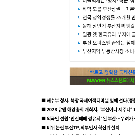
더블역세권·평지·학군 ‘삼
바닥 모를 부산상권…미분
전국 청약경쟁률 35개월 만
올해 상반기 부산지역 땅값 
일광 옛 한국유리 부지에 
부산 오피스텔 끝없는 침체
부산지역 부동산시장 소비
■ 해수부 청사, 북항 국제여객터미널 옆에 선다(종
■ 2028 유엔 해양총회 개최지, ‘부산이냐 제주냐’ 
■ 외국인 선원 ‘인신매매 경유지’ 된 부산…우려가
■ 비위 논란 부산TP, 외부인사 혁신위 설치