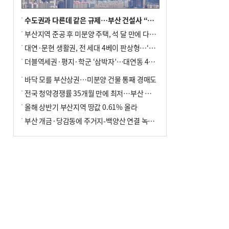
수도권과 다른데 같은 규제…부산 건설사 “쓰러지기 직전”
부산지역 준공 후 미분양 주택, 석 달 만에 다시 3000가구 넘어서
대연·문현 생활권, 전 세대 4베이 판상형…‘더샵 트리센트’ 내달 분양
더블역세권·평지·학군 ‘삼박자’…대연동 42층 브랜드 단지
바닥 모를 부산상권…미분양 건물 통째 경매도
전국 청약경쟁률 35개월 만에 최저…부산 미분양 ‘적체’ 심화
올해 상반기 부산지역 땅값 0.61% 올라
부산 개금·당감동에 주거지-백양산 연결 녹지 조성