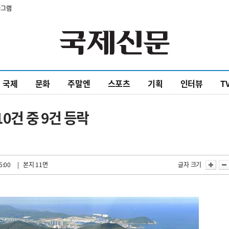
타그램
국제
문화
주말엔
스포츠
기획
인터뷰
T
0건 중 9건 등락
5:00
| 본지 11면
글자 크기