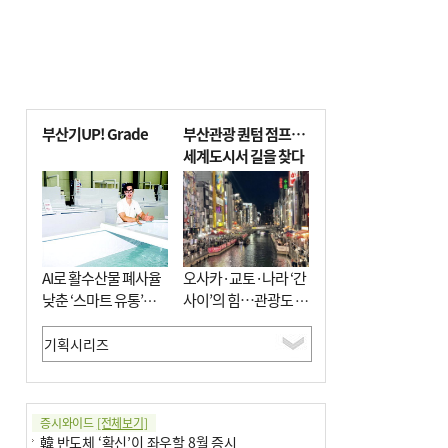
부산기UP! Grade
부산관광 퀀텀 점프…
세계도시서 길을 찾다
AI로 활수산물 폐사율
오사카·교토·나라 ‘간
낮춘 ‘스마트 유통’…
사이’의 힘…관광도 뭉
사막·산악지대 수출
쳐야 흥한다
도전
증시와이드
[전체보기]
韓 반도체 ‘확신’이 좌우할 8월 증시