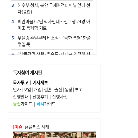
3
해수부 청사, 북항 국제여객터미널 옆에 선
다(종합)
4
피란마을 67년 역사인데…전교생 24명 아
미초 통폐합 기로
5
부울경 주말부터 비소식…‘극한 폭염’ 한풀
꺾일 듯
6
“낙동강권 삼락·을숙도·다대포 연결해 서
부산 관광 키우자”
7
오늘의 날씨- 2026년 8월 7일
독자참여 게시판
8
외국인 선원 ‘인신매매 경유지’ 된 부산…
독자투고
|
기사제보
우려가 현실로
인사
|
모임
|
개업
|
결혼
|
출산
|
동정
|
부고
9
산행안내
[사설] 해수부 신청사 북항으로 확정, 해양
|
산행후기
|
산행사진
수도 도약의 전환점
등산
가이드
|
낚시
가이드
10
르노 못 타는 부산시장…관용차 규정에 막
힌 지역기업 응원
[이슈]
홈플러스 사태