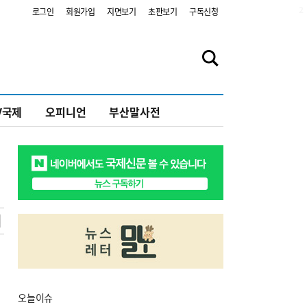
2
로그인
회원가입
지면보기
초판보기
구독신청
V국제
오피니언
부산말사전
오늘
이슈