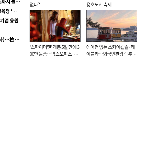
■ 경남 농정 비전 ‘잘 사는 농촌’…스마트팜 1000㏊까지 늘린다
없다?
용호도서 축제
■ 교육혁신선도지 공모 코앞인데…구·군 난색에 교육청 ‘쩔쩔’
역기업 응원
■ 검사 신분 버리고 직급하향(10년 이하 저연차 검사)…檢 중수청행 기피
‘스파이더맨’ 개봉 5일 만에 3
에어컨 없는 스카이캡슐·케
00만 돌풍…박스오피스·예
이블카…외국인관광객 추억
매율 동시 1위
대신 고역 될라