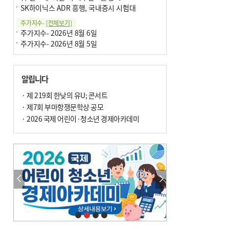
SK하이닉스 ADR 흥행, 국내증시 시험대
주가지수-
[전체보기]
주가지수- 2026년 8월 6일
주가지수- 2026년 8월 5일
알립니다
· 제 219회 한낮의 유U; 콘서트
· 제7회 부마항쟁문학상 공모
· 2026 국제 어린이·청소년 경제아카데미