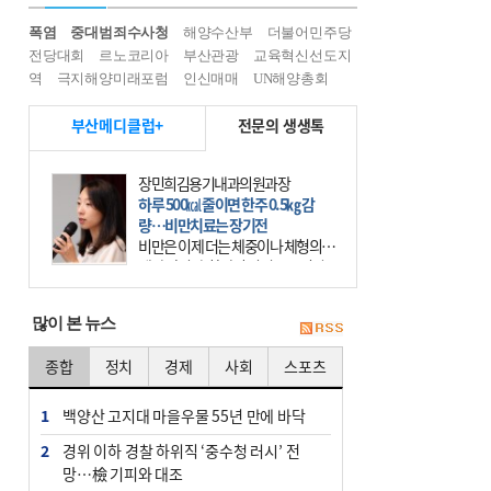
폭염
중대범죄수사청
해양수산부
더불어민주당
전당대회
르노코리아
부산관광
교육혁신선도지
역
극지해양미래포럼
인신매매
UN해양총회
부산메디클럽+
전문의 생생톡
장민희김용기내과의원과장
하루 500㎉ 줄이면 한주 0.5㎏ 감
량…비만치료는 장기전
비만은 이제 더는 체중이나 체형의 문
제가 아니다. 하나의 질병으로 인지
하고 치료와 관리를 해야 한다. 세계
보건기구(WHO)는 이미 1994년 비만
많이 본 뉴스
을 인류의 중요한
종합
정치
경제
사회
스포츠
1
백양산 고지대 마을우물 55년 만에 바닥
2
경위 이하 경찰 하위직 ‘중수청 러시’ 전
망…檢 기피와 대조