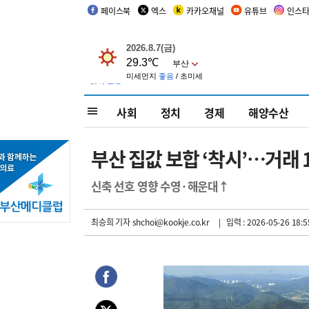
페이스북
엑스
카카오채널
유튜브
인스
사회
정치
경제
해양수산
부산 집값 보합 ‘착시’…거래 1
신축 선호 영향 수영·해운대↑
최승희 기자
shchoi@kookje.co.kr
| 입력 : 2026-05-26 18:5