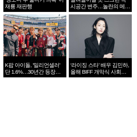
재룡 재판행
시공간 변주…놀란의 메시
지는 ‘전쟁 속죄’
K팝 아이돌, '밀리언셀러'
‘라이징 스타’ 배우 김민하,
단 1.6%…30년간 등장
올해 BIFF 개막식 사회자
1182개팀 전수조사
확정