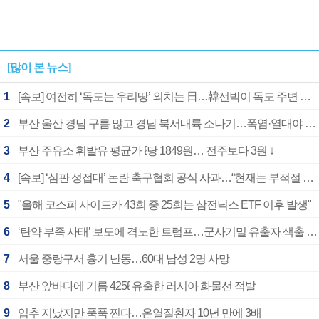
[많이 본 뉴스]
1
[속보] 여전히 ‘독도는 우리땅’ 외치는 日…韓선박이 독도 주변 해양조사 활동하자 반발
2
부산 울산 경남 구름 많고 경남 북서내륙 소나기…폭염·열대야 계속
3
부산 주유소 휘발유 평균가 ℓ당 1849원… 전주보다 3원 ↓
4
[속보] ‘심판 성접대’ 논란 축구협회 공식 사과…“현재는 부적절 행위 없어”
5
"올해 코스피 사이드카 43회 중 25회는 삼전닉스 ETF 이후 발생"
6
‘탄약 부족 사태’ 보도에 격노한 트럼프…군사기밀 유출자 색출 지시
7
서울 중랑구서 흉기 난동…60대 남성 2명 사망
8
부산 앞바다에 기름 425ℓ 유출한 러시아 화물선 적발
9
입추 지났지만 푹푹 찐다…온열질환자 10년 만에 3배