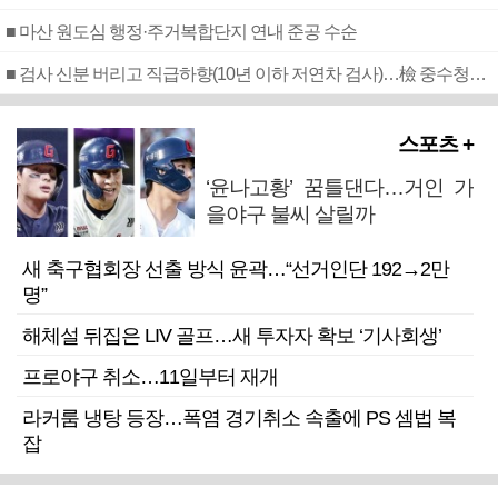
■ 마산 원도심 행정·주거복합단지 연내 준공 수순
■ 검사 신분 버리고 직급하향(10년 이하 저연차 검사)…檢 중수청행 기피
스포츠 +
‘윤나고황’ 꿈틀댄다…거인 가
을야구 불씨 살릴까
새 축구협회장 선출 방식 윤곽…“선거인단 192→2만
명”
해체설 뒤집은 LIV 골프…새 투자자 확보 ‘기사회생’
프로야구 취소…11일부터 재개
라커룸 냉탕 등장…폭염 경기취소 속출에 PS 셈법 복
잡