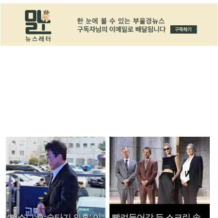
‘뺑소니 후 술타기 의혹’ 이
빨려들어갈 듯 스크린 속