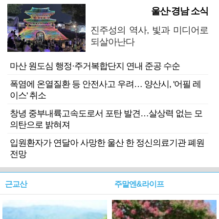
울산·경남 소식
진주성의 역사, 빛과 미디어로
되살아난다
마산 원도심 행정·주거복합단지 연내 준공 수순
폭염에 온열질환 등 안전사고 우려… 양산시, '어필 레
이스' 취소
창녕 중부내륙고속도로서 포탄 발견…살상력 없는 모
의탄으로 밝혀져
입원환자가 연달아 사망한 울산 한 정신의료기관 폐원
전망
근교산
주말엔&라이프