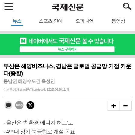
뉴스
스포츠·연예
오피니언
동영상
부산은 해양비즈니스, 경남은 글로벌 공급망 거점 키운
다(종합)
동남권 해양수도권 육성안
이병욱 기자 junny97@kookje.co.kr | 2026.05.26 19:45
- 울산은 ‘친환경 에너지 허브’로
- 4년내 정기 북극항로 개설 목표