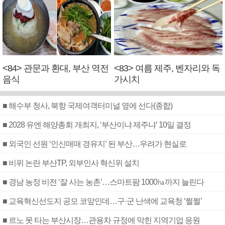
<84> 관문과 환대, 부산 역전
<83> 여름 제주, 벤자리와 독
음식
가시치
■ 해수부 청사, 북항 국제여객터미널 옆에 선다(종합)
■ 2028 유엔 해양총회 개최지, ‘부산이냐 제주냐’ 10일 결정
■ 외국인 선원 ‘인신매매 경유지’ 된 부산…우려가 현실로
■ 비위 논란 부산TP, 외부인사 혁신위 설치
■ 경남 농정 비전 ‘잘 사는 농촌’…스마트팜 1000㏊까지 늘린다
■ 교육혁신선도지 공모 코앞인데…구·군 난색에 교육청 ‘쩔쩔’
■ 르노 못 타는 부산시장…관용차 규정에 막힌 지역기업 응원