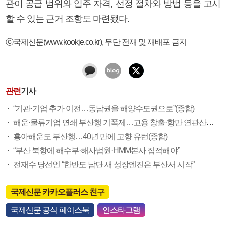
관이 공급 범위와 입주 자격, 선정 절차와 방법 등을 고시
할 수 있는 근거 조항도 마련됐다.
ⓒ국제신문(www.kookje.co.kr), 무단 전재 및 재배포 금지
관련
기사
“기관·기업 추가 이전…동남권을 해양수도권으로”(종합)
해운·물류기업 연쇄 부산행 기폭제…고용 창출·항만 연관산업 집적 기대
흥아해운도 부산행…40년 만에 고향 유턴(종합)
“부산 북항에 해수부·해사법원·HMM본사 집적해야”
전재수 당선인 “한반도 남단 새 성장엔진은 부산서 시작”
국제신문 카카오플러스 친구
국제신문 공식 페이스북
인스타그램