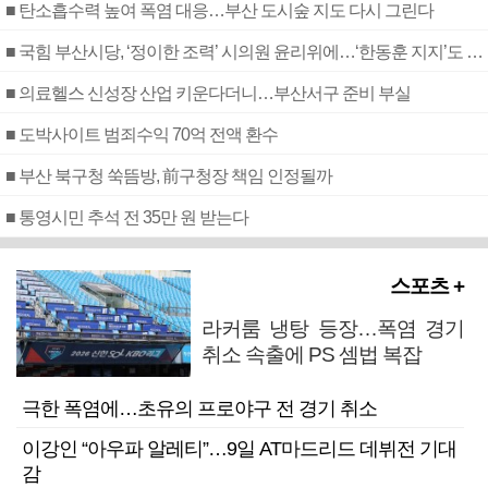
■ 탄소흡수력 높여 폭염 대응…부산 도시숲 지도 다시 그린다
■ 국힘 부산시당, ‘정이한 조력’ 시의원 윤리위에…‘한동훈 지지’도 신고접수
■ 의료헬스 신성장 산업 키운다더니…부산서구 준비 부실
■ 도박사이트 범죄수익 70억 전액 환수
■ 부산 북구청 쑥뜸방, 前구청장 책임 인정될까
■ 통영시민 추석 전 35만 원 받는다
스포츠 +
라커룸 냉탕 등장…폭염 경기
취소 속출에 PS 셈법 복잡
극한 폭염에…초유의 프로야구 전 경기 취소
이강인 “아우파 알레티”…9일 AT마드리드 데뷔전 기대
감