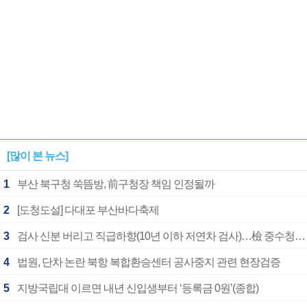
[많이 본 뉴스]
1
부산 북구청 쑥뜸방, 前구청장 책임 인정될까
2
[도청도설] 다대포 부산바다축제
3
검사 신분 버리고 직급하향(10년 이하 저연차 검사)…檢 중수청행 기피
4
법원, 단차 논란 북항 복합환승센터 공사중지 관련 현장검증
5
지방국립대 이르면 내년 신입생부터 ‘등록금 0원’(종합)