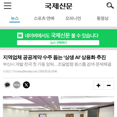
뉴스
스포츠·연예
오피니언
동영상
지역업체 공공계약 수주 돕는 ‘상생 AI’ 상용화 추진
부산시 개발 전국 첫 가동 앞둬…조달법령 원스톱 검색·문제해결
이유진 기자 eeuu@kookje.co.kr | 2026.05.26 19:48