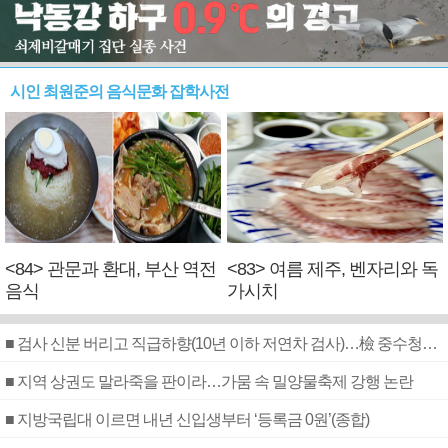
시인 최원준의 음식문화 잡학사전
<84> 관문과 환대, 부산 역전
<83> 여름 제주, 벤자리와 독
음식
가시치
■ 검사 신분 버리고 직급하향(10년 이하 저연차 검사)…檢 중수청행 기피
■ 지역 상권도 말라죽을 판이라…가뭄 속 밀양물축제 강행 논란
■ 지방국립대 이르면 내년 신입생부터 ‘등록금 0원’(종합)