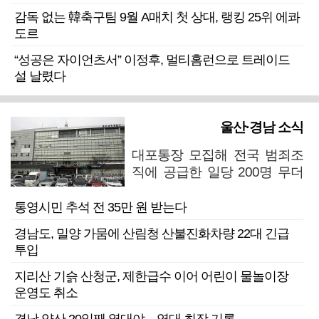
감독 없는 韓축구팀 9월 A매치 첫 상대, 랭킹 25위 에콰
도르
“성공은 자이언츠서” 이정후, 멀티홈런으로 트레이드
설 날렸다
울산·경남 소식
대포통장 모집해 전국 범죄조
직에 공급한 일당 200명 무더
기 검거
통영시민 추석 전 35만 원 받는다
경남도, 밀양 가뭄에 산림청 산불진화차량 22대 긴급
투입
지리산 기슭 산청군, 제한급수 이어 어린이 물놀이장
운영도 취소