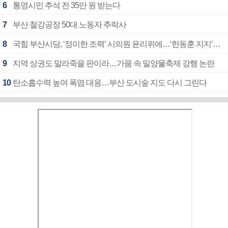
6
통영시민 추석 전 35만 원 받는다
7
부산 철강공장 50대 노동자 추락사
8
국힘 부산시당, ‘정이한 조력’ 시의원 윤리위에…‘한동훈 지지’도 신고접수
9
지역 상권도 말라죽을 판이라…가뭄 속 밀양물축제 강행 논란
10
탄소흡수력 높여 폭염 대응…부산 도시숲 지도 다시 그린다