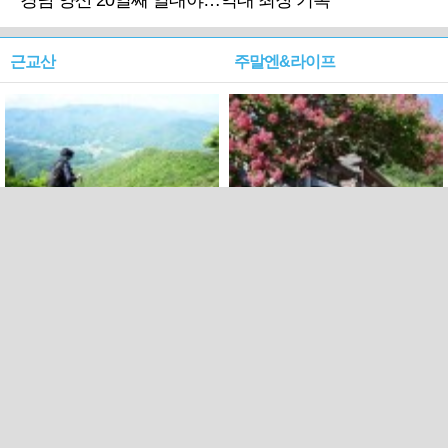
경남 양산 20일째 열대야…역대 최장 기록
근교산
주말엔&라이프
근교산&그너머…상주·문경
폭염보다 더 뜨거워라…100
청화산~시루봉
일을 붉게 불태울 ‘선비정신’
피었네
PC버전
엑스
페이스북
Copyright ⓒ 2015 All rights reserved by 국제신문