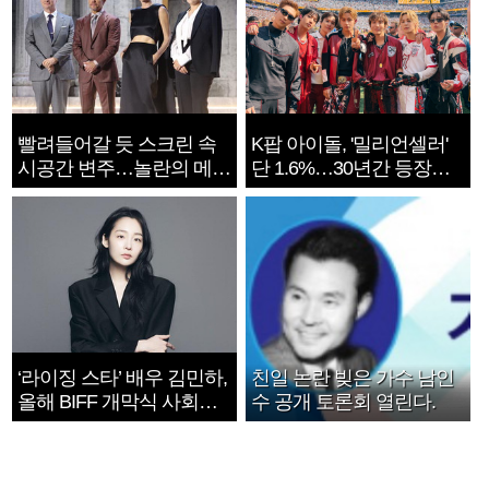
빨려들어갈 듯 스크린 속
K팝 아이돌, '밀리언셀러'
시공간 변주…놀란의 메시
단 1.6%…30년간 등장
지는 ‘전쟁 속죄’
1182개팀 전수조사
‘라이징 스타’ 배우 김민하,
친일 논란 빚은 가수 남인
올해 BIFF 개막식 사회자
수 공개 토론회 열린다.
확정