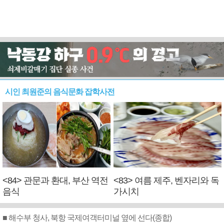
시인 최원준의 음식문화 잡학사전
<84> 관문과 환대, 부산 역전
<83> 여름 제주, 벤자리와 독
음식
가시치
■ 해수부 청사, 북항 국제여객터미널 옆에 선다(종합)