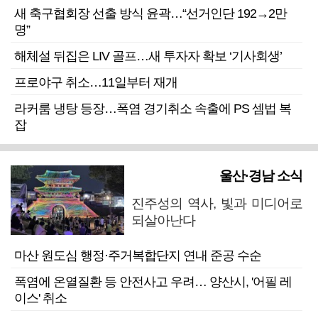
새 축구협회장 선출 방식 윤곽…“선거인단 192→2만
명”
해체설 뒤집은 LIV 골프…새 투자자 확보 ‘기사회생’
프로야구 취소…11일부터 재개
라커룸 냉탕 등장…폭염 경기취소 속출에 PS 셈법 복
잡
울산·경남 소식
진주성의 역사, 빛과 미디어로
되살아난다
마산 원도심 행정·주거복합단지 연내 준공 수순
폭염에 온열질환 등 안전사고 우려… 양산시, '어필 레
이스' 취소