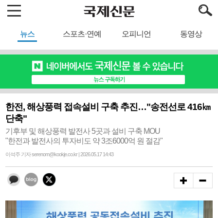
뉴스
스포츠·연예
오피니언
동영상
한전, 해상풍력 접속설비 구축 추진…"송전선로 416㎞
단축"
기후부 및 해상풍력 발전사 5곳과 설비 구축 MOU
"한전과 발전사의 투자비도 약 3조6000억 원 절감"
이석주 기자 serenom@kookje.co.kr | 2026.05.17 14:43