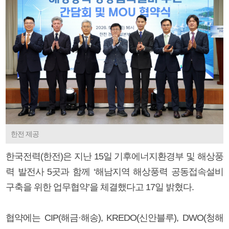
한전 제공
한국전력(한전)은 지난 15일 기후에너지환경부 및 해상풍
력 발전사 5곳과 함께 ‘해남지역 해상풍력 공동접속설비
구축을 위한 업무협약’을 체결했다고 17일 밝혔다.
협약에는 CIP(해금·해송), KREDO(신안블루), DWO(청해