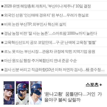
■ 2028 유엔 해양총회 개최지, ‘부산이냐 제주냐’ 10일 결정
■ 외국인 선원 ‘인신매매 경유지’ 된 부산…우려가 현실로
■ 비위 논란 부산TP, 외부인사 혁신위 설치
■ 경남 농정 비전 ‘잘 사는 농촌’…스마트팜 1000㏊까지 늘린다
■ 교육혁신선도지 공모 코앞인데…구·군 난색에 교육청 ‘쩔쩔’
■ 르노 못 타는 부산시장…관용차 규정에 막힌 지역기업 응원
■ 마산 원도심 행정·주거복합단지 연내 준공 수순
■ 검사 신분 버리고 직급하향(10년 이하 저연차 검사)…檢 중수청행 기피
스포츠 +
‘윤나고황’ 꿈틀댄다…거인 가
을야구 불씨 살릴까