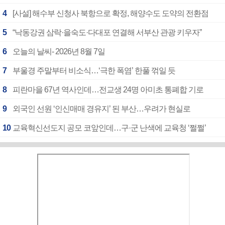
4
[사설] 해수부 신청사 북항으로 확정, 해양수도 도약의 전환점
5
“낙동강권 삼락·을숙도·다대포 연결해 서부산 관광 키우자”
6
오늘의 날씨- 2026년 8월 7일
7
부울경 주말부터 비소식…‘극한 폭염’ 한풀 꺾일 듯
8
피란마을 67년 역사인데…전교생 24명 아미초 통폐합 기로
9
외국인 선원 ‘인신매매 경유지’ 된 부산…우려가 현실로
10
교육혁신선도지 공모 코앞인데…구·군 난색에 교육청 ‘쩔쩔’