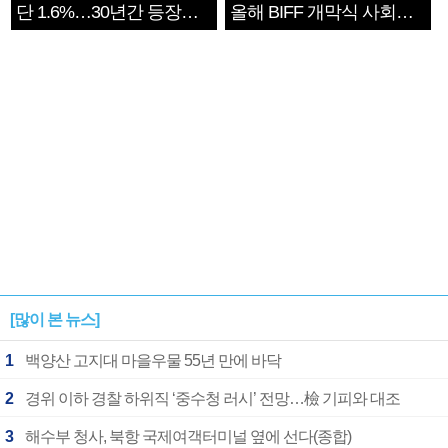
단 1.6%…30년간 등장
올해 BIFF 개막식 사회자
1182개팀 전수조사
확정
[많이 본 뉴스]
1
백양산 고지대 마을우물 55년 만에 바닥
2
경위 이하 경찰 하위직 ‘중수청 러시’ 전망…檢 기피와 대조
3
해수부 청사, 북항 국제여객터미널 옆에 선다(종합)