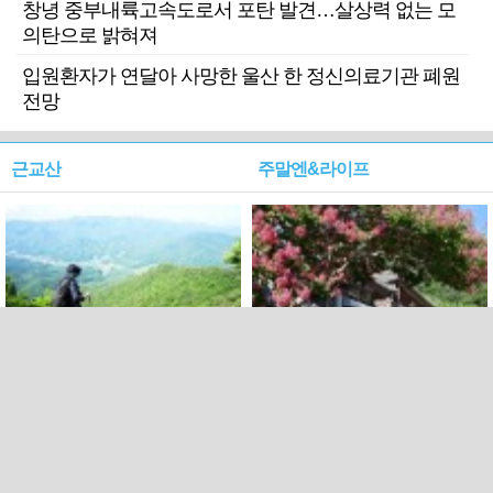
창녕 중부내륙고속도로서 포탄 발견…살상력 없는 모
의탄으로 밝혀져
입원환자가 연달아 사망한 울산 한 정신의료기관 폐원
전망
근교산
주말엔&라이프
근교산&그너머…상주·문경
폭염보다 더 뜨거워라…100
청화산~시루봉
일을 붉게 불태울 ‘선비정신’
피었네
PC버전
엑스
페이스북