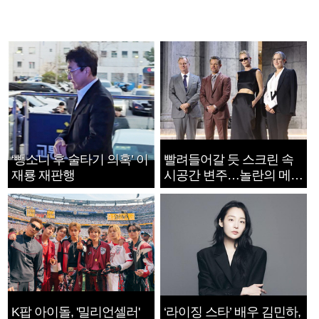
‘뺑소니 후 술타기 의혹’ 이
빨려들어갈 듯 스크린 속
재룡 재판행
시공간 변주…놀란의 메시
지는 ‘전쟁 속죄’
K팝 아이돌, '밀리언셀러'
‘라이징 스타’ 배우 김민하,