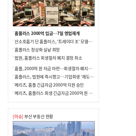
홈플러스 2000억 입금…7일 영업재개
산소호흡기 단 홈플러스, ‘트레이더 조’ 모델로 살아날까
홈플러스 정상화 실낱 희망
법원, 홈플러스 회생절차 폐지 결정 취소
홈플, 2000억 원 자금 마련…회생절차 폐지에 즉시항고(종합)
홈플러스, 법원에 즉시항고…기업회생 ‘재도전’
메리츠, 홈플 긴급자금 2000억 지원 승인
메리츠, 홈플러스 회생 긴급자금 2000억 원 지원 승인
[이슈]
부산 부동산 현황