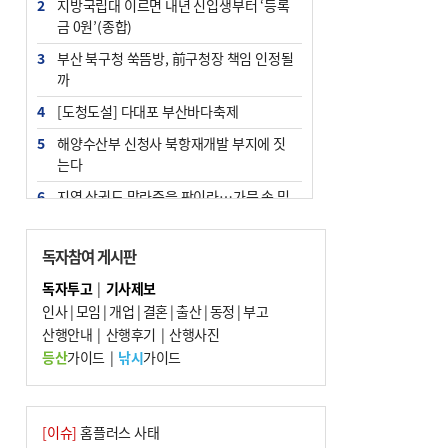
2
지방국립대 이르면 내년 신입생부터 ‘등록
금 0원’(종합)
3
부산 북구청 쑥뜸방, 前구청장 책임 인정될
까
4
[도청도설] 다대포 부산바다축제
5
해양수산부 신청사 북항재개발 부지에 짓
는다
6
지역 상권도 말라죽을 판이라…가뭄 속 밀
양물축제 강행 논란
7
법원, 단차 논란 북항 복합환승센터 공사중
독자참여 게시판
지 관련 현장검증
독자투고
|
기사제보
8
통영시민 추석 전 35만 원 받는다
인사
|
모임
|
개업
|
결혼
|
출산
|
동정
|
부고
9
산행안내
부산 철강공장 50대 노동자 추락사
|
산행후기
|
산행사진
등산
가이드
|
낚시
가이드
10
국힘 부산시당, ‘정이한 조력’ 시의원 윤리
위에…‘한동훈 지지’도 신고접수
[이슈]
홈플러스 사태