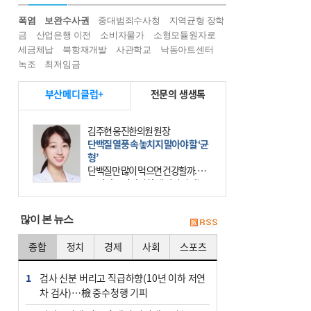
폭염
보완수사권
중대범죄수사청
지역균형 장학
금
산업은행 이전
소비자물가
소형모듈원자로
세금체납
북항재개발
사관학교
낙동아트센터
녹조
최저임금
부산메디클럽+
전문의 생생톡
김주현 웅진한의원 원장
단백질 열풍 속 놓치지 말아야 할 ‘균
형’
단백질만 많이 먹으면 건강할까. 요
즘 건강을 이야기할 때 빠지지 않는
키워드가 단백질이다. 헬스장을 다니
는 젊은 층부터 기초체력을 챙기려는
많이 본 뉴스
중·장년층까지 모두 “
종합
정치
경제
사회
스포츠
1
검사 신분 버리고 직급하향(10년 이하 저연
차 검사)…檢 중수청행 기피