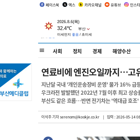
페이스북
엑스
카카오채널
유튜브
인스
사회
정치
경제
해양수산
연료비에 엔진오일까지…고유가에
지난달 국내 '개인운송장비 운영' 물가 16% 급
우크라전 발발했던 2022년 7월 이후 최고 상승
부산도 같은 흐름…반면 전기차는 '역대급 호조'
이석주 기자
serenom@kookje.co.kr
| 입력 : 2026-05-14 08