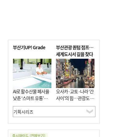
부산기UP! Grade
부산관광 퀀텀 점프…
세계도시서 길을 찾다
AI로 활수산물 폐사율
오사카·교토·나라 ‘간
낮춘 ‘스마트 유통’…
사이’의 힘…관광도 뭉
사막·산악지대 수출
쳐야 흥한다
도전
증시와이드
[전체보기]