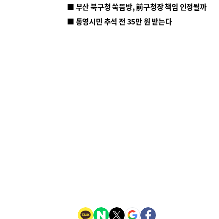
■ 부산 북구청 쑥뜸방, 前구청장 책임 인정될까
■ 통영시민 추석 전 35만 원 받는다