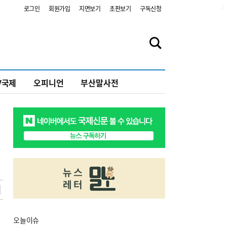
2
로그인
회원가입
지면보기
초판보기
구독신청
V국제
오피니언
부산말사전
오늘
이슈