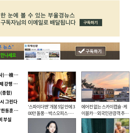
■ 검사 신분 버리고 직급하향(10년 이하 저연차 검사)…檢 중수청행 기피
■ 지역 상권도 말라죽을 판이라…가뭄 속 밀양물축제 강행 논란
(종합)
다시 그린다
‘스파이더맨’ 개봉 5일 만에 3
에어컨 없는 스카이캡슐·케
■ 국힘 부산시당, ‘정이한 조력’ 시의원 윤리위에…‘한동훈 지지’도 신고접수
00만 돌풍…박스오피스·예
이블카…외국인관광객 추억
비 부실
매율 동시 1위
대신 고역 될라