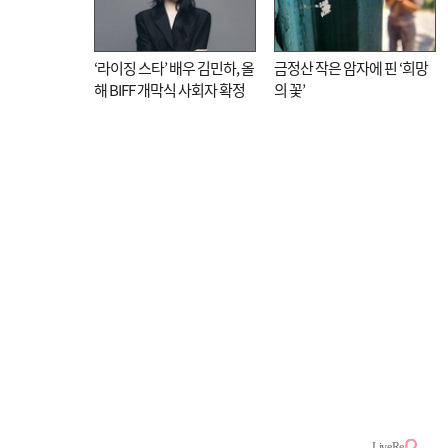
‘라이징 스타’ 배우 김민하, 올
금정산 작은 암자에 핀 ‘희망
해 BIFF 개막식 사회자 확정
의 꽃’