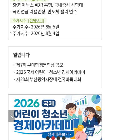
SK하이닉스 ADR 흥행, 국내증시 시험대
국민연금 리밸런싱, 반도체 랠리 변수
주가지수-
[전체보기]
주가지수- 2026년 8월 5일
주가지수- 2026년 8월 4일
알립니다
· 제7회 부마항쟁문학상 공모
· 2026 국제 어린이·청소년 경제아카데미
· 제28회 부산광역시장배 전국바둑대회