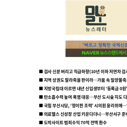
■ 지방국립대 이르면 내년 신입생부터 ‘등록금 0원’
■ 탄소흡수력 높여 폭염 대응…부산 도시숲 지도 
■ 의료헬스 신성장 산업 키운다더니…부산서구 준
■ 도박사이트 범죄수익 70억 전액 환수