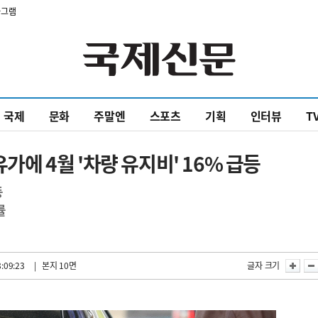
타그램
국제
문화
주말엔
스포츠
기획
인터뷰
T
 4월 '차량 유지비' 16% 급등
등
률
:09:23
| 본지 10면
글자 크기