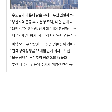
수도권과 다른데 같은 규제…부산 건설사 “쓰러지기 직전”
부산지역 준공 후 미분양 주택, 석 달 만에 다시 3000가구 넘어서
대연·문현 생활권, 전 세대 4베이 판상형…‘더샵 트리센트’ 내달 분양
더블역세권·평지·학군 ‘삼박자’…대연동 42층 브랜드 단지
바닥 모를 부산상권…미분양 건물 통째 경매도
전국 청약경쟁률 35개월 만에 최저…부산 미분양 ‘적체’ 심화
올해 상반기 부산지역 땅값 0.61% 올라
부산 개금·당감동에 주거지-백양산 연결 녹지 조성