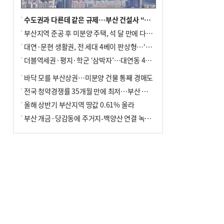
수도권과 다른데 같은 규제…부산 건설사 “쓰러지기 직전”
부산지역 준공 후 미분양 주택, 석 달 만에 다시 3000가구 넘어서
대연·문현 생활권, 전 세대 4베이 판상형…‘더샵 트리센트’ 내달 분양
더블역세권·평지·학군 ‘삼박자’…대연동 42층 브랜드 단지
바닥 모를 부산상권…미분양 건물 통째 경매도
전국 청약경쟁률 35개월 만에 최저…부산 미분양 ‘적체’ 심화
올해 상반기 부산지역 땅값 0.61% 올라
부산 개금·당감동에 주거지-백양산 연결 녹지 조성