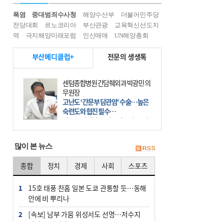
폭염
중대범죄수사청
해양수산부
더불어민주당
전당대회
르노코리아
부산관광
교육혁신선도지
역
극지해양미래포럼
인신매매
UN해양총회
부산메디클럽+
전문의 생생톡
강병령 광도한의원 대표원장·한의
학박사
좋은 피부, 화장품 아닌 몸부터 바꿔
라
아무리 나이가 들어도 마음만은 청춘
인데, 문득 거울을 보면 칙칙하고 푸
석한 얼굴을 마주하게 된다. 없던 주
많이 본 뉴스
름이 생겨나고 피부는 처지는데, 막
을 방법이 없으니 애써
종합
정치
경제
사회
스포츠
1
15호 태풍 찬홈 일본 도쿄 관통할 듯…동해
안에 비 뿌리나
2
[속보] 남부 가뭄 위성서도 선명…저수지