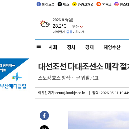
페이스북
엑스
카카오채널
유튜브
인스
사회
정치
경제
해양수산
대선조선 다대조선소 매각 
스토킹 호스 방식… 곧 입찰공고
이유진 기자
eeuu@kookje.co.kr
| 입력 : 2026-05-11 19:44