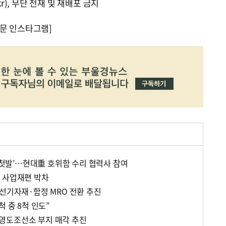
kr), 무단 전재 및 재배포 금지
문 인스타그램]
 ‘첫발’…현대重 호위함 수리 협력사 참여
 사업재편 박차
조선기자재·함정 MRO 전환 추진
척 중 8척 인도”
영도조선소 부지 매각 추진