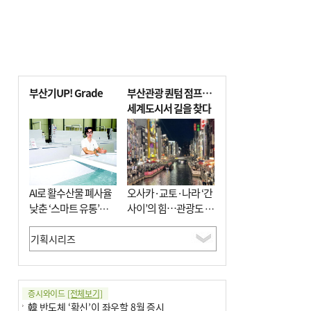
부산기UP! Grade
부산관광 퀀텀 점프…
세계도시서 길을 찾다
AI로 활수산물 폐사율
오사카·교토·나라 ‘간
낮춘 ‘스마트 유통’…
사이’의 힘…관광도 뭉
사막·산악지대 수출
쳐야 흥한다
도전
증시와이드
[전체보기]
韓 반도체 ‘확신’이 좌우할 8월 증시