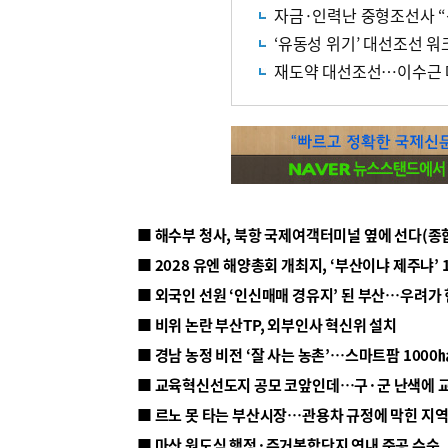
자금·인력난 중형조선사 
‘유동성 위기’ 대선조선 
재도약 대선조선…이수근 
■ 해수부 청사, 북항 국제여객터미널 옆에 선다(종
■ 2028 유엔 해양총회 개최지, ‘부산이냐 제주냐’ 
■ 외국인 선원 ‘인신매매 경유지’ 된 부산…우려가
■ 비위 논란 부산TP, 외부인사 혁신위 설치
■ 르노 못 타는 부산시장…관용차 규정에 막힌 지
■ 마산 원도심 행정·주거복합단지 연내 준공 수순