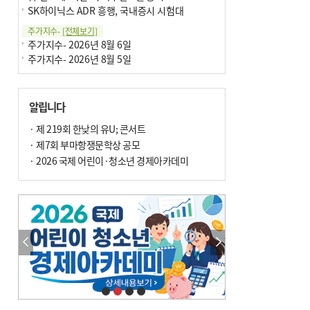
SK하이닉스 ADR 흥행, 국내증시 시험대
주가지수-
[전체보기]
주가지수- 2026년 8월 6일
주가지수- 2026년 8월 5일
알립니다
· 제 219회 한낮의 유U; 콘서트
· 제7회 부마항쟁문학상 공모
· 2026 국제 어린이·청소년 경제아카데미