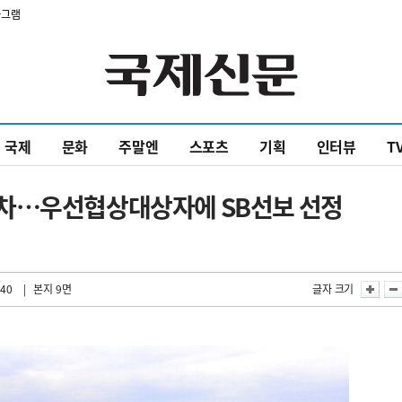
타그램
국제
문화
주말엔
스포츠
기획
인터뷰
T
절차…우선협상대상자에 SB선보 선정
:40
| 본지 9면
글자 크기