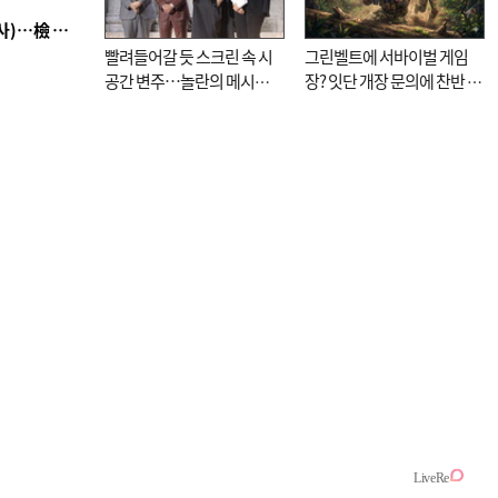
■ 검사 신분 버리고 직급하향(10년 이하 저연차 검사)…檢 중수청행 기피
빨려들어갈 듯 스크린 속 시
그린벨트에 서바이벌 게임
공간 변주…놀란의 메시지
장? 잇단 개장 문의에 찬반 논
는 ‘전쟁 속죄’
쟁