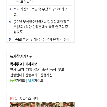
바닥 드러났다
3
까마귀 탓?…폭염 속 부산 북구 986가구 정
전
4
[2026 부산청소년극지체험탐험대 현장르
포] 3회 : 석탄 탄광촌에서 북극 연구의 중
심지로
5
[속보] 부산·김해·울주 ‘경계 단계’…전국
48개 시군 가뭄
6
부산·울산·경남 폭염 속 소나기·비…무더
독자참여 게시판
위는 지속
독자투고
|
기사제보
7
‘혐오표현’ 쓰면 지방공무원 최대 파면까지
인사
|
모임
|
개업
|
결혼
|
출산
|
동정
|
부고
중징계
산행안내
|
산행후기
|
산행사진
8
이임생, 홍명보 선임 독단적 결정 아냐…면
등산
가이드
|
낚시
가이드
담 메모 제출
9
부산 해운대구 아파트 14층서 불…실외기
과열 추정
[이슈]
홈플러스 사태
10
경찰가족 관련 사건 45건…그동안 파악조