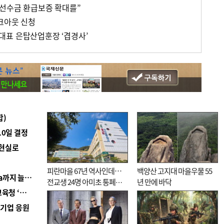
“선수금 환급보증 확대를”
워크아웃 신청
대표 은탑산업훈장 ‘겹경사’
합)
10일 결정
 현실로
피란마을 67년 역사인데…
백양산 고지대 마을우물 55
■ 경남 농정 비전 ‘잘 사는 농촌’…스마트팜 1000㏊까지 늘린다
전교생 24명 아미초 통폐합
년 만에 바닥
■ 교육혁신선도지 공모 코앞인데…구·군 난색에 교육청 ‘쩔쩔’
기로
역기업 응원