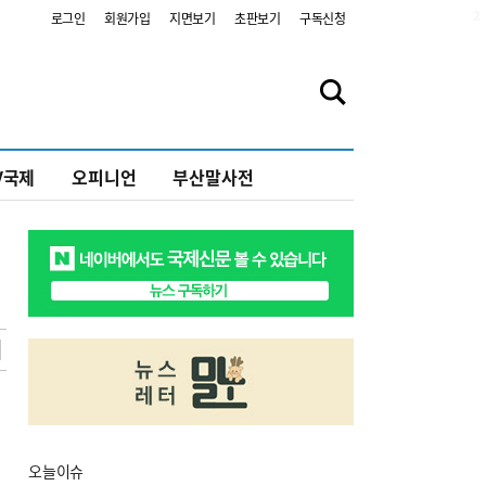
2
로그인
회원가입
지면보기
초판보기
구독신청
V국제
오피니언
부산말사전
오늘
이슈