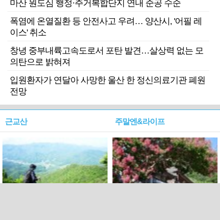
마산 원도심 행정·주거복합단지 연내 준공 수순
폭염에 온열질환 등 안전사고 우려… 양산시, '어필 레
이스' 취소
창녕 중부내륙고속도로서 포탄 발견…살상력 없는 모
의탄으로 밝혀져
입원환자가 연달아 사망한 울산 한 정신의료기관 폐원
전망
근교산
주말엔&라이프
근교산&그너머…상주·문경
폭염보다 더 뜨거워라…100