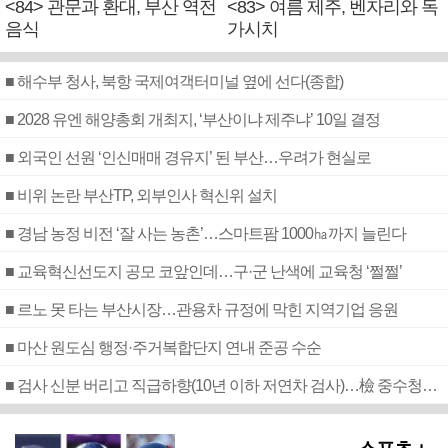
<84> 관문과 환대, 부산 역전
<83> 여름 제주, 벤자리와 독
음식
가시치
■ 해수부 청사, 북항 국제여객터미널 옆에 선다(종합)
■ 2028 유엔 해양총회 개최지, ‘부산이냐 제주냐’ 10일 결정
■ 외국인 선원 ‘인신매매 경유지’ 된 부산…우려가 현실로
■ 비위 논란 부산TP, 외부인사 혁신위 설치
■ 경남 농정 비전 ‘잘 사는 농촌’…스마트팜 1000㏊까지 늘린다
■ 교육혁신선도지 공모 코앞인데…구·군 난색에 교육청 ‘쩔쩔’
■ 르노 못 타는 부산시장…관용차 규정에 막힌 지역기업 응원
■ 마산 원도심 행정·주거복합단지 연내 준공 수순
■ 검사 신분 버리고 직급하향(10년 이하 저연차 검사)…檢 중수청행 기피