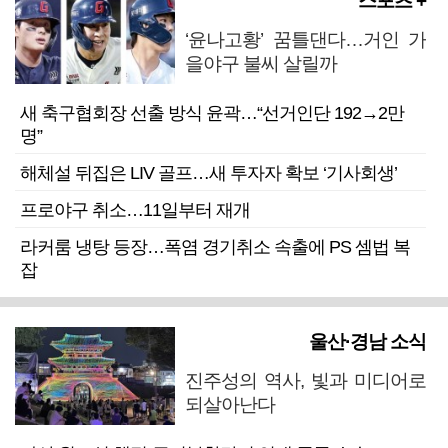
스포츠 +
‘윤나고황’ 꿈틀댄다…거인 가
을야구 불씨 살릴까
새 축구협회장 선출 방식 윤곽…“선거인단 192→2만
명”
해체설 뒤집은 LIV 골프…새 투자자 확보 ‘기사회생’
프로야구 취소…11일부터 재개
라커룸 냉탕 등장…폭염 경기취소 속출에 PS 셈법 복
잡
울산·경남 소식
진주성의 역사, 빛과 미디어로
되살아난다