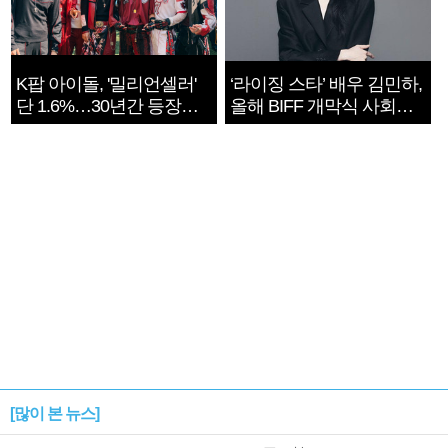
K팝 아이돌, '밀리언셀러'
‘라이징 스타’ 배우 김민하,
단 1.6%…30년간 등장
올해 BIFF 개막식 사회자
1182개팀 전수조사
확정
[많이 본 뉴스]