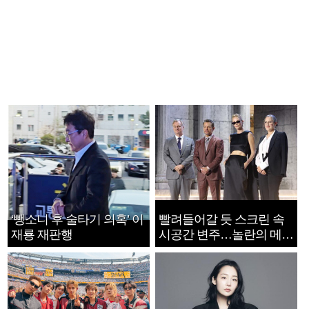
‘뺑소니 후 술타기 의혹’ 이
빨려들어갈 듯 스크린 속
재룡 재판행
시공간 변주…놀란의 메시
지는 ‘전쟁 속죄’