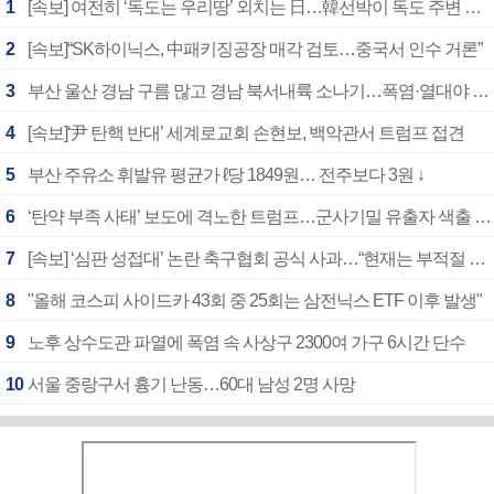
1
[속보] 여전히 ‘독도는 우리땅’ 외치는 日…韓선박이 독도 주변 해양조사 활동하자 반발
2
[속보]“SK하이닉스, 中패키징공장 매각 검토…중국서 인수 거론”
3
부산 울산 경남 구름 많고 경남 북서내륙 소나기…폭염·열대야 계속
4
[속보]‘尹 탄핵 반대’ 세계로교회 손현보, 백악관서 트럼프 접견
5
부산 주유소 휘발유 평균가 ℓ당 1849원… 전주보다 3원 ↓
6
‘탄약 부족 사태’ 보도에 격노한 트럼프…군사기밀 유출자 색출 지시
7
[속보] ‘심판 성접대’ 논란 축구협회 공식 사과…“현재는 부적절 행위 없어”
8
"올해 코스피 사이드카 43회 중 25회는 삼전닉스 ETF 이후 발생"
9
노후 상수도관 파열에 폭염 속 사상구 2300여 가구 6시간 단수
10
서울 중랑구서 흉기 난동…60대 남성 2명 사망