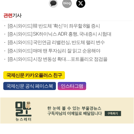
관련
기사
[증시와이드] 韓 반도체 ‘확신’이 좌우할 8월 증시
[증시와이드] SK하이닉스 ADR 흥행, 국내증시 시험대
[증시와이드] 국민연금 리밸런싱, 반도체 랠리 변수
[증시와이드] 매매 땐 투자심리 잘 읽고 순응해야
[증시와이드] 시장 변동성 확대…포트폴리오 점검을
국제신문 카카오플러스 친구
국제신문 공식 페이스북
인스타그램