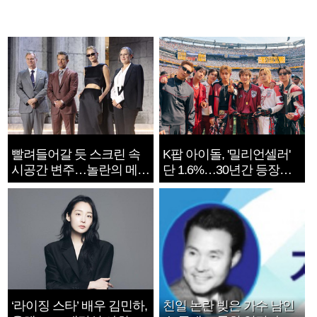
빨려들어갈 듯 스크린 속
K팝 아이돌, '밀리언셀러'
시공간 변주…놀란의 메시
단 1.6%…30년간 등장
지는 ‘전쟁 속죄’
1182개팀 전수조사
‘라이징 스타’ 배우 김민하,
친일 논란 빚은 가수 남인