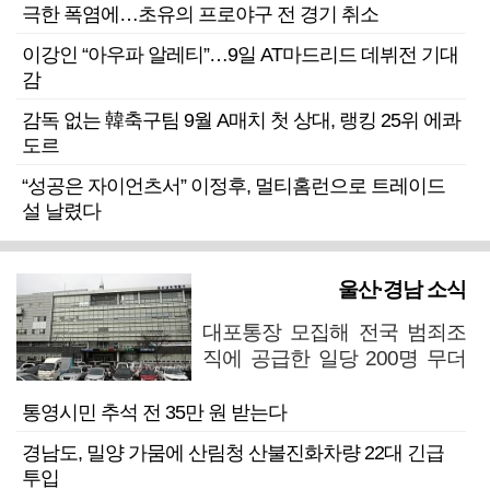
극한 폭염에…초유의 프로야구 전 경기 취소
이강인 “아우파 알레티”…9일 AT마드리드 데뷔전 기대
감
감독 없는 韓축구팀 9월 A매치 첫 상대, 랭킹 25위 에콰
도르
“성공은 자이언츠서” 이정후, 멀티홈런으로 트레이드
설 날렸다
울산·경남 소식
대포통장 모집해 전국 범죄조
직에 공급한 일당 200명 무더
기 검거
통영시민 추석 전 35만 원 받는다
경남도, 밀양 가뭄에 산림청 산불진화차량 22대 긴급
투입