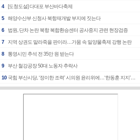
4
[도청도설] 다대포 부산바다축제
5
해양수산부 신청사 북항재개발 부지에 짓는다
6
법원, 단차 논란 북항 복합환승센터 공사중지 관련 현장검증
7
지역 상권도 말라죽을 판이라…가뭄 속 밀양물축제 강행 논란
8
통영시민 추석 전 35만 원 받는다
9
부산 철강공장 50대 노동자 추락사
10
국힘 부산시당, ‘정이한 조력’ 시의원 윤리위에…‘한동훈 지지’도 신고접수