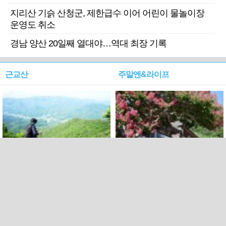
지리산 기슭 산청군, 제한급수 이어 어린이 물놀이장
운영도 취소
경남 양산 20일째 열대야…역대 최장 기록
근교산
주말엔&라이프
근교산&그너머…상주·문경
폭염보다 더 뜨거워라…100
청화산~시루봉
일을 붉게 불태울 ‘선비정신’
피었네
PC버전
엑스
페이스북