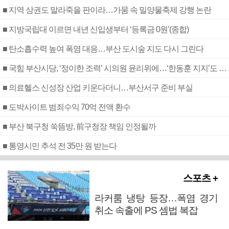
■ 지역 상권도 말라죽을 판이라…가뭄 속 밀양물축제 강행 논란
■ 지방국립대 이르면 내년 신입생부터 ‘등록금 0원’(종합)
■ 탄소흡수력 높여 폭염 대응…부산 도시숲 지도 다시 그린다
■ 국힘 부산시당, ‘정이한 조력’ 시의원 윤리위에…‘한동훈 지지’도 신고접수
■ 의료헬스 신성장 산업 키운다더니…부산서구 준비 부실
■ 도박사이트 범죄수익 70억 전액 환수
■ 부산 북구청 쑥뜸방, 前구청장 책임 인정될까
■ 통영시민 추석 전 35만 원 받는다
스포츠 +
라커룸 냉탕 등장…폭염 경기
취소 속출에 PS 셈법 복잡