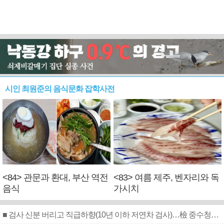
시인 최원준의 음식문화 잡학사전
<84> 관문과 환대, 부산 역전
<83> 여름 제주, 벤자리와 독
음식
가시치
■ 검사 신분 버리고 직급하향(10년 이하 저연차 검사)…檢 중수청행 기피