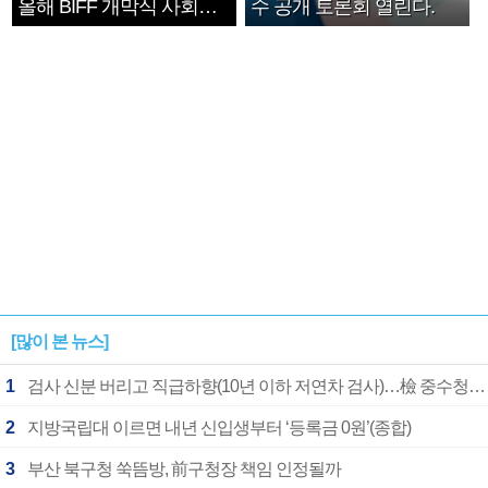
올해 BIFF 개막식 사회자
수 공개 토론회 열린다.
확정
[많이 본 뉴스]
1
검사 신분 버리고 직급하향(10년 이하 저연차 검사)…檢 중수청행 기피
2
지방국립대 이르면 내년 신입생부터 ‘등록금 0원’(종합)
3
부산 북구청 쑥뜸방, 前구청장 책임 인정될까