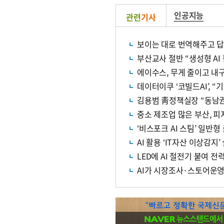
인공지능
관련
기사
보이는 대로 번역해주고 답 
부산교사 절반 “생성형 AI
에이수스, 무게 줄이고 내구
데이터이쿠 ‘코빌드AI’, 
김용범 靑정책실장 “동남권,
중소 제조업 많은 부산, 피
‘비스포크 AI 스팀’ 일반
AI 활용 ‘IT자산 이상감지
LED에 AI 절전기 붙여 전
AI가 시장조사·스토어운영…