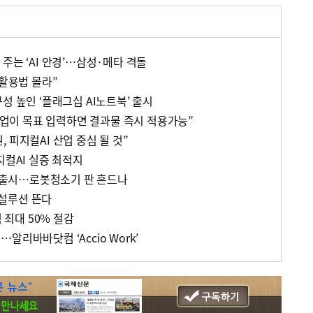
주는 ‘AI 안경’…삼성·메타 격돌
 활용법 몰라”
성 높인 ‘플래그십 AI노트북’ 출시
“기업이 목표 입력하면 결과물 즉시 적용가능”
 피지컬AI 산업 중심 될 것”
지컬AI 실증 최적지
형 출시…로봇청소기 판 흔드나
’ 설루션 뜬다
력 최대 50% 절감
알리바바닷컴 ‘Accio Work’