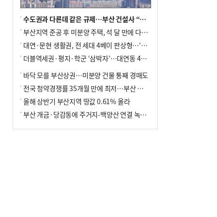
수도권과 다른데 같은 규제…부산 건설사 “쓰러지기 직전”
부산지역 준공 후 미분양 주택, 석 달 만에 다시 3000가구 넘어서
대연·문현 생활권, 전 세대 4베이 판상형…‘더샵 트리센트’ 내달 분양
더블역세권·평지·학군 ‘삼박자’…대연동 42층 브랜드 단지
바닥 모를 부산상권…미분양 건물 통째 경매도
전국 청약경쟁률 35개월 만에 최저…부산 미분양 ‘적체’ 심화
올해 상반기 부산지역 땅값 0.61% 올라
부산 개금·당감동에 주거지-백양산 연결 녹지 조성