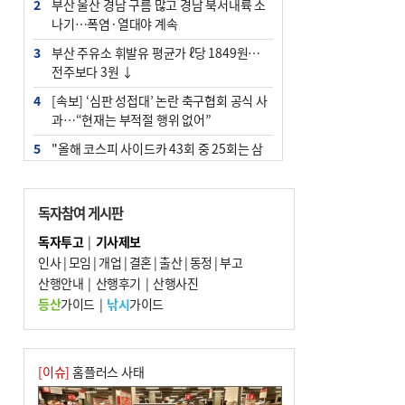
2
부산 울산 경남 구름 많고 경남 북서내륙 소
나기…폭염·열대야 계속
3
부산 주유소 휘발유 평균가 ℓ당 1849원…
전주보다 3원 ↓
4
[속보] ‘심판 성접대’ 논란 축구협회 공식 사
과…“현재는 부적절 행위 없어”
5
"올해 코스피 사이드카 43회 중 25회는 삼
전닉스 ETF 이후 발생"
6
‘탄약 부족 사태’ 보도에 격노한 트럼프…
독자참여 게시판
군사기밀 유출자 색출 지시
독자투고
|
기사제보
7
서울 중랑구서 흉기 난동…60대 남성 2명
인사
|
모임
|
개업
|
결혼
|
출산
|
동정
|
부고
사망
산행안내
|
산행후기
|
산행사진
8
부산 앞바다에 기름 425ℓ 유출한 러시아 화
등산
가이드
|
낚시
가이드
물선 적발
9
입추 지났지만 푹푹 찐다…온열질환자 10
년 만에 3배
[이슈]
홈플러스 사태
10
[2026 부산청소년극지체험탐험대 현장르