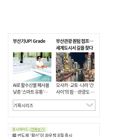
부산기UP! Grade
부산관광 퀀텀 점프…
세계도시서 길을 찾다
AI로 활수산물 폐사율
오사카·교토·나라 ‘간
낮춘 ‘스마트 유통’…
사이’의 힘…관광도 뭉
사막·산악지대 수출
쳐야 흥한다
도전
증시와이드
[전체보기]
韓 반도체 ‘확신’이 좌우할 8월 증시