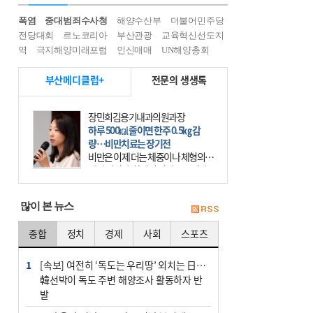
폭염
중대범죄수사청
해양수산부
더불어민주당
전당대회
르노코리아
부산관광
교육혁신선도지
역
극지해양미래포럼
인신매매
UN해양총회
부산메디클럽+
전문의 생생톡
이유림 광도한의원 원장
목 통증, 침·뜸·추나 같이 하면 효과
적
휴대전화가 우리의 일상에 들어온 지
20년이 넘었다. 요즘에는 사람들 대
부분 스마트폰이라는 작은 기계를 한
시도 손에서 떼어놓지 않는다. 스마
많이 본 뉴스
트폰을 오래 사용하는
종합
정치
경제
사회
스포츠
1
[속보] 여전히 ‘독도는 우리땅’ 외치는 日…
韓선박이 독도 주변 해양조사 활동하자 반
발