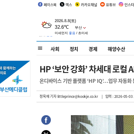
페이스북
엑스
카카오채널
유튜브
인스
사회
정치
경제
해양수산
HP ‘보안 강화’ 차세대 로컬 A
온디바이스 기반 플랫폼 ‘HP IQ’…업무 자동화 
정옥재 기자
littleprince@kookje.co.kr
| 입력 : 2026-05-03 