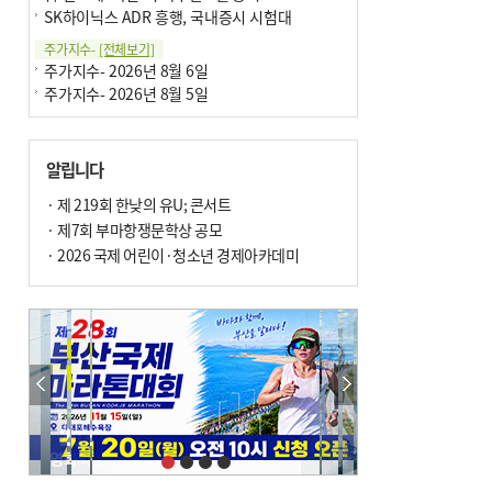
SK하이닉스 ADR 흥행, 국내증시 시험대
주가지수-
[전체보기]
주가지수- 2026년 8월 6일
주가지수- 2026년 8월 5일
알립니다
· 제 219회 한낮의 유U; 콘서트
· 제7회 부마항쟁문학상 공모
· 2026 국제 어린이·청소년 경제아카데미