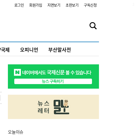
2
로그인
회원가입
지면보기
초판보기
구독신청
V국제
오피니언
부산말사전
오늘
이슈