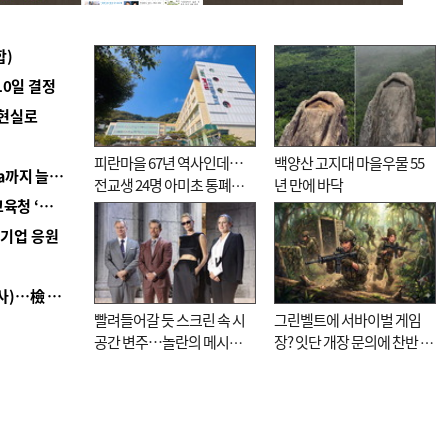
합)
10일 결정
 현실로
피란마을 67년 역사인데…
백양산 고지대 마을우물 55
■ 경남 농정 비전 ‘잘 사는 농촌’…스마트팜 1000㏊까지 늘린다
전교생 24명 아미초 통폐합
년 만에 바닥
■ 교육혁신선도지 공모 코앞인데…구·군 난색에 교육청 ‘쩔쩔’
기로
역기업 응원
■ 검사 신분 버리고 직급하향(10년 이하 저연차 검사)…檢 중수청행 기피
빨려들어갈 듯 스크린 속 시
그린벨트에 서바이벌 게임
공간 변주…놀란의 메시지
장? 잇단 개장 문의에 찬반 논
는 ‘전쟁 속죄’
쟁