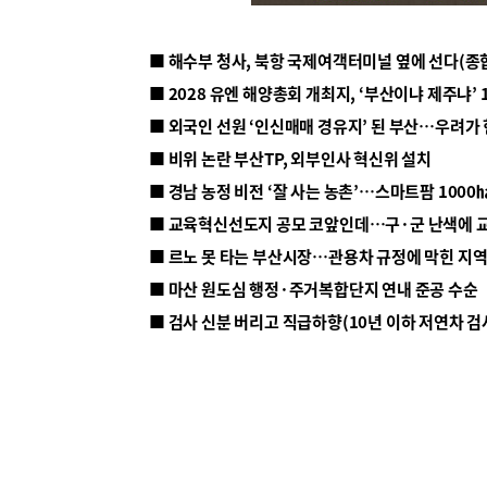
■ 해수부 청사, 북항 국제여객터미널 옆에 선다(종
■ 2028 유엔 해양총회 개최지, ‘부산이냐 제주냐’ 
■ 외국인 선원 ‘인신매매 경유지’ 된 부산…우려가
■ 비위 논란 부산TP, 외부인사 혁신위 설치
■ 르노 못 타는 부산시장…관용차 규정에 막힌 지
■ 마산 원도심 행정·주거복합단지 연내 준공 수순