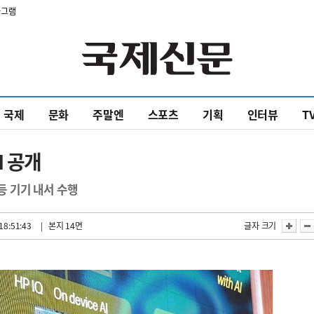
타그램
국제
문화
주말엔
스포츠
기획
인터뷰
T
I 공개
등 기기 내서 수행
18:51:43
| 본지 14면
글자 크기