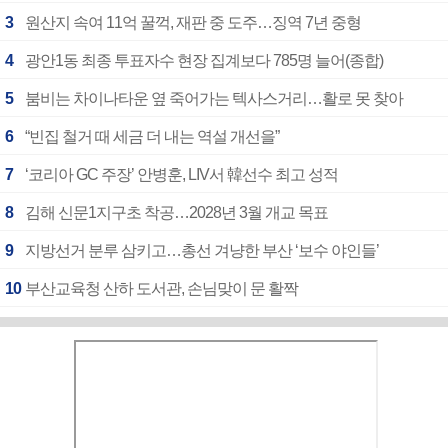
3
원산지 속여 11억 꿀꺽, 재판 중 도주…징역 7년 중형
4
광안1동 최종 투표자수 현장 집계보다 785명 늘어(종합)
5
붐비는 차이나타운 옆 죽어가는 텍사스거리…활로 못 찾아
6
“빈집 철거 때 세금 더 내는 역설 개선을”
7
‘코리아 GC 주장’ 안병훈, LIV서 韓선수 최고 성적
8
김해 신문1지구초 착공…2028년 3월 개교 목표
9
지방선거 분루 삼키고…총선 겨냥한 부산 ‘보수 야인들’
10
부산교육청 산하 도서관, 손님맞이 문 활짝