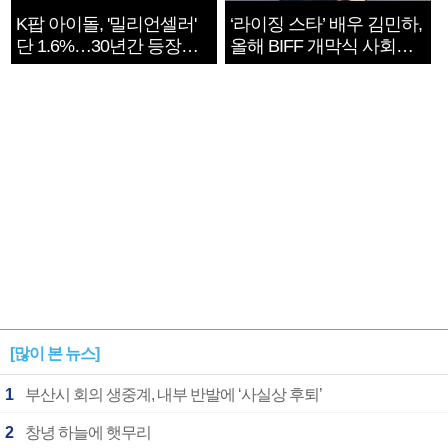
K팝 아이돌, '밀리언셀러'
‘라이징 스타’ 배우 김민하,
단 1.6%…30년간 등장
올해 BIFF 개막식 사회자
1182개팀 전수조사
확정
[많이 본 뉴스]
1
부산시 회의 생중계, 내부 반발에 ‘사실상 후퇴’
2
창녕 하늘에 햇무리