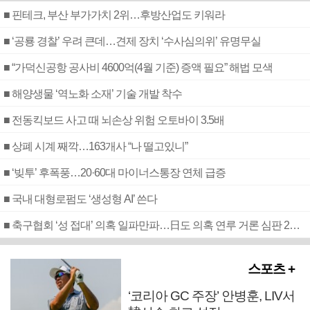
■ 핀테크, 부산 부가가치 2위…후방산업도 키워라
■ ‘공룡 경찰’ 우려 큰데…견제 장치 ‘수사심의위’ 유명무실
■ “가덕신공항 공사비 4600억(4월 기준) 증액 필요” 해법 모색
■ 해양생물 ‘역노화 소재’ 기술 개발 착수
■ 전동킥보드 사고 때 뇌손상 위험 오토바이 3.5배
■ 상폐 시계 째깍…163개사 “나 떨고있니”
■ ‘빚투’ 후폭풍…20·60대 마이너스통장 연체 급증
■ 국내 대형로펌도 ‘생성형 AI’ 쓴다
■ 축구협회 ‘성 접대’ 의혹 일파만파…日도 의혹 연루 거론 심판 2명 조사
스포츠 +
‘코리아 GC 주장’ 안병훈, LIV서