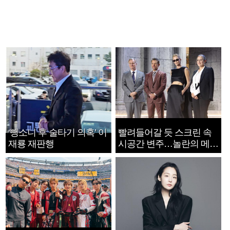
‘뺑소니 후 술타기 의혹’ 이
빨려들어갈 듯 스크린 속
재룡 재판행
시공간 변주…놀란의 메시
지는 ‘전쟁 속죄’