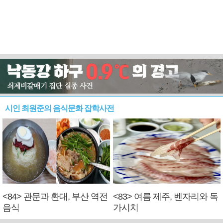
시인 최원준의 음식문화 잡학사전
<84> 관문과 환대, 부산 역전
<83> 여름 제주, 벤자리와 독
음식
가시치