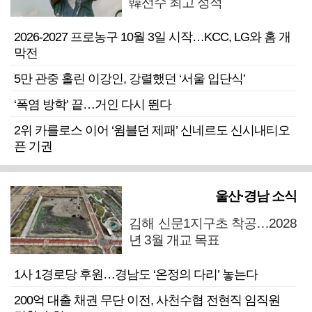
韓선수 최고 성적
2026-2027 프로농구 10월 3일 시작…KCC, LG와 홈 개
막전
5만 관중 홀린 이강인, 강렬했던 ‘서울 입단식’
‘폭염 방학’ 끝…거인 다시 뛴다
2위 카를로스 이어 ‘윔블던 제패’ 신네르도 신시내티오
픈 기권
울산·경남 소식
김해 신문1지구초 착공…2028
년 3월 개교 목표
1사 1경로당 후원…경남도 ‘온정의 다리’ 놓는다
200억 대출 채권 무단 이전, 사천수협 전현직 임직원