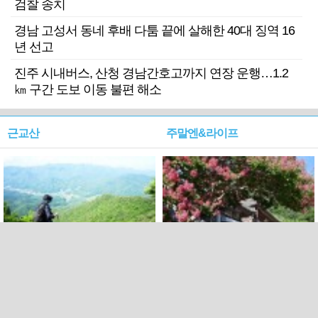
검찰 송치
경남 고성서 동네 후배 다툼 끝에 살해한 40대 징역 16
년 선고
진주 시내버스, 산청 경남간호고까지 연장 운행…1.2
㎞ 구간 도보 이동 불편 해소
근교산
주말엔&라이프
근교산&그너머…상주·문경
폭염보다 더 뜨거워라…100
청화산~시루봉
일을 붉게 불태울 ‘선비정신’
피었네