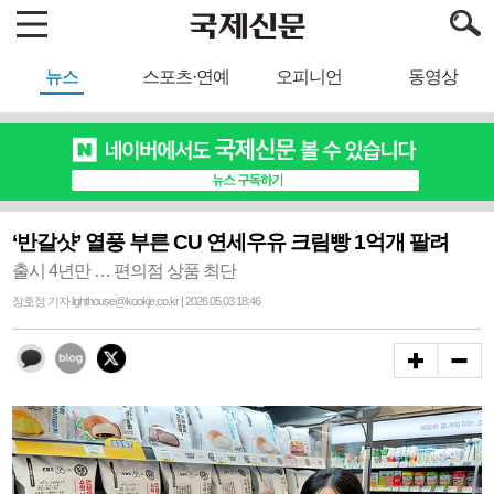
뉴스
스포츠·연예
오피니언
동영상
‘반갈샷’ 열풍 부른 CU 연세우유 크림빵 1억개 팔려
출시 4년만 … 편의점 상품 최단
장호정 기자 lighthouse@kookje.co.kr | 2026.05.03 18:46