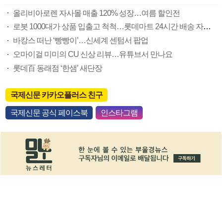
올리비아로렌 자사몰 매출 120% 성장…여름 할인전
로봇 1000대가 상품 입출고 척척…롯데마트 24시간 배송 자동화
바캉스 떠난 ‘빵빵이’…신세계 센텀서 팝업
오마이걸 미미의 CU 신상 리뷰…유튜브서 만나요
롯데百 동래점 ‘한샘’ 새단장
국제신문 카카오플러스 친구
국제신문 공식 페이스북
인스타그램