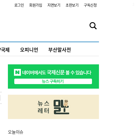
2
로그인
회원가입
지면보기
초판보기
구독신청
V국제
오피니언
부산말사전
오늘
이슈