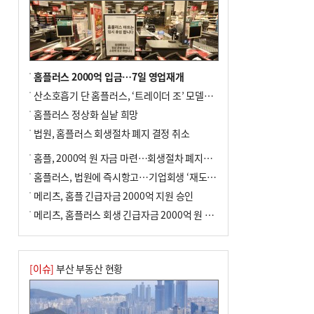
홈플러스 2000억 입금…7일 영업재개
산소호흡기 단 홈플러스, ‘트레이더 조’ 모델로 살아날까
홈플러스 정상화 실낱 희망
법원, 홈플러스 회생절차 폐지 결정 취소
홈플, 2000억 원 자금 마련…회생절차 폐지에 즉시항고(종합)
홈플러스, 법원에 즉시항고…기업회생 ‘재도전’
메리츠, 홈플 긴급자금 2000억 지원 승인
메리츠, 홈플러스 회생 긴급자금 2000억 원 지원 승인
[이슈]
부산 부동산 현황