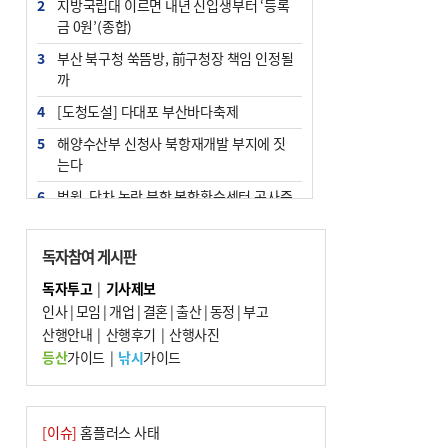
2
지방국립대 이르면 내년 신입생부터 ‘등록
금 0원’(종합)
3
부산 북구청 쑥뜸방, 前구청장 책임 인정될
까
4
[도청도설] 다대포 부산바다축제
5
해양수산부 신청사 북항재개발 부지에 짓
는다
6
법원, 단차 논란 북항 복합환승센터 공사중
지 관련 현장검증
7
지역 상권도 말라죽을 판이라…가뭄 속 밀
독자참여 게시판
양물축제 강행 논란
독자투고
|
기사제보
8
통영시민 추석 전 35만 원 받는다
인사
|
모임
|
개업
|
결혼
|
출산
|
동정
|
부고
9
산행안내
부산 철강공장 50대 노동자 추락사
|
산행후기
|
산행사진
등산
가이드
|
낚시
가이드
10
국힘 부산시당, ‘정이한 조력’ 시의원 윤리
위에…‘한동훈 지지’도 신고접수
[이슈]
홈플러스 사태