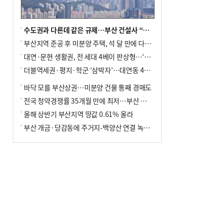
수도권과 다른데 같은 규제…부산 건설사 “쓰러지기 직전”
부산지역 준공 후 미분양 주택, 석 달 만에 다시 3000가구 넘어서
대연·문현 생활권, 전 세대 4베이 판상형…‘더샵 트리센트’ 내달 분양
더블역세권·평지·학군 ‘삼박자’…대연동 42층 브랜드 단지
바닥 모를 부산상권…미분양 건물 통째 경매도
전국 청약경쟁률 35개월 만에 최저…부산 미분양 ‘적체’ 심화
올해 상반기 부산지역 땅값 0.61% 올라
부산 개금·당감동에 주거지-백양산 연결 녹지 조성