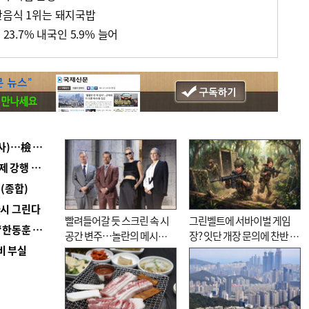
산음식 1위는 돼지국밥
23.7% 내국인 5.9% 늘어
■ 검사 신분 버리고 직급하향(10년 이하 저연차 검사)…檢 중수청행 기피
■ 지역 상권도 말라죽을 판이라…가뭄 속 밀양물축제 강행 논란
(종합)
다시 그린다
빨려들어갈 듯 스크린 속 시
그린벨트에 서바이벌 게임
■ 국힘 부산시당, ‘정이한 조력’ 시의원 윤리위에…‘한동훈 지지’도 신고접수
공간 변주…놀란의 메시지
장? 잇단 개장 문의에 찬반 논
비 부실
는 ‘전쟁 속죄’
쟁