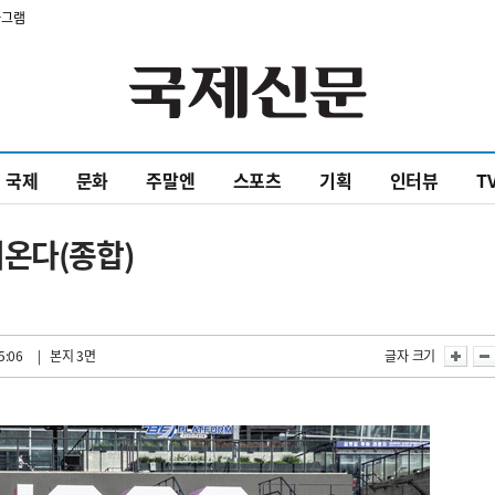
타그램
국제
문화
주말엔
스포츠
기획
인터뷰
T
려온다(종합)
5:06
| 본지 3면
글자 크기