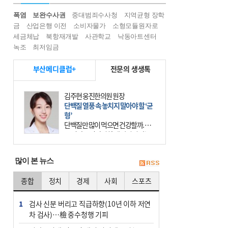
폭염
보완수사권
중대범죄수사청
지역균형 장학
금
산업은행 이전
소비자물가
소형모듈원자로
세금체납
북항재개발
사관학교
낙동아트센터
녹조
최저임금
부산메디클럽+
전문의 생생톡
김주현 웅진한의원 원장
단백질 열풍 속 놓치지 말아야 할 ‘균
형’
단백질만 많이 먹으면 건강할까. 요
즘 건강을 이야기할 때 빠지지 않는
키워드가 단백질이다. 헬스장을 다니
는 젊은 층부터 기초체력을 챙기려는
많이 본 뉴스
중·장년층까지 모두 “
종합
정치
경제
사회
스포츠
1
검사 신분 버리고 직급하향(10년 이하 저연
차 검사)…檢 중수청행 기피