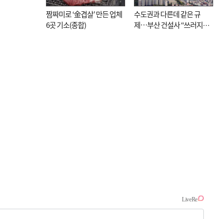
짬짜미로 ‘金겹살’ 만든 업체
수도권과 다른데 같은 규
6곳 기소(종합)
제…부산 건설사 “쓰러지기
직전”