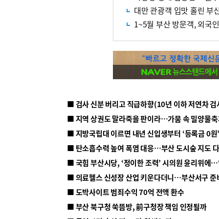
대만 관광객 입맛 홀린 부
1~5월 부산 방문객, 외국인 
■ 지방국립대 이르면 내년 신입생부터 ‘등록금 0원’
■ 탄소흡수력 높여 폭염 대응…부산 도시숲 지도 
■ 의료헬스 신성장 산업 키운다더니…부산서구 준
■ 도박사이트 범죄수익 70억 전액 환수
■ 부산 북구청 쑥뜸방, 前구청장 책임 인정될까