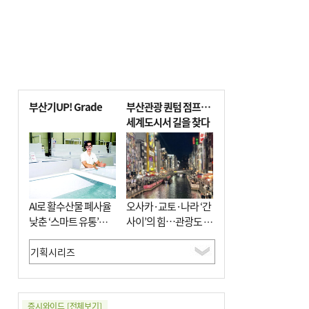
부산기UP! Grade
부산관광 퀀텀 점프…
세계도시서 길을 찾다
AI로 활수산물 폐사율
오사카·교토·나라 ‘간
낮춘 ‘스마트 유통’…
사이’의 힘…관광도 뭉
사막·산악지대 수출
쳐야 흥한다
도전
증시와이드
[전체보기]