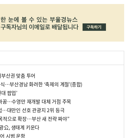
서부산권 맞춤 투어
소식…부산경남 화려한 ‘축제의 계절’(종합)
대 팝업’
탈바꿈…수영만 재개발 대체 거점 주목
체험…대만인 선호 관광지 2위 등극
목적으로 확장…부산 새 전략 짜야”
광公, 생태계 키운다
어 시범 운항