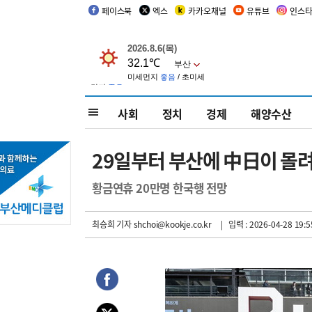
페이스북
엑스
카카오채널
유튜브
인스
사회
정치
경제
해양수산
29일부터 부산에 中日이 몰
황금연휴 20만명 한국행 전망
최승희 기자
shchoi@kookje.co.kr
| 입력 : 2026-04-28 19:5