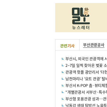
부산관광공사
관련
기사
부산시, 외국인 관광객에 
2~7일 일찍 찾아온 벚꽃 
관광객 핫플 광안리서 ‘더현
남천마리나 ‘요트 관광’ 
부산서 K-POP 춤·뷰티
“개별관광서 서부산·특수
부산형 포용관광 성과…관
낙동강 생태 탐방선 노을투