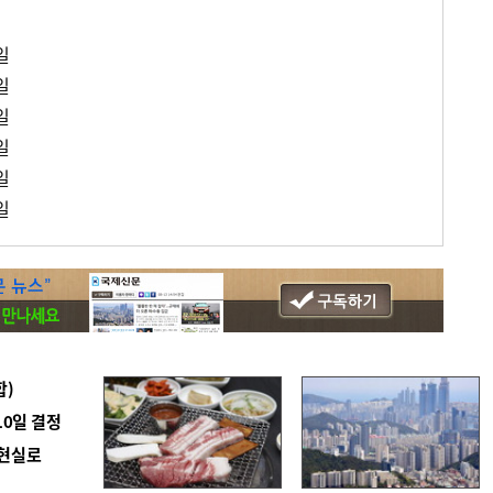
일
일
일
일
일
일
합)
10일 결정
 현실로