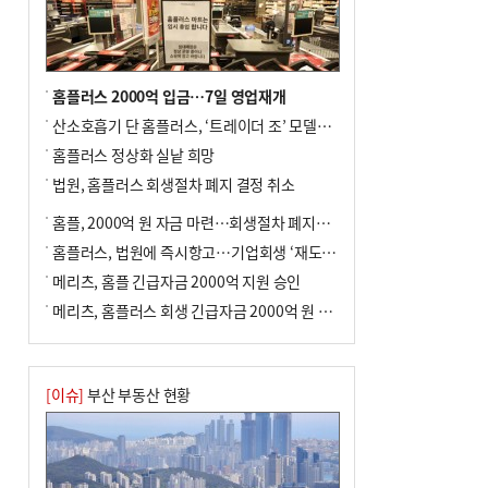
홈플러스 2000억 입금…7일 영업재개
산소호흡기 단 홈플러스, ‘트레이더 조’ 모델로 살아날까
홈플러스 정상화 실낱 희망
법원, 홈플러스 회생절차 폐지 결정 취소
홈플, 2000억 원 자금 마련…회생절차 폐지에 즉시항고(종합)
홈플러스, 법원에 즉시항고…기업회생 ‘재도전’
메리츠, 홈플 긴급자금 2000억 지원 승인
메리츠, 홈플러스 회생 긴급자금 2000억 원 지원 승인
[이슈]
부산 부동산 현황