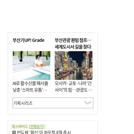
부산기UP! Grade
부산관광 퀀텀 점프…
세계도시서 길을 찾다
AI로 활수산물 폐사율
오사카·교토·나라 ‘간
낮춘 ‘스마트 유통’…
사이’의 힘…관광도 뭉
사막·산악지대 수출
쳐야 흥한다
도전
증시와이드
[전체보기]
韓 반도체 ‘확신’이 좌우할 8월 증시