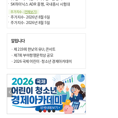
SK하이닉스 ADR 흥행, 국내증시 시험대
주가지수-
[전체보기]
주가지수- 2026년 8월 6일
주가지수- 2026년 8월 5일
알립니다
· 제 219회 한낮의 유U; 콘서트
· 제7회 부마항쟁문학상 공모
· 2026 국제 어린이·청소년 경제아카데미