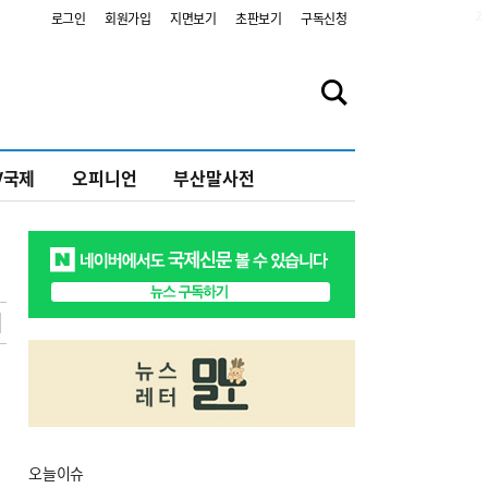
2
로그인
회원가입
지면보기
초판보기
구독신청
V국제
오피니언
부산말사전
오늘
이슈