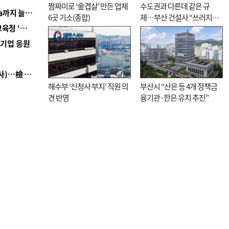
짬짜미로 ‘金겹살’ 만든 업체
수도권과 다른데 같은 규
■ 경남 농정 비전 ‘잘 사는 농촌’…스마트팜 1000㏊까지 늘린다
6곳 기소(종합)
제…부산 건설사 “쓰러지기
■ 교육혁신선도지 공모 코앞인데…구·군 난색에 교육청 ‘쩔쩔’
직전”
역기업 응원
■ 검사 신분 버리고 직급하향(10년 이하 저연차 검사)…檢 중수청행 기피
해수부 ‘신청사 부지’ 직원 의
부산시 “산은 등 4개 정책금
견 반영
융기관·한은 유치 추진”