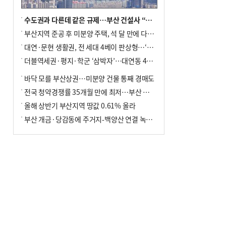
수도권과 다른데 같은 규제…부산 건설사 “쓰러지기 직전”
부산지역 준공 후 미분양 주택, 석 달 만에 다시 3000가구 넘어서
대연·문현 생활권, 전 세대 4베이 판상형…‘더샵 트리센트’ 내달 분양
더블역세권·평지·학군 ‘삼박자’…대연동 42층 브랜드 단지
바닥 모를 부산상권…미분양 건물 통째 경매도
전국 청약경쟁률 35개월 만에 최저…부산 미분양 ‘적체’ 심화
올해 상반기 부산지역 땅값 0.61% 올라
부산 개금·당감동에 주거지-백양산 연결 녹지 조성