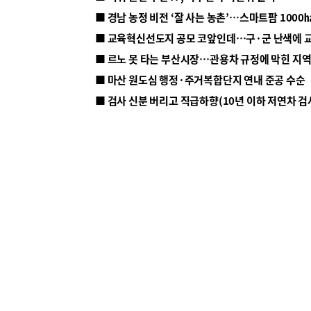
■ 르노 못 타는 부산시장…관용차 규정에 막힌 지
■ 마산 원도심 행정·주거복합단지 연내 준공 수순