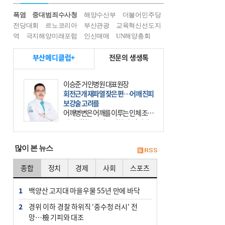
폭염
중대범죄수사청
해양수산부
더불어민주당
전당대회
르노코리아
부산관광
교육혁신선도지
역
극지해양미래포럼
인신매매
UN해양총회
부산메디클럽+
전문의 생생톡
이승준 거인병원 대표원장
회전근개 재파열 잦은 편…어깨 진피
보강술 고려를
어깨병변은 어깨를 이루는 인체 조직
에 발생하는 손상을 말한다. 여기에
는 오십견과 회전근개 증후군, 어깨
의 석회성 힘줄염 등이 있다. 국민건
많이 본 뉴스
강보험에 의하면 어깨병변
종합
정치
경제
사회
스포츠
1
백양산 고지대 마을우물 55년 만에 바닥
2
경위 이하 경찰 하위직 ‘중수청 러시’ 전
망…檢 기피와 대조