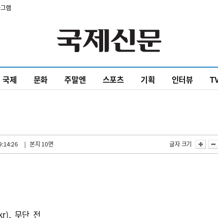
타그램
국제
문화
주말엔
스포츠
기획
인터뷰
T
9:14:26
| 본지 10면
글자 크기
kr), 무단 전