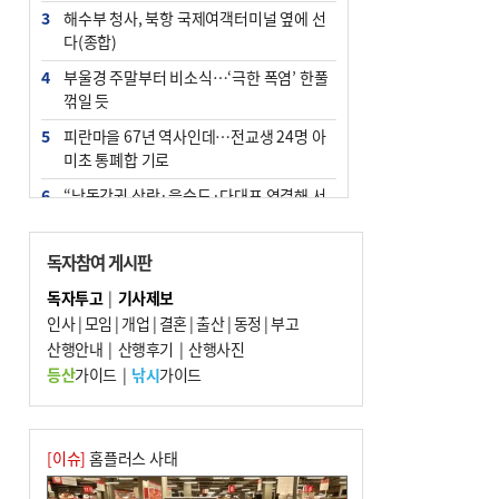
3
해수부 청사, 북항 국제여객터미널 옆에 선
다(종합)
4
부울경 주말부터 비소식…‘극한 폭염’ 한풀
꺾일 듯
5
피란마을 67년 역사인데…전교생 24명 아
미초 통폐합 기로
6
“낙동강권 삼락·을숙도·다대포 연결해 서
부산 관광 키우자”
7
오늘의 날씨- 2026년 8월 7일
독자참여 게시판
8
[사설] 해수부 신청사 북항으로 확정, 해양
독자투고
|
기사제보
수도 도약의 전환점
인사
|
모임
|
개업
|
결혼
|
출산
|
동정
|
부고
9
산행안내
외국인 선원 ‘인신매매 경유지’ 된 부산…
|
산행후기
|
산행사진
우려가 현실로
등산
가이드
|
낚시
가이드
10
르노 못 타는 부산시장…관용차 규정에 막
힌 지역기업 응원
[이슈]
홈플러스 사태