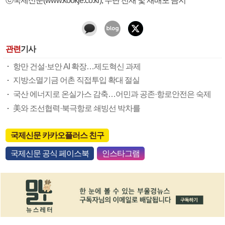
관련
기사
항만 건설·보안 AI 확장…제도혁신 과제
지방소멸기금 어촌 직접투입 확대 절실
국산 에너지로 온실가스 감축…어민과 공존·항로안전은 숙제
美와 조선협력·북극항로 쇄빙선 박차를
국제신문 카카오플러스 친구
국제신문 공식 페이스북
인스타그램