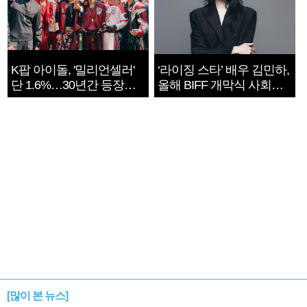
K팝 아이돌, '밀리언셀러'
‘라이징 스타’ 배우 김민하,
단 1.6%…30년간 등장
올해 BIFF 개막식 사회자
1182개팀 전수조사
확정
[많이 본 뉴스]