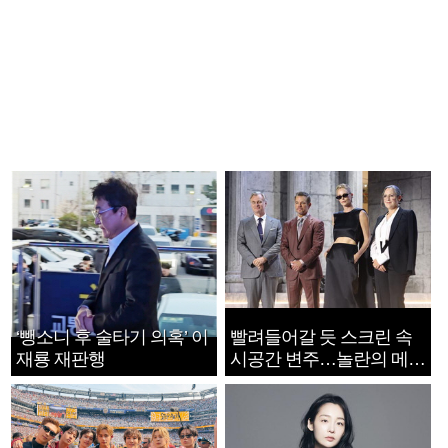
‘뺑소니 후 술타기 의혹’ 이
빨려들어갈 듯 스크린 속
재룡 재판행
시공간 변주…놀란의 메시
지는 ‘전쟁 속죄’