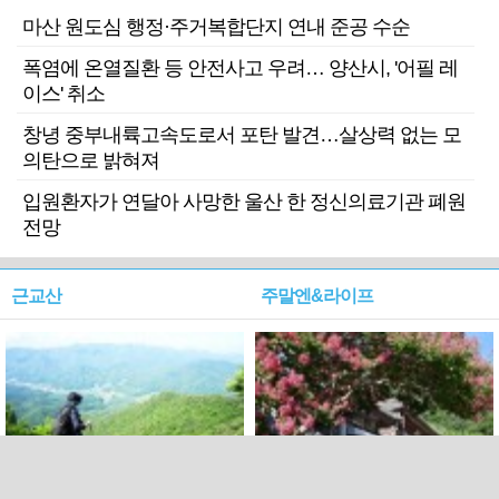
마산 원도심 행정·주거복합단지 연내 준공 수순
폭염에 온열질환 등 안전사고 우려… 양산시, '어필 레
이스' 취소
창녕 중부내륙고속도로서 포탄 발견…살상력 없는 모
의탄으로 밝혀져
입원환자가 연달아 사망한 울산 한 정신의료기관 폐원
전망
근교산
주말엔&라이프