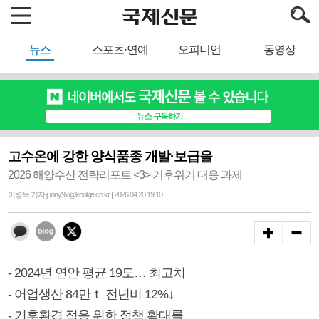
뉴스
스포츠·연예
오피니언
동영상
고수온에 강한 양식품종 개발·보급을
2026 해양수산 전략리포트 <3> 기후위기 대응 과제
이병욱 기자 junny97@kookje.co.kr | 2026.04.20 19:10
- 2024년 연안 평균 19도… 최고치
- 어업생산 84만ｔ 전년비 12%↓
- 기후환경 적응 위한 정책 확대를