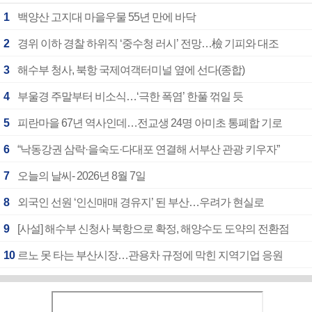
1
백양산 고지대 마을우물 55년 만에 바닥
2
경위 이하 경찰 하위직 ‘중수청 러시’ 전망…檢 기피와 대조
3
해수부 청사, 북항 국제여객터미널 옆에 선다(종합)
4
부울경 주말부터 비소식…‘극한 폭염’ 한풀 꺾일 듯
5
피란마을 67년 역사인데…전교생 24명 아미초 통폐합 기로
6
“낙동강권 삼락·을숙도·다대포 연결해 서부산 관광 키우자”
7
오늘의 날씨- 2026년 8월 7일
8
외국인 선원 ‘인신매매 경유지’ 된 부산…우려가 현실로
9
[사설] 해수부 신청사 북항으로 확정, 해양수도 도약의 전환점
10
르노 못 타는 부산시장…관용차 규정에 막힌 지역기업 응원