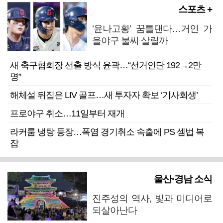
스포츠 +
‘윤나고황’ 꿈틀댄다…거인 가
을야구 불씨 살릴까
새 축구협회장 선출 방식 윤곽…“선거인단 192→2만
명”
해체설 뒤집은 LIV 골프…새 투자자 확보 ‘기사회생’
프로야구 취소…11일부터 재개
라커룸 냉탕 등장…폭염 경기취소 속출에 PS 셈법 복
잡
울산·경남 소식
진주성의 역사, 빛과 미디어로
되살아난다