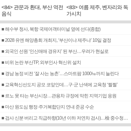
<84> 관문과 환대, 부산 역전
<83> 여름 제주, 벤자리와 독
음식
가시치
■ 해수부 청사, 북항 국제여객터미널 옆에 선다(종합)
■ 2028 유엔 해양총회 개최지, ‘부산이냐 제주냐’ 10일 결정
■ 외국인 선원 ‘인신매매 경유지’ 된 부산…우려가 현실로
■ 비위 논란 부산TP, 외부인사 혁신위 설치
■ 경남 농정 비전 ‘잘 사는 농촌’…스마트팜 1000㏊까지 늘린다
■ 교육혁신선도지 공모 코앞인데…구·군 난색에 교육청 ‘쩔쩔’
■ 르노 못 타는 부산시장…관용차 규정에 막힌 지역기업 응원
■ 마산 원도심 행정·주거복합단지 연내 준공 수순
■ 검사 신분 버리고 직급하향(10년 이하 저연차 검사)…檢 중수청행 기피