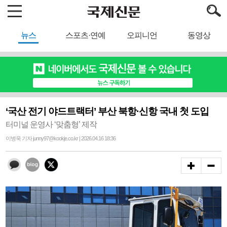
뉴스
스포츠·연예
오피니언
동영상
‘국산 전기 야드트랙터’ 부산 북항·신항 국내 첫 도입
터미널 운영사 ‘맞춤형’ 제작
이병욱 기자 junny97@kookje.co.kr | 2026.04.16 18:36