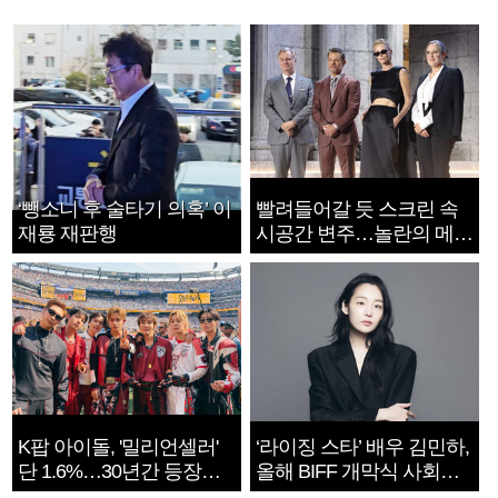
‘뺑소니 후 술타기 의혹’ 이
빨려들어갈 듯 스크린 속
재룡 재판행
시공간 변주…놀란의 메시
지는 ‘전쟁 속죄’
K팝 아이돌, '밀리언셀러'
‘라이징 스타’ 배우 김민하,
단 1.6%…30년간 등장
올해 BIFF 개막식 사회자
1182개팀 전수조사
확정