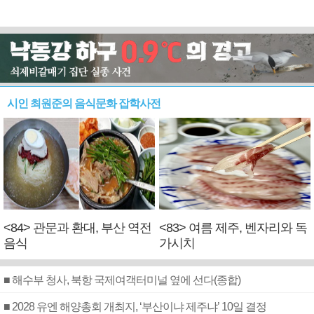
시인 최원준의 음식문화 잡학사전
<84> 관문과 환대, 부산 역전
<83> 여름 제주, 벤자리와 독
음식
가시치
■ 해수부 청사, 북항 국제여객터미널 옆에 선다(종합)
■ 2028 유엔 해양총회 개최지, ‘부산이냐 제주냐’ 10일 결정