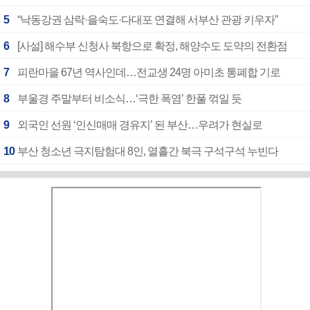
5
“낙동강권 삼락·을숙도·다대포 연결해 서부산 관광 키우자”
6
[사설] 해수부 신청사 북항으로 확정, 해양수도 도약의 전환점
7
피란마을 67년 역사인데…전교생 24명 아미초 통폐합 기로
8
부울경 주말부터 비소식…‘극한 폭염’ 한풀 꺾일 듯
9
외국인 선원 ‘인신매매 경유지’ 된 부산…우려가 현실로
10
부산 청소년 극지탐험대 8인, 열흘간 북극 구석구석 누빈다