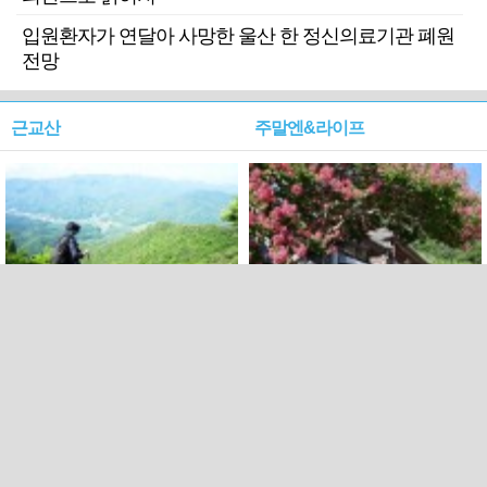
입원환자가 연달아 사망한 울산 한 정신의료기관 폐원
전망
근교산
주말엔&라이프
근교산&그너머…상주·문경
폭염보다 더 뜨거워라…100
청화산~시루봉
일을 붉게 불태울 ‘선비정신’
피었네
PC버전
엑스
페이스북
Copyright ⓒ 2015 All rights reserved by 국제신문