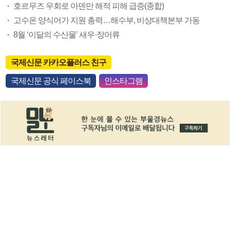
호르무즈 우회로 아덴만 해적 피해 급증(종합)
고수온 양식어가 지원 총력…해수부, 비상대책본부 가동
8월 ‘이달의 수산물’ 새우·장어류
국제신문 카카오플러스 친구
국제신문 공식 페이스북
인스타그램