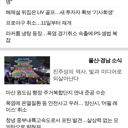
명”
해체설 뒤집은 LIV 골프…새 투자자 확보 ‘기사회생’
프로야구 취소…11일부터 재개
라커룸 냉탕 등장…폭염 경기취소 속출에 PS 셈법 복
잡
울산·경남 소식
진주성의 역사, 빛과 미디어로
되살아난다
마산 원도심 행정·주거복합단지 연내 준공 수순
폭염에 온열질환 등 안전사고 우려… 양산시, '어필 레
이스' 취소
창녕 중부내륙고속도로서 포탄 발견…살상력 없는 모
의탄으로 밝혀져