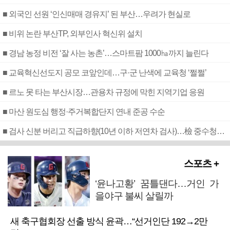
■ 외국인 선원 ‘인신매매 경유지’ 된 부산…우려가 현실로
■ 비위 논란 부산TP, 외부인사 혁신위 설치
■ 경남 농정 비전 ‘잘 사는 농촌’…스마트팜 1000㏊까지 늘린다
■ 교육혁신선도지 공모 코앞인데…구·군 난색에 교육청 ‘쩔쩔’
■ 르노 못 타는 부산시장…관용차 규정에 막힌 지역기업 응원
■ 마산 원도심 행정·주거복합단지 연내 준공 수순
■ 검사 신분 버리고 직급하향(10년 이하 저연차 검사)…檢 중수청행 기피
스포츠 +
‘윤나고황’ 꿈틀댄다…거인 가
을야구 불씨 살릴까
새 축구협회장 선출 방식 윤곽…“선거인단 192→2만