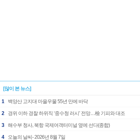
[많이 본 뉴스]
1
백양산 고지대 마을우물 55년 만에 바닥
2
경위 이하 경찰 하위직 ‘중수청 러시’ 전망…檢 기피와 대조
3
해수부 청사, 북항 국제여객터미널 옆에 선다(종합)
4
오늘의 날씨- 2026년 8월 7일