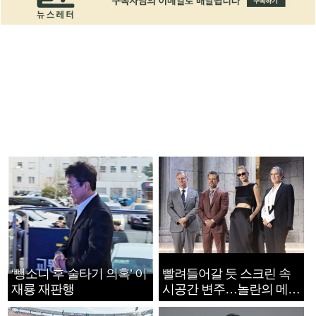
‘뺑소니 후 술타기 의혹’ 이
빨려들어갈 듯 스크린 속
재룡 재판행
시공간 변주…놀란의 메시
지는 ‘전쟁 속죄’