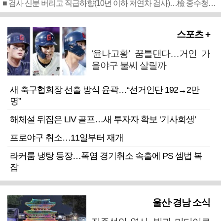
■ 검사 신분 버리고 직급하향(10년 이하 저연차 검사)…檢 중수청행 기피
스포츠 +
‘윤나고황’ 꿈틀댄다…거인 가
을야구 불씨 살릴까
새 축구협회장 선출 방식 윤곽…“선거인단 192→2만
명”
해체설 뒤집은 LIV 골프…새 투자자 확보 ‘기사회생’
프로야구 취소…11일부터 재개
라커룸 냉탕 등장…폭염 경기취소 속출에 PS 셈법 복
잡
울산·경남 소식