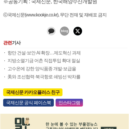
※공동기획 : 국제신문, 한국해양수산개발원
ⓒ국제신문(www.kookje.co.kr), 무단 전재 및 재배포 금지
관련
기사
항만 건설·보안 AI 확장…제도혁신 과제
지방소멸기금 어촌 직접투입 확대 절실
고수온에 강한 양식품종 개발·보급을
美와 조선협력·북극항로 쇄빙선 박차를
국제신문 카카오플러스 친구
국제신문 공식 페이스북
인스타그램