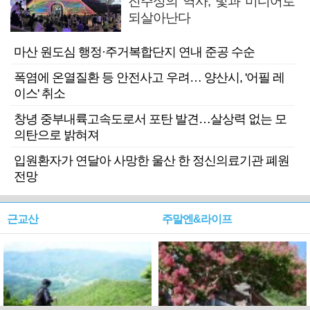
진주성의 역사, 빛과 미디어로
되살아난다
마산 원도심 행정·주거복합단지 연내 준공 수순
폭염에 온열질환 등 안전사고 우려… 양산시, '어필 레
이스' 취소
창녕 중부내륙고속도로서 포탄 발견…살상력 없는 모
의탄으로 밝혀져
입원환자가 연달아 사망한 울산 한 정신의료기관 폐원
전망
근교산
주말엔&라이프