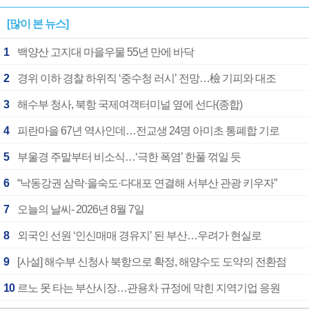
[많이 본 뉴스]
1
백양산 고지대 마을우물 55년 만에 바닥
2
경위 이하 경찰 하위직 ‘중수청 러시’ 전망…檢 기피와 대조
3
해수부 청사, 북항 국제여객터미널 옆에 선다(종합)
4
피란마을 67년 역사인데…전교생 24명 아미초 통폐합 기로
5
부울경 주말부터 비소식…‘극한 폭염’ 한풀 꺾일 듯
6
“낙동강권 삼락·을숙도·다대포 연결해 서부산 관광 키우자”
7
오늘의 날씨- 2026년 8월 7일
8
외국인 선원 ‘인신매매 경유지’ 된 부산…우려가 현실로
9
[사설] 해수부 신청사 북항으로 확정, 해양수도 도약의 전환점
10
르노 못 타는 부산시장…관용차 규정에 막힌 지역기업 응원