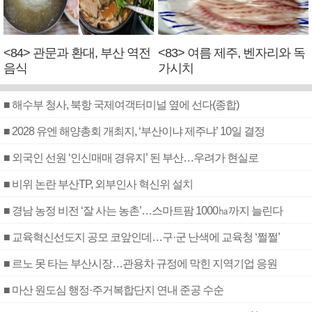
<84> 관문과 환대, 부산 역전
<83> 여름 제주, 벤자리와 독
음식
가시치
■ 해수부 청사, 북항 국제여객터미널 옆에 선다(종합)
■ 2028 유엔 해양총회 개최지, ‘부산이냐 제주냐’ 10일 결정
■ 외국인 선원 ‘인신매매 경유지’ 된 부산…우려가 현실로
■ 비위 논란 부산TP, 외부인사 혁신위 설치
■ 경남 농정 비전 ‘잘 사는 농촌’…스마트팜 1000㏊까지 늘린다
■ 교육혁신선도지 공모 코앞인데…구·군 난색에 교육청 ‘쩔쩔’
■ 르노 못 타는 부산시장…관용차 규정에 막힌 지역기업 응원
■ 마산 원도심 행정·주거복합단지 연내 준공 수순