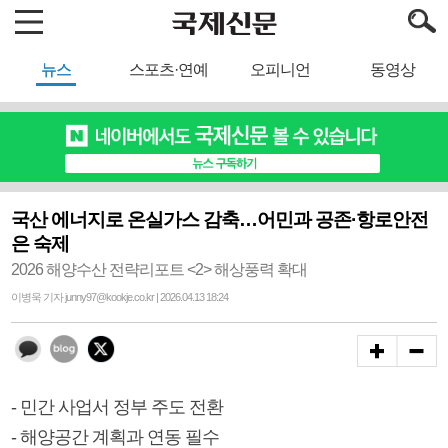
뉴스
스포츠·연예
오피니언
동영상
국산 에너지로 온실가스 감축…어민과 공존·항로안전
은 숙제
2026 해양수산 전략리포트 <2> 해상풍력 확대
이병욱 기자 junny97@kookje.co.kr | 2026.04.13 18:24
- 민간 사업서 정부 주도 전환
- 해양공간 계획과 연동 필수