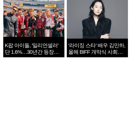
K팝 아이돌, '밀리언셀러'
‘라이징 스타’ 배우 김민하,
단 1.6%…30년간 등장
올해 BIFF 개막식 사회자
1182개팀 전수조사
확정