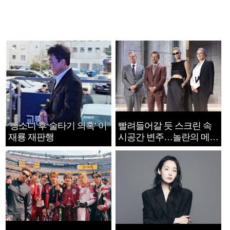
‘뺑소니 후 술타기 의혹’ 이
빨려들어갈 듯 스크린 속
재룡 재판행
시공간 변주…놀란의 메시
지는 ‘전쟁 속죄’