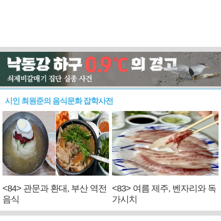
시인 최원준의 음식문화 잡학사전
<84> 관문과 환대, 부산 역전
<83> 여름 제주, 벤자리와 독
음식
가시치