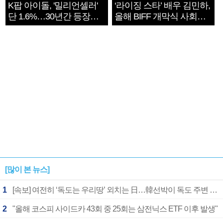
K팝 아이돌, '밀리언셀러'
‘라이징 스타’ 배우 김민하,
단 1.6%…30년간 등장
올해 BIFF 개막식 사회자
1182개팀 전수조사
확정
[많이 본 뉴스]
1
[속보] 여전히 ‘독도는 우리땅’ 외치는 日…韓선박이 독도 주변 해양조사 활동하자 반발
2
"올해 코스피 사이드카 43회 중 25회는 삼전닉스 ETF 이후 발생"