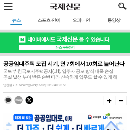
뉴스
스포츠·연예
오피니언
동영상
공공임대주택 모집 시기, 연 7회에서 10회로 늘어난다
국토부·한국토지주택공사(LH), 입주자 공모 방식 대폭 손질
공실 발생 부여 받은 순번 따라 신속하게 입주도 할 수 있게 해
염창현 기자 haorem@kookje.co.kr | 2026.04.08 11:53