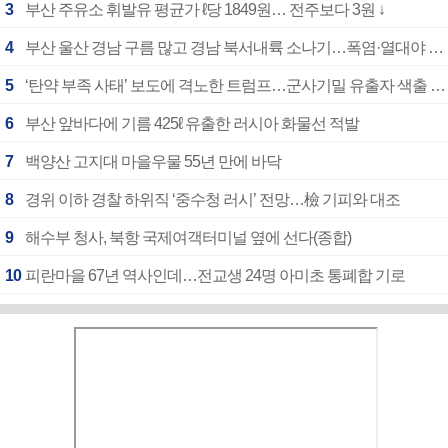
3
부산 주유소 휘발유 평균가 ℓ당 1849원… 전주보다 3원 ↓
4
부산 울산 경남 구름 많고 경남 북서내륙 소나기…폭염·열대야 계속
5
‘탄약 부족 사태’ 보도에 격노한 트럼프…군사기밀 유출자 색출 지시
6
부산 앞바다에 기름 425ℓ 유출한 러시아 화물선 적발
7
백양산 고지대 마을우물 55년 만에 바닥
8
경위 이하 경찰 하위직 ‘중수청 러시’ 전망…檢 기피와 대조
9
해수부 청사, 북항 국제여객터미널 옆에 선다(종합)
10
피란마을 67년 역사인데…전교생 24명 아미초 통폐합 기로