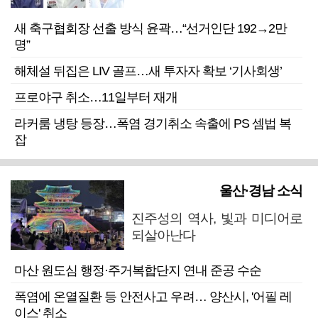
새 축구협회장 선출 방식 윤곽…“선거인단 192→2만
명”
해체설 뒤집은 LIV 골프…새 투자자 확보 ‘기사회생’
프로야구 취소…11일부터 재개
라커룸 냉탕 등장…폭염 경기취소 속출에 PS 셈법 복
잡
울산·경남 소식
진주성의 역사, 빛과 미디어로
되살아난다
마산 원도심 행정·주거복합단지 연내 준공 수순
폭염에 온열질환 등 안전사고 우려… 양산시, '어필 레
이스' 취소