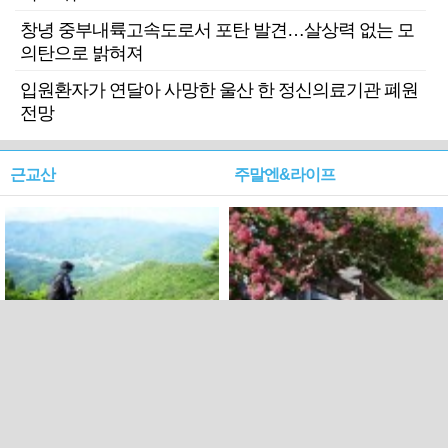
창녕 중부내륙고속도로서 포탄 발견…살상력 없는 모
의탄으로 밝혀져
입원환자가 연달아 사망한 울산 한 정신의료기관 폐원
전망
근교산
주말엔&라이프
근교산&그너머…상주·문경
폭염보다 더 뜨거워라…100
청화산~시루봉
일을 붉게 불태울 ‘선비정신’
피었네