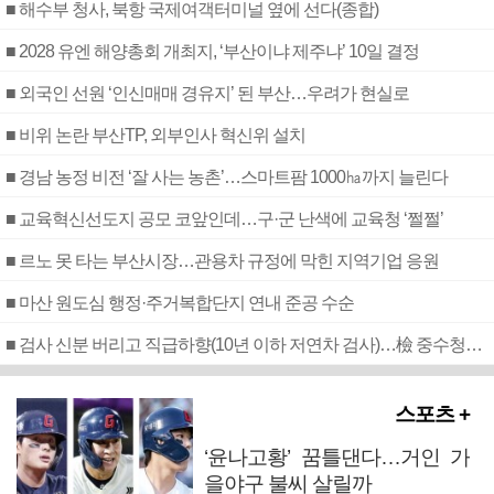
■ 해수부 청사, 북항 국제여객터미널 옆에 선다(종합)
■ 2028 유엔 해양총회 개최지, ‘부산이냐 제주냐’ 10일 결정
■ 외국인 선원 ‘인신매매 경유지’ 된 부산…우려가 현실로
■ 비위 논란 부산TP, 외부인사 혁신위 설치
■ 경남 농정 비전 ‘잘 사는 농촌’…스마트팜 1000㏊까지 늘린다
■ 교육혁신선도지 공모 코앞인데…구·군 난색에 교육청 ‘쩔쩔’
■ 르노 못 타는 부산시장…관용차 규정에 막힌 지역기업 응원
■ 마산 원도심 행정·주거복합단지 연내 준공 수순
■ 검사 신분 버리고 직급하향(10년 이하 저연차 검사)…檢 중수청행 기피
스포츠 +
‘윤나고황’ 꿈틀댄다…거인 가
을야구 불씨 살릴까