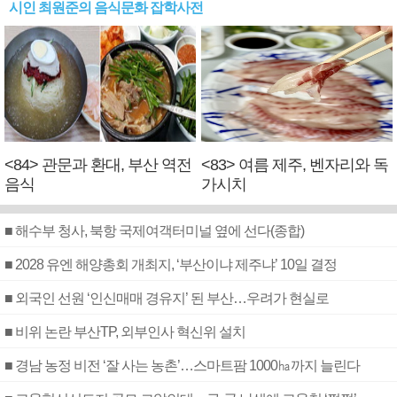
시인 최원준의 음식문화 잡학사전
<84> 관문과 환대, 부산 역전
<83> 여름 제주, 벤자리와 독
음식
가시치
■ 해수부 청사, 북항 국제여객터미널 옆에 선다(종합)
■ 2028 유엔 해양총회 개최지, ‘부산이냐 제주냐’ 10일 결정
■ 외국인 선원 ‘인신매매 경유지’ 된 부산…우려가 현실로
■ 비위 논란 부산TP, 외부인사 혁신위 설치
■ 경남 농정 비전 ‘잘 사는 농촌’…스마트팜 1000㏊까지 늘린다