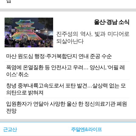
잡
울산·경남 소식
진주성의 역사, 빛과 미디어로
되살아난다
마산 원도심 행정·주거복합단지 연내 준공 수순
폭염에 온열질환 등 안전사고 우려… 양산시, '어필 레
이스' 취소
창녕 중부내륙고속도로서 포탄 발견…살상력 없는 모
의탄으로 밝혀져
입원환자가 연달아 사망한 울산 한 정신의료기관 폐원
전망
근교산
주말엔&라이프