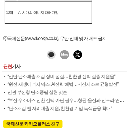
10회
AI 시대의 에너지 패러다임
ⓒ국제신문(www.kookje.co.kr), 무단 전재 및 재배포 금지
관련
기사
“산단 탄소배출 저감 장비 절실…친환경 선박 실증 지원을”
“원전·재생에너지 믹스, AI전력 해법…지산지소로 균형발전”
민관 부산항 탄소중립 실현 맞손
“부산 수소버스 전환 선택 아닌 필수…창원·울산과 인프라 연계로 시너지”
“탄소저감 땐 저리대출 지원, 친환경 기업 녹색금융 확대”
국제신문 카카오플러스 친구