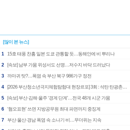
[많이 본 뉴스]
1
15호 태풍 찬홈 일본 도쿄 관통할 듯…동해안에 비 뿌리나
2
[속보] 남부 가뭄 위성서도 선명…저수지 바닥 드러났다
3
까마귀 탓?…폭염 속 부산 북구 986가구 정전
4
[2026 부산청소년극지체험탐험대 현장르포] 3회 : 석탄 탄광촌에서 북극 연구의 중심지로
5
[속보] 부산·김해·울주 ‘경계 단계’…전국 48개 시군 가뭄
6
‘혐오표현’ 쓰면 지방공무원 최대 파면까지 중징계
7
부산·울산·경남 폭염 속 소나기·비…무더위는 지속