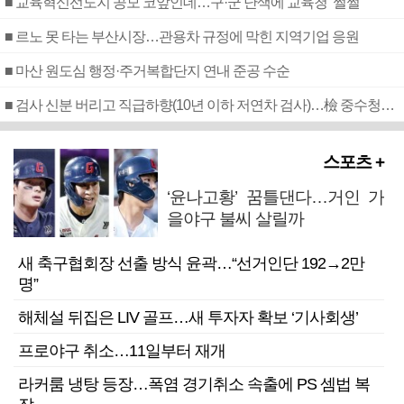
■ 교육혁신선도지 공모 코앞인데…구·군 난색에 교육청 ‘쩔쩔’
■ 르노 못 타는 부산시장…관용차 규정에 막힌 지역기업 응원
■ 마산 원도심 행정·주거복합단지 연내 준공 수순
■ 검사 신분 버리고 직급하향(10년 이하 저연차 검사)…檢 중수청행 기피
스포츠 +
‘윤나고황’ 꿈틀댄다…거인 가
을야구 불씨 살릴까
새 축구협회장 선출 방식 윤곽…“선거인단 192→2만
명”
해체설 뒤집은 LIV 골프…새 투자자 확보 ‘기사회생’
프로야구 취소…11일부터 재개
라커룸 냉탕 등장…폭염 경기취소 속출에 PS 셈법 복