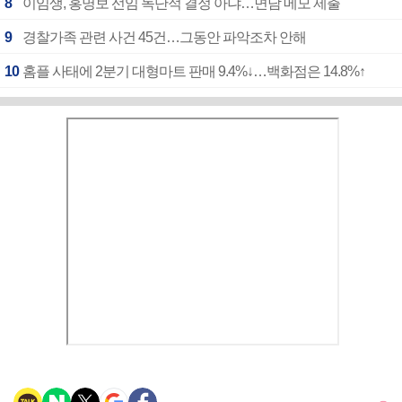
8
이임생, 홍명보 선임 독단적 결정 아냐…면담 메모 제출
9
경찰가족 관련 사건 45건…그동안 파악조차 안해
10
홈플 사태에 2분기 대형마트 판매 9.4%↓…백화점은 14.8%↑