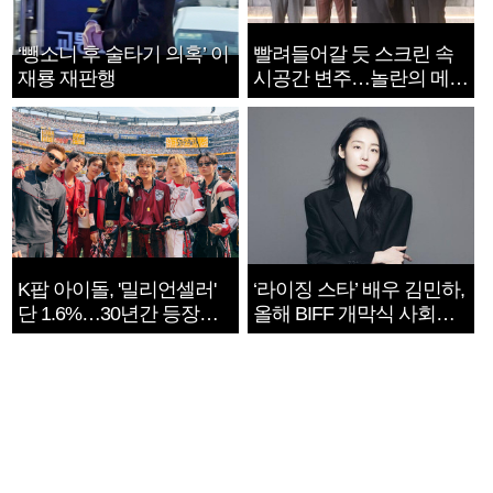
‘뺑소니 후 술타기 의혹’ 이
빨려들어갈 듯 스크린 속
재룡 재판행
시공간 변주…놀란의 메시
지는 ‘전쟁 속죄’
K팝 아이돌, '밀리언셀러'
‘라이징 스타’ 배우 김민하,
단 1.6%…30년간 등장
올해 BIFF 개막식 사회자
1182개팀 전수조사
확정