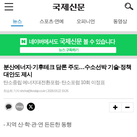
뉴스
스포츠·연예
오피니언
동영상
분산에너지·기후테크 담론 주도…수소선박 기술·정책
대안도 제시
탄소중립 에너지대전환포럼- 탄소포럼 10회 이정표
최승희 기자 shchoi@kookje.co.kr | 2026.03.22 19:26
- 지역 산·학·관·연 든든한 동행