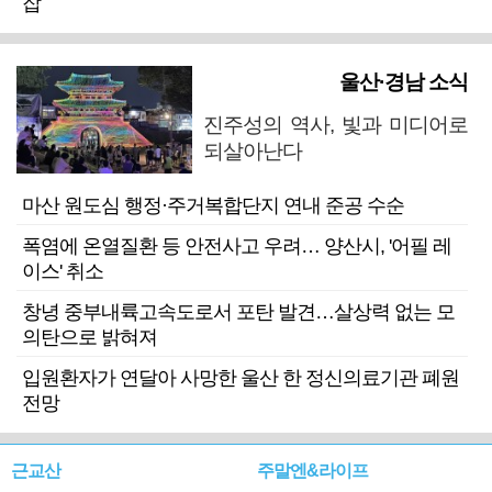
잡
울산·경남 소식
진주성의 역사, 빛과 미디어로
되살아난다
마산 원도심 행정·주거복합단지 연내 준공 수순
폭염에 온열질환 등 안전사고 우려… 양산시, '어필 레
이스' 취소
창녕 중부내륙고속도로서 포탄 발견…살상력 없는 모
의탄으로 밝혀져
입원환자가 연달아 사망한 울산 한 정신의료기관 폐원
전망
근교산
주말엔&라이프