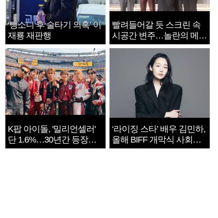
‘뺑소니 후 술타기 의혹’ 이
빨려들어갈 듯 스크린 속
재룡 재판행
시공간 변주…놀란의 메시
지는 ‘전쟁 속죄’
K팝 아이돌, '밀리언셀러'
‘라이징 스타’ 배우 김민하,
단 1.6%…30년간 등장
올해 BIFF 개막식 사회자
1182개팀 전수조사
확정