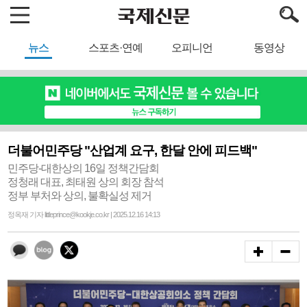
뉴스
스포츠·연예
오피니언
동영상
더불어민주당 "산업계 요구, 한달 안에 피드백"
민주당-대한상의 16일 정책간담회
정청래 대표, 최태원 상의 회장 참석
정부 부처와 상의, 불확실성 제거
정옥재 기자 littleprince@kookje.co.kr | 2025.12.16 14:13