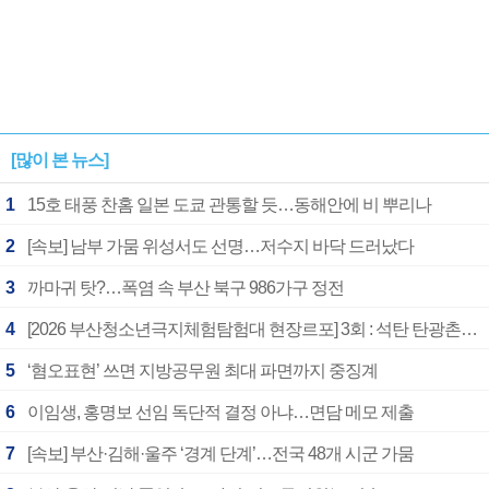
[많이 본 뉴스]
1
15호 태풍 찬홈 일본 도쿄 관통할 듯…동해안에 비 뿌리나
2
[속보] 남부 가뭄 위성서도 선명…저수지 바닥 드러났다
3
까마귀 탓?…폭염 속 부산 북구 986가구 정전
4
[2026 부산청소년극지체험탐험대 현장르포] 3회 : 석탄 탄광촌에서 북극 연구의 중심지로
5
‘혐오표현’ 쓰면 지방공무원 최대 파면까지 중징계
6
이임생, 홍명보 선임 독단적 결정 아냐…면담 메모 제출
7
[속보] 부산·김해·울주 ‘경계 단계’…전국 48개 시군 가뭄