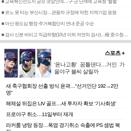
■ 교육혁신선도지 공모 코앞인데…구·군 난색에 교육청 ‘쩔쩔’
■ 르노 못 타는 부산시장…관용차 규정에 막힌 지역기업 응원
■ 마산 원도심 행정·주거복합단지 연내 준공 수순
■ 검사 신분 버리고 직급하향(10년 이하 저연차 검사)…檢 중수청행 기피
스포츠 +
‘윤나고황’ 꿈틀댄다…거인 가
을야구 불씨 살릴까
새 축구협회장 선출 방식 윤곽…“선거인단 192→2만
명”
해체설 뒤집은 LIV 골프…새 투자자 확보 ‘기사회생’
프로야구 취소…11일부터 재개
라커룸 냉탕 등장…폭염 경기취소 속출에 PS 셈법 복