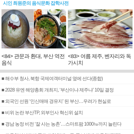
시인 최원준의 음식문화 잡학사전
<84> 관문과 환대, 부산 역전
<83> 여름 제주, 벤자리와 독
음식
가시치
■ 해수부 청사, 북항 국제여객터미널 옆에 선다(종합)
■ 2028 유엔 해양총회 개최지, ‘부산이냐 제주냐’ 10일 결정
■ 외국인 선원 ‘인신매매 경유지’ 된 부산…우려가 현실로
■ 비위 논란 부산TP, 외부인사 혁신위 설치
■ 경남 농정 비전 ‘잘 사는 농촌’…스마트팜 1000㏊까지 늘린다