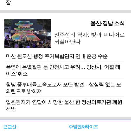
잡
울산·경남 소식
진주성의 역사, 빛과 미디어로
되살아난다
마산 원도심 행정·주거복합단지 연내 준공 수순
폭염에 온열질환 등 안전사고 우려… 양산시, '어필 레
이스' 취소
창녕 중부내륙고속도로서 포탄 발견…살상력 없는 모
의탄으로 밝혀져
입원환자가 연달아 사망한 울산 한 정신의료기관 폐원
전망
근교산
주말엔&라이프