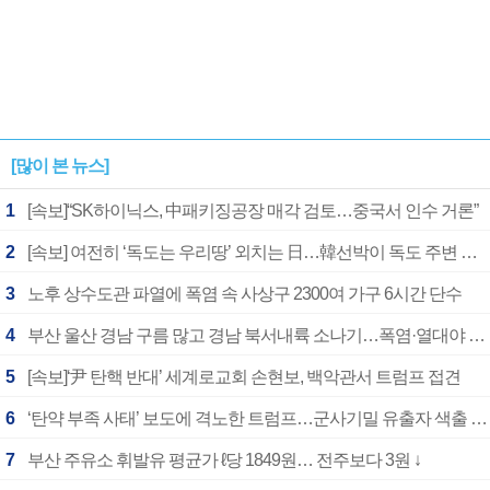
[많이 본 뉴스]
1
[속보]“SK하이닉스, 中패키징공장 매각 검토…중국서 인수 거론”
2
[속보] 여전히 ‘독도는 우리땅’ 외치는 日…韓선박이 독도 주변 해양조사 활동하자 반발
3
노후 상수도관 파열에 폭염 속 사상구 2300여 가구 6시간 단수
4
부산 울산 경남 구름 많고 경남 북서내륙 소나기…폭염·열대야 계속
5
[속보]‘尹 탄핵 반대’ 세계로교회 손현보, 백악관서 트럼프 접견
6
‘탄약 부족 사태’ 보도에 격노한 트럼프…군사기밀 유출자 색출 지시
7
부산 주유소 휘발유 평균가 ℓ당 1849원… 전주보다 3원 ↓