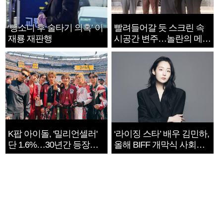
‘뺑소니 후 술타기 의혹’ 이
빨려들어갈 듯 스크린 속
재룡 재판행
시공간 변주…놀란의 메시
지는 ‘전쟁 속죄’
K팝 아이돌, '밀리언셀러'
‘라이징 스타’ 배우 김민하,
단 1.6%…30년간 등장
올해 BIFF 개막식 사회자
1182개팀 전수조사
확정