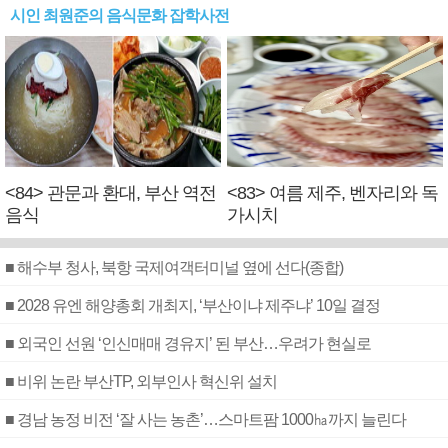
시인 최원준의 음식문화 잡학사전
<84> 관문과 환대, 부산 역전
<83> 여름 제주, 벤자리와 독
음식
가시치
■ 해수부 청사, 북항 국제여객터미널 옆에 선다(종합)
■ 2028 유엔 해양총회 개최지, ‘부산이냐 제주냐’ 10일 결정
■ 외국인 선원 ‘인신매매 경유지’ 된 부산…우려가 현실로
■ 비위 논란 부산TP, 외부인사 혁신위 설치
■ 경남 농정 비전 ‘잘 사는 농촌’…스마트팜 1000㏊까지 늘린다