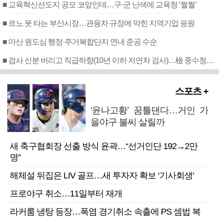
■ 교육혁신선도지 공모 코앞인데…구·군 난색에 교육청 ‘쩔쩔’
■ 르노 못 타는 부산시장…관용차 규정에 막힌 지역기업 응원
■ 마산 원도심 행정·주거복합단지 연내 준공 수순
■ 검사 신분 버리고 직급하향(10년 이하 저연차 검사)…檢 중수청행 기피
스포츠 +
‘윤나고황’ 꿈틀댄다…거인 가
을야구 불씨 살릴까
새 축구협회장 선출 방식 윤곽…“선거인단 192→2만
명”
해체설 뒤집은 LIV 골프…새 투자자 확보 ‘기사회생’
프로야구 취소…11일부터 재개
라커룸 냉탕 등장…폭염 경기취소 속출에 PS 셈법 복