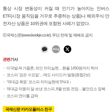
통상 시장 변동성이 커질 때 인기가 높아지는 인버스
ETF(시장 움직임을 거꾸로 추종하는 상품)나 해외주식·안
전자산 상품은 10위권에 포함된 사례가 없었다.
ⓒ국제신문(www.kookje.co.kr), 무단 전재 및 재배포 금지
관련
기사
미국발 AI 거품론, 외인 차익실현…환율 1450원까지 찍어
코스피 ‘검은 수요일’…매도 사이드카 발동(종합2보)
‘역대급 폭등’ 코스피 차익실현에 5%대 ↓
역대급 악몽의 달 보낸 코스피, 8월 반등 전망…불안요소 잠복
코스피 연이틀 급락
국제신문 카카오플러스 친구