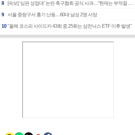
8
[속보] ‘심판 성접대’ 논란 축구협회 공식 사과…“현재는 부적절 행위 없어”
9
서울 중랑구서 흉기 난동…60대 남성 2명 사망
10
"올해 코스피 사이드카 43회 중 25회는 삼전닉스 ETF 이후 발생"