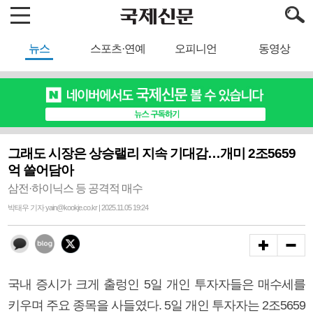
뉴스
스포츠·연예
오피니언
동영상
그래도 시장은 상승랠리 지속 기대감…개미 2조5659
억 쓸어담아
삼전·하이닉스 등 공격적 매수
박태우 기자 yain@kookje.co.kr | 2025.11.05 19:24
국내 증시가 크게 출렁인 5일 개인 투자자들은 매수세를
키우며 주요 종목을 사들였다. 5일 개인 투자자는 2조5659