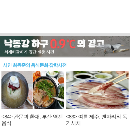
시인 최원준의 음식문화 잡학사전
<84> 관문과 환대, 부산 역전
<83> 여름 제주, 벤자리와 독
음식
가시치