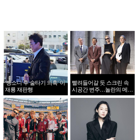
‘뺑소니 후 술타기 의혹’ 이
빨려들어갈 듯 스크린 속
재룡 재판행
시공간 변주…놀란의 메시
지는 ‘전쟁 속죄’