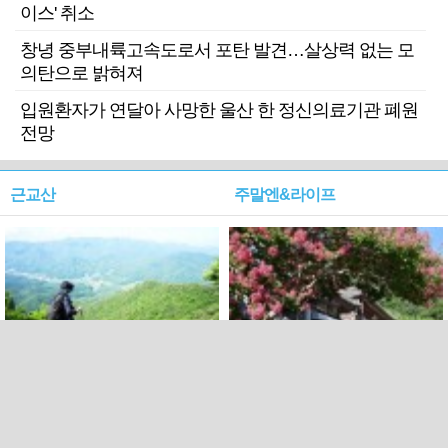
이스' 취소
창녕 중부내륙고속도로서 포탄 발견…살상력 없는 모
의탄으로 밝혀져
입원환자가 연달아 사망한 울산 한 정신의료기관 폐원
전망
근교산
주말엔&라이프
근교산&그너머…상주·문경
폭염보다 더 뜨거워라…100
청화산~시루봉
일을 붉게 불태울 ‘선비정신’
피었네