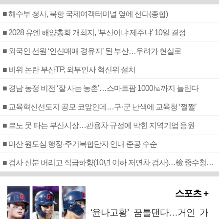
■ 해수부 청사, 북항 국제여객터미널 옆에 선다(종합)
■ 2028 유엔 해양총회 개최지, ‘부산이냐 제주냐’ 10일 결정
■ 외국인 선원 ‘인신매매 경유지’ 된 부산…우려가 현실로
■ 비위 논란 부산TP, 외부인사 혁신위 설치
■ 경남 농정 비전 ‘잘 사는 농촌’…스마트팜 1000㏊까지 늘린다
■ 교육혁신선도지 공모 코앞인데…구·군 난색에 교육청 ‘쩔쩔’
■ 르노 못 타는 부산시장…관용차 규정에 막힌 지역기업 응원
■ 마산 원도심 행정·주거복합단지 연내 준공 수순
■ 검사 신분 버리고 직급하향(10년 이하 저연차 검사)…檢 중수청행 기피
스포츠 +
‘윤나고황’ 꿈틀댄다…거인 가