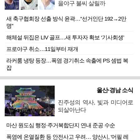
을야구 불씨 살릴까
새 축구협회장 선출 방식 윤곽…“선거인단 192→2만
명”
해체설 뒤집은 LIV 골프…새 투자자 확보 ‘기사회생’
프로야구 취소…11일부터 재개
라커룸 냉탕 등장…폭염 경기취소 속출에 PS 셈법 복
잡
울산·경남 소식
진주성의 역사, 빛과 미디어로
되살아난다
마산 원도심 행정·주거복합단지 연내 준공 수순
폭염에 온열질환 등 안전사고 우려… 양산시, '어필 레