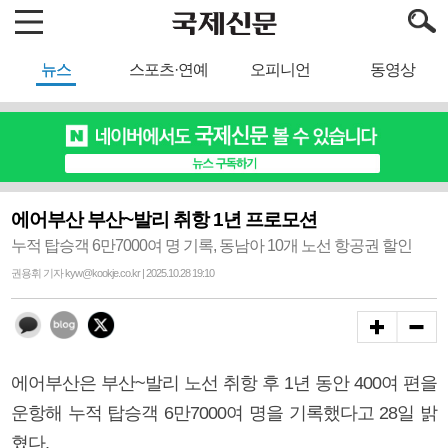
뉴스
스포츠·연예
오피니언
동영상
에어부산 부산~발리 취항 1년 프로모션
누적 탑승객 6만7000여 명 기록, 동남아 10개 노선 항공권 할인
권용휘 기자 kyw@kookje.co.kr | 2025.10.28 19:10
에어부산은 부산~발리 노선 취항 후 1년 동안 400여 편을
운항해 누적 탑승객 6만7000여 명을 기록했다고 28일 밝
혔다.