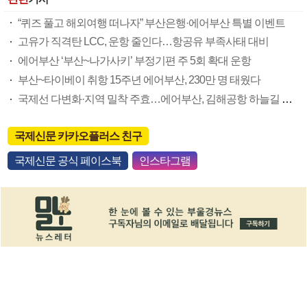
“퀴즈 풀고 해외여행 떠나자” 부산은행·에어부산 특별 이벤트
고유가 직격탄 LCC, 운항 줄인다…항공유 부족사태 대비
에어부산 ‘부산~나가사키’ 부정기편 주 5회 확대 운항
부산~타이베이 취항 15주년 에어부산, 230만 명 태웠다
국제선 다변화·지역 밀착 주효…에어부산, 김해공항 하늘길 선두
국제신문 카카오플러스 친구
국제신문 공식 페이스북
인스타그램