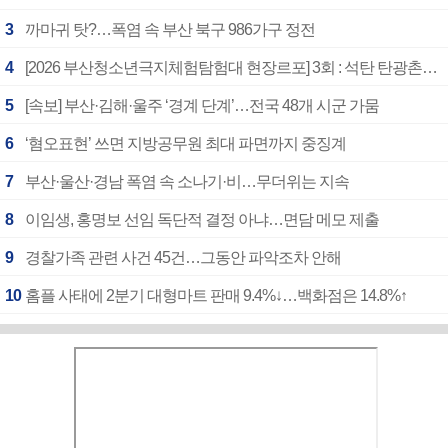
3
까마귀 탓?…폭염 속 부산 북구 986가구 정전
4
[2026 부산청소년극지체험탐험대 현장르포] 3회 : 석탄 탄광촌에서 북극 연구의 중심지로
5
[속보] 부산·김해·울주 ‘경계 단계’…전국 48개 시군 가뭄
6
‘혐오표현’ 쓰면 지방공무원 최대 파면까지 중징계
7
부산·울산·경남 폭염 속 소나기·비…무더위는 지속
8
이임생, 홍명보 선임 독단적 결정 아냐…면담 메모 제출
9
경찰가족 관련 사건 45건…그동안 파악조차 안해
10
홈플 사태에 2분기 대형마트 판매 9.4%↓…백화점은 14.8%↑