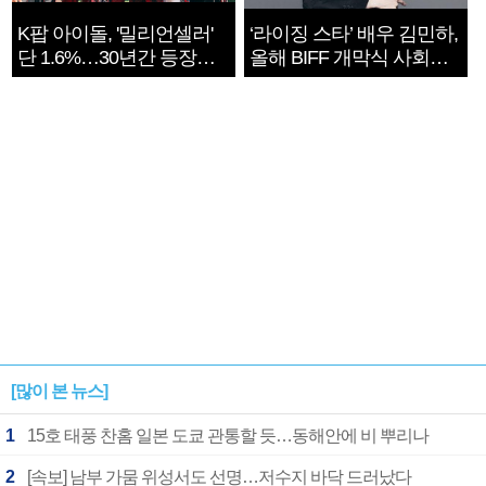
K팝 아이돌, '밀리언셀러'
‘라이징 스타’ 배우 김민하,
단 1.6%…30년간 등장
올해 BIFF 개막식 사회자
1182개팀 전수조사
확정
[많이 본 뉴스]
1
15호 태풍 찬홈 일본 도쿄 관통할 듯…동해안에 비 뿌리나
2
[속보] 남부 가뭄 위성서도 선명…저수지 바닥 드러났다