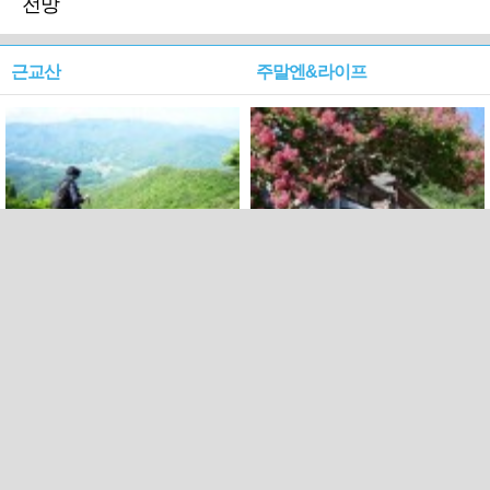
전망
근교산
주말엔&라이프
근교산&그너머…상주·문경
폭염보다 더 뜨거워라…100
청화산~시루봉
일을 붉게 불태울 ‘선비정신’
피었네
PC버전
엑스
페이스북
Copyright ⓒ 2015 All rights reserved by 국제신문