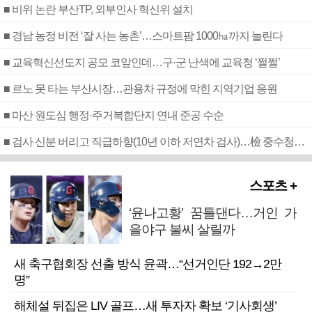
■ 비위 논란 부산TP, 외부인사 혁신위 설치
■ 경남 농정 비전 ‘잘 사는 농촌’…스마트팜 1000㏊까지 늘린다
■ 교육혁신선도지 공모 코앞인데…구·군 난색에 교육청 ‘쩔쩔’
■ 르노 못 타는 부산시장…관용차 규정에 막힌 지역기업 응원
■ 마산 원도심 행정·주거복합단지 연내 준공 수순
■ 검사 신분 버리고 직급하향(10년 이하 저연차 검사)…檢 중수청행 기피
스포츠 +
‘윤나고황’ 꿈틀댄다…거인 가
을야구 불씨 살릴까
새 축구협회장 선출 방식 윤곽…“선거인단 192→2만
명”
해체설 뒤집은 LIV 골프…새 투자자 확보 ‘기사회생’