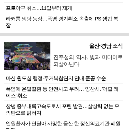
프로야구 취소…11일부터 재개
라커룸 냉탕 등장…폭염 경기취소 속출에 PS 셈법 복
잡
울산·경남 소식
진주성의 역사, 빛과 미디어로
되살아난다
마산 원도심 행정·주거복합단지 연내 준공 수순
폭염에 온열질환 등 안전사고 우려… 양산시, '어필 레
이스' 취소
창녕 중부내륙고속도로서 포탄 발견…살상력 없는 모
의탄으로 밝혀져
입원환자가 연달아 사망한 울산 한 정신의료기관 폐원