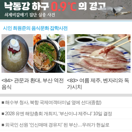
시인 최원준의 음식문화 잡학사전
<84> 관문과 환대, 부산 역전
<83> 여름 제주, 벤자리와 독
음식
가시치
■ 해수부 청사, 북항 국제여객터미널 옆에 선다(종합)
■ 2028 유엔 해양총회 개최지, ‘부산이냐 제주냐’ 10일 결정
■ 외국인 선원 ‘인신매매 경유지’ 된 부산…우려가 현실로