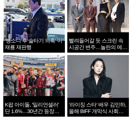
‘뺑소니 후 술타기 의혹’ 이
빨려들어갈 듯 스크린 속
재룡 재판행
시공간 변주…놀란의 메시
지는 ‘전쟁 속죄’
K팝 아이돌, '밀리언셀러'
‘라이징 스타’ 배우 김민하,
단 1.6%…30년간 등장
올해 BIFF 개막식 사회자
1182개팀 전수조사
확정