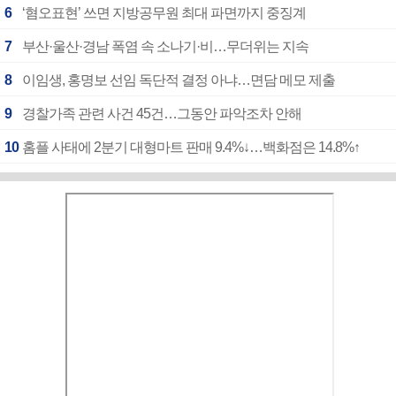
6
‘혐오표현’ 쓰면 지방공무원 최대 파면까지 중징계
7
부산·울산·경남 폭염 속 소나기·비…무더위는 지속
8
이임생, 홍명보 선임 독단적 결정 아냐…면담 메모 제출
9
경찰가족 관련 사건 45건…그동안 파악조차 안해
10
홈플 사태에 2분기 대형마트 판매 9.4%↓…백화점은 14.8%↑