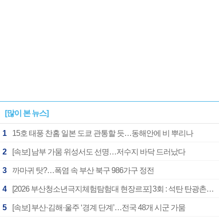
[많이 본 뉴스]
1
15호 태풍 찬홈 일본 도쿄 관통할 듯…동해안에 비 뿌리나
2
[속보] 남부 가뭄 위성서도 선명…저수지 바닥 드러났다
3
까마귀 탓?…폭염 속 부산 북구 986가구 정전
4
[2026 부산청소년극지체험탐험대 현장르포] 3회 : 석탄 탄광촌에서 북극 연구의 중심지로
5
[속보] 부산·김해·울주 ‘경계 단계’…전국 48개 시군 가뭄