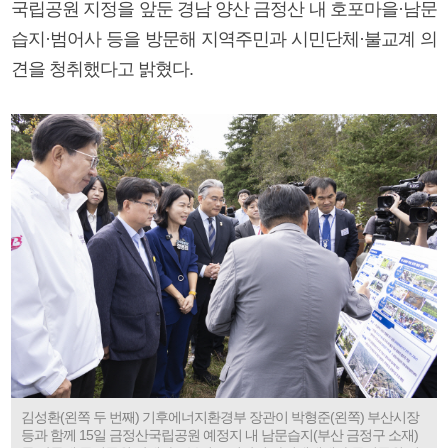
국립공원 지정을 앞둔 경남 양산 금정산 내 호포마을·남문
습지·범어사 등을 방문해 지역주민과 시민단체·불교계 의
견을 청취했다고 밝혔다.
김성환(왼쪽 두 번째) 기후에너지환경부 장관이 박형준(왼쪽) 부산시장
등과 함께 15일 금정산국립공원 예정지 내 남문습지(부산 금정구 소재)