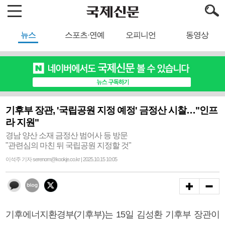
뉴스
스포츠·연예
오피니언
동영상
기후부 장관, '국립공원 지정 예정' 금정산 시찰…"인프
라 지원"
경남 양산 소재 금정산 범어사 등 방문
"관련심의 마친 뒤 국립공원 지정할 것"
이석주 기자 serenom@kookje.co.kr | 2025.10.15 10:05
기후에너지환경부(기후부)는 15일 김성환 기후부 장관이