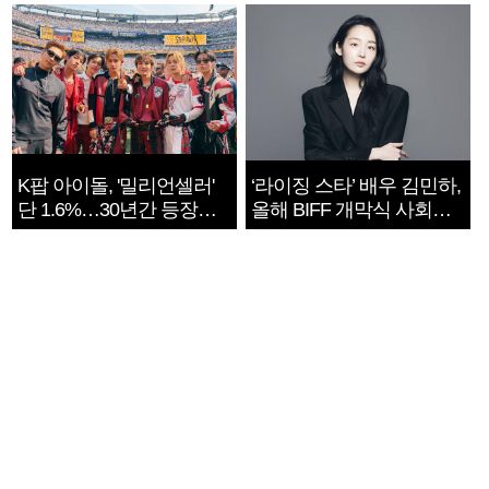
지는 ‘전쟁 속죄’
K팝 아이돌, '밀리언셀러'
‘라이징 스타’ 배우 김민하,
단 1.6%…30년간 등장
올해 BIFF 개막식 사회자
1182개팀 전수조사
확정