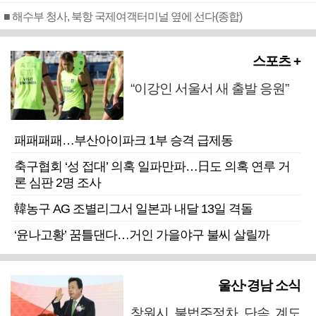
■ 해수부 청사, 북항 국제여객터미널 옆에 선다(종합)
스포츠 +
“이강인 서울서 새 출발 응원”
패패패패…부산아이파크 1부 승격 급제동
축구협회 ‘성 접대’ 의혹 일파만파…日도 의혹 연루 거
론 심판 2명 조사
韓농구 AG 조별리그서 일본과 내달 13일 격돌
‘윤나고황’ 꿈틀댄다…거인 가을야구 불씨 살릴까
울산·경남 소식
창원시 불법주정차 단속 계도