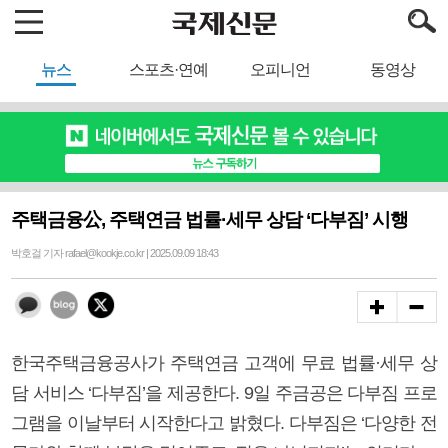
뉴스
스포츠·연예
오피니언
동영상
주택금융公, 주택연금 법률·세무 상담 ‘다부짐’ 시행
박호걸 기자 rafael@kookje.co.kr | 2025.09.09 18:43
한국주택금융공사가 주택연금 고객에 무료 법률·세무 상
담 서비스 ‘다부짐’을 제공한다. 9일 주금공은 다부짐 프로
그램을 이날부터 시작한다고 밝혔다. 다부짐은 ‘다양한 전