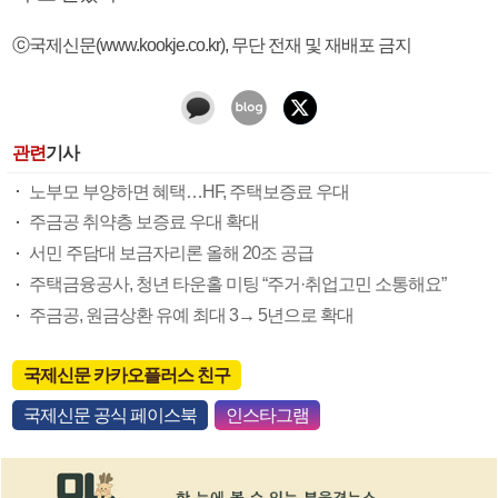
ⓒ국제신문(www.kookje.co.kr), 무단 전재 및 재배포 금지
관련
기사
노부모 부양하면 혜택…HF, 주택보증료 우대
주금공 취약층 보증료 우대 확대
서민 주담대 보금자리론 올해 20조 공급
주택금융공사, 청년 타운홀 미팅 “주거·취업고민 소통해요”
주금공, 원금상환 유예 최대 3→ 5년으로 확대
국제신문 카카오플러스 친구
국제신문 공식 페이스북
인스타그램