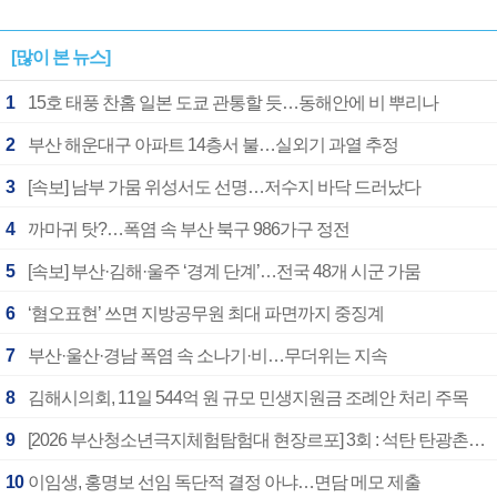
[많이 본 뉴스]
1
15호 태풍 찬홈 일본 도쿄 관통할 듯…동해안에 비 뿌리나
2
부산 해운대구 아파트 14층서 불…실외기 과열 추정
3
[속보] 남부 가뭄 위성서도 선명…저수지 바닥 드러났다
4
까마귀 탓?…폭염 속 부산 북구 986가구 정전
5
[속보] 부산·김해·울주 ‘경계 단계’…전국 48개 시군 가뭄
6
‘혐오표현’ 쓰면 지방공무원 최대 파면까지 중징계
7
부산·울산·경남 폭염 속 소나기·비…무더위는 지속
8
김해시의회, 11일 544억 원 규모 민생지원금 조례안 처리 주목
9
[2026 부산청소년극지체험탐험대 현장르포] 3회 : 석탄 탄광촌에서 북극 연구의 중심지로
10
이임생, 홍명보 선임 독단적 결정 아냐…면담 메모 제출