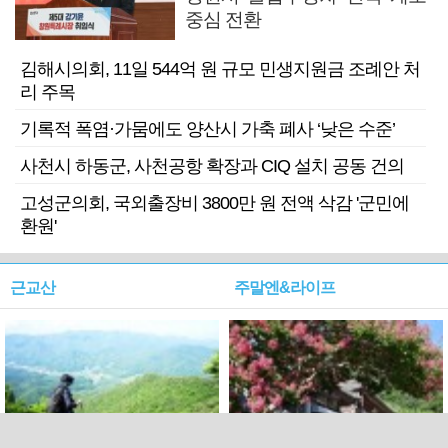
중심 전환
김해시의회, 11일 544억 원 규모 민생지원금 조례안 처
리 주목
기록적 폭염·가뭄에도 양산시 가축 폐사 ‘낮은 수준’
사천시 하동군, 사천공항 확장과 CIQ 설치 공동 건의
고성군의회, 국외출장비 3800만 원 전액 삭감 '군민에
환원'
근교산
주말엔&라이프