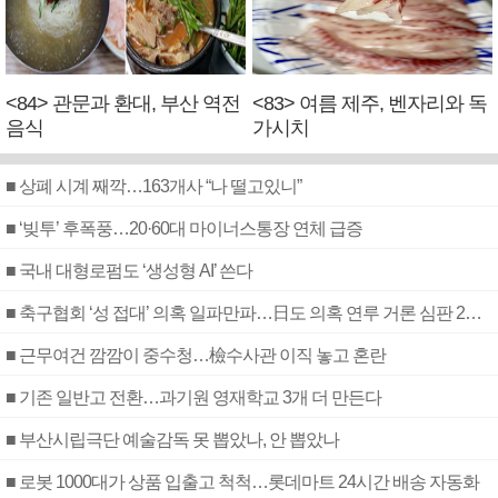
<84> 관문과 환대, 부산 역전
<83> 여름 제주, 벤자리와 독
음식
가시치
■ 상폐 시계 째깍…163개사 “나 떨고있니”
■ ‘빚투’ 후폭풍…20·60대 마이너스통장 연체 급증
■ 국내 대형로펌도 ‘생성형 AI’ 쓴다
■ 축구협회 ‘성 접대’ 의혹 일파만파…日도 의혹 연루 거론 심판 2명 조사
■ 근무여건 깜깜이 중수청…檢수사관 이직 놓고 혼란
■ 기존 일반고 전환…과기원 영재학교 3개 더 만든다
■ 부산시립극단 예술감독 못 뽑았나, 안 뽑았나
■ 로봇 1000대가 상품 입출고 척척…롯데마트 24시간 배송 자동화