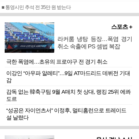
■ 통영시민 추석 전 35만 원 받는다
스포츠 +
라커룸 냉탕 등장…폭염 경기
취소 속출에 PS 셈법 복잡
극한 폭염에…초유의 프로야구 전 경기 취소
이강인 “아우파 알레티”…9일 AT마드리드 데뷔전 기대
감
감독 없는 韓축구팀 9월 A매치 첫 상대, 랭킹 25위 에콰
도르
“성공은 자이언츠서” 이정후, 멀티홈런으로 트레이드
설 날렸다