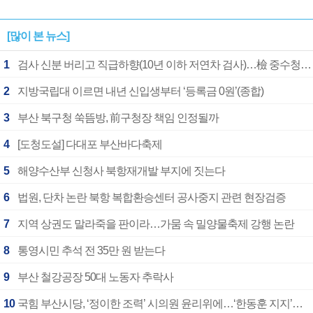
[많이 본 뉴스]
1
검사 신분 버리고 직급하향(10년 이하 저연차 검사)…檢 중수청행 기피
2
지방국립대 이르면 내년 신입생부터 ‘등록금 0원’(종합)
3
부산 북구청 쑥뜸방, 前구청장 책임 인정될까
4
[도청도설] 다대포 부산바다축제
5
해양수산부 신청사 북항재개발 부지에 짓는다
6
법원, 단차 논란 북항 복합환승센터 공사중지 관련 현장검증
7
지역 상권도 말라죽을 판이라…가뭄 속 밀양물축제 강행 논란
8
통영시민 추석 전 35만 원 받는다
9
부산 철강공장 50대 노동자 추락사
10
국힘 부산시당, ‘정이한 조력’ 시의원 윤리위에…‘한동훈 지지’도 신고접수