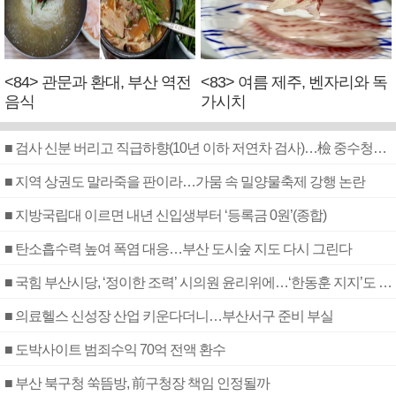
<84> 관문과 환대, 부산 역전
<83> 여름 제주, 벤자리와 독
음식
가시치
■ 검사 신분 버리고 직급하향(10년 이하 저연차 검사)…檢 중수청행 기피
■ 지역 상권도 말라죽을 판이라…가뭄 속 밀양물축제 강행 논란
■ 지방국립대 이르면 내년 신입생부터 ‘등록금 0원’(종합)
■ 탄소흡수력 높여 폭염 대응…부산 도시숲 지도 다시 그린다
■ 국힘 부산시당, ‘정이한 조력’ 시의원 윤리위에…‘한동훈 지지’도 신고접수
■ 의료헬스 신성장 산업 키운다더니…부산서구 준비 부실
■ 도박사이트 범죄수익 70억 전액 환수
■ 부산 북구청 쑥뜸방, 前구청장 책임 인정될까