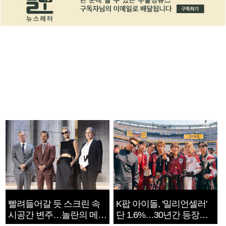
빨려들어갈 듯 스크린 속
K팝 아이돌, '밀리언셀러'
시공간 변주…놀란의 메시
단 1.6%…30년간 등장