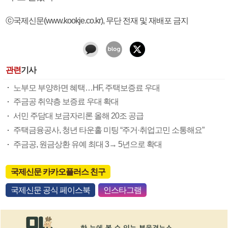
ⓒ국제신문(www.kookje.co.kr), 무단 전재 및 재배포 금지
관련
기사
노부모 부양하면 혜택…HF, 주택보증료 우대
주금공 취약층 보증료 우대 확대
서민 주담대 보금자리론 올해 20조 공급
주택금융공사, 청년 타운홀 미팅 “주거·취업고민 소통해요”
주금공, 원금상환 유예 최대 3→ 5년으로 확대
국제신문 카카오플러스 친구
국제신문 공식 페이스북
인스타그램