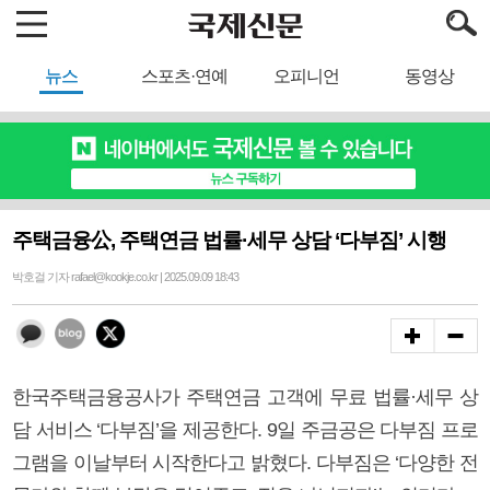
뉴스
스포츠·연예
오피니언
동영상
주택금융公, 주택연금 법률·세무 상담 ‘다부짐’ 시행
박호걸 기자 rafael@kookje.co.kr | 2025.09.09 18:43
한국주택금융공사가 주택연금 고객에 무료 법률·세무 상
담 서비스 ‘다부짐’을 제공한다. 9일 주금공은 다부짐 프로
그램을 이날부터 시작한다고 밝혔다. 다부짐은 ‘다양한 전