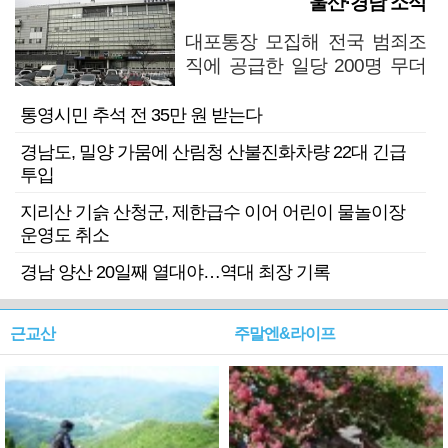
울산·경남 소식
대포통장 모집해 전국 범죄조
직에 공급한 일당 200명 무더
기 검거
통영시민 추석 전 35만 원 받는다
경남도, 밀양 가뭄에 산림청 산불진화차량 22대 긴급
투입
지리산 기슭 산청군, 제한급수 이어 어린이 물놀이장
운영도 취소
경남 양산 20일째 열대야…역대 최장 기록
근교산
주말엔&라이프