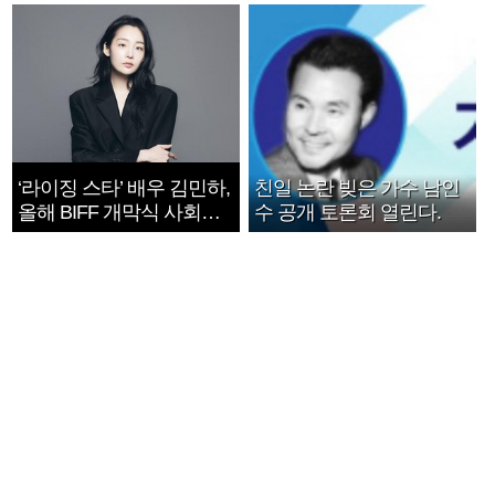
지는 ‘전쟁 속죄’
1182개팀 전수조사
‘라이징 스타’ 배우 김민하,
친일 논란 빚은 가수 남인
올해 BIFF 개막식 사회자
수 공개 토론회 열린다.
확정