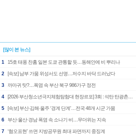
[많이 본 뉴스]
1
15호 태풍 찬홈 일본 도쿄 관통할 듯…동해안에 비 뿌리나
2
[속보] 남부 가뭄 위성서도 선명…저수지 바닥 드러났다
3
까마귀 탓?…폭염 속 부산 북구 986가구 정전
4
[2026 부산청소년극지체험탐험대 현장르포] 3회 : 석탄 탄광촌에서 북극 연구의 중심지로
5
[속보] 부산·김해·울주 ‘경계 단계’…전국 48개 시군 가뭄
6
부산·울산·경남 폭염 속 소나기·비…무더위는 지속
7
‘혐오표현’ 쓰면 지방공무원 최대 파면까지 중징계