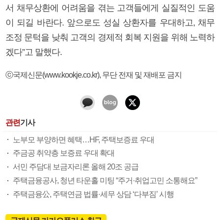
서 채무상환에 어려움을 겪는 고객들에게 실질적인 도움
이 되길 바란다. 앞으로도 성실 상환자를 우대하고, 채무
조정 문턱을 낮춰 고객의 경제적 회복 지원을 위해 노력하
겠다”고 말했다.
ⓒ국제신문(www.kookje.co.kr), 무단 전재 및 재배포 금지
관련
기사
노부모 부양하면 혜택…HF, 주택보증료 우대
주금공 취약층 보증료 우대 확대
서민 주담대 보금자리론 올해 20조 공급
주택금융공사, 청년 타운홀 미팅 “주거·취업고민 소통해요”
주택금융公, 주택연금 법률·세무 상담 ‘다부짐’ 시행