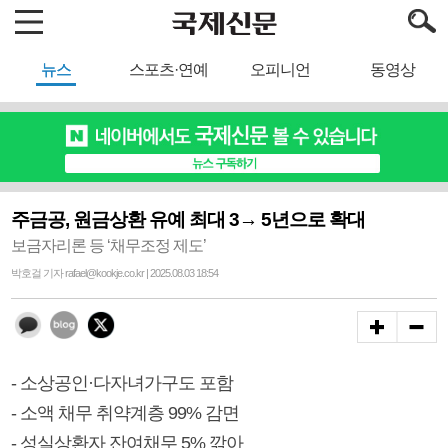
뉴스
스포츠·연예
오피니언
동영상
주금공, 원금상환 유예 최대 3→ 5년으로 확대
보금자리론 등 ‘채무조정 제도’
박호걸 기자 rafael@kookje.co.kr | 2025.08.03 18:54
- 소상공인·다자녀가구도 포함
- 소액 채무 취약계층 99% 감면
- 성실상환자 잔여채무 5% 깎아