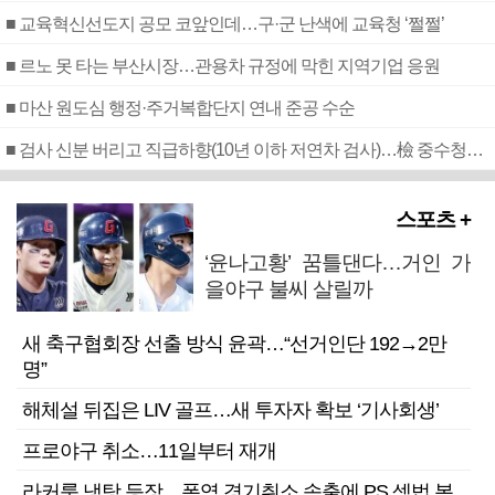
■ 교육혁신선도지 공모 코앞인데…구·군 난색에 교육청 ‘쩔쩔’
■ 르노 못 타는 부산시장…관용차 규정에 막힌 지역기업 응원
■ 마산 원도심 행정·주거복합단지 연내 준공 수순
■ 검사 신분 버리고 직급하향(10년 이하 저연차 검사)…檢 중수청행 기피
스포츠 +
‘윤나고황’ 꿈틀댄다…거인 가
을야구 불씨 살릴까
새 축구협회장 선출 방식 윤곽…“선거인단 192→2만
명”
해체설 뒤집은 LIV 골프…새 투자자 확보 ‘기사회생’
프로야구 취소…11일부터 재개
라커룸 냉탕 등장…폭염 경기취소 속출에 PS 셈법 복