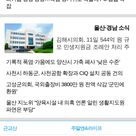
잡
울산·경남 소식
김해시의회, 11일 544억 원 규
모 민생지원금 조례안 처리 주
목
기록적 폭염·가뭄에도 양산시 가축 폐사 ‘낮은 수준’
사천시 하동군, 사천공항 확장과 CIQ 설치 공동 건의
고성군의회, 국외출장비 3800만 원 전액 삭감 '군민에
환원'
울산 지노위 "양육시설 내 의혹 언론 알린 생활지도원
파면은 부당"
근교산
주말엔&라이프