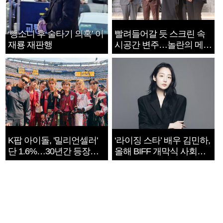
‘뺑소니 후 술타기 의혹’ 이
빨려들어갈 듯 스크린 속
재룡 재판행
시공간 변주…놀란의 메시
지는 ‘전쟁 속죄’
K팝 아이돌, '밀리언셀러'
‘라이징 스타’ 배우 김민하,
단 1.6%…30년간 등장
올해 BIFF 개막식 사회자
1182개팀 전수조사
확정