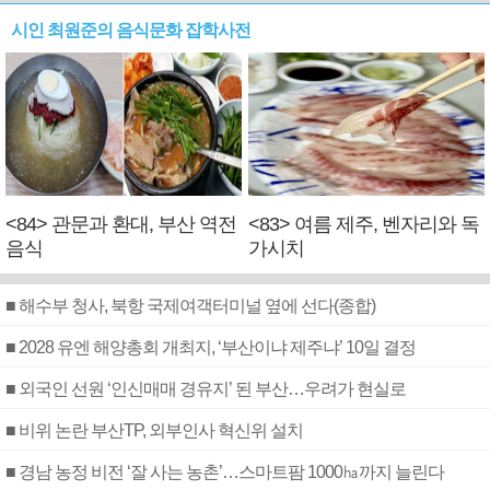
시인 최원준의 음식문화 잡학사전
<84> 관문과 환대, 부산 역전
<83> 여름 제주, 벤자리와 독
음식
가시치
■ 해수부 청사, 북항 국제여객터미널 옆에 선다(종합)
■ 2028 유엔 해양총회 개최지, ‘부산이냐 제주냐’ 10일 결정
■ 외국인 선원 ‘인신매매 경유지’ 된 부산…우려가 현실로
■ 비위 논란 부산TP, 외부인사 혁신위 설치
■ 경남 농정 비전 ‘잘 사는 농촌’…스마트팜 1000㏊까지 늘린다