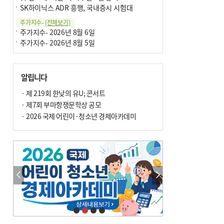
SK하이닉스 ADR 흥행, 국내증시 시험대
주가지수-
[전체보기]
주가지수- 2026년 8월 6일
주가지수- 2026년 8월 5일
알립니다
· 제 219회 한낮의 유U; 콘서트
· 제7회 부마항쟁문학상 공모
· 2026 국제 어린이·청소년 경제아카데미