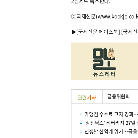
2심제로 축소한다.
ⓒ국제신문(www.kookje.co.
▶
[국제신문 페이스북]
[국제신
금융위원회
관련
기사
가맹점 수수료 고지 강화…
‘삼전닉스’ 레버리지 27일
전쟁발 산업계 위기…금융권