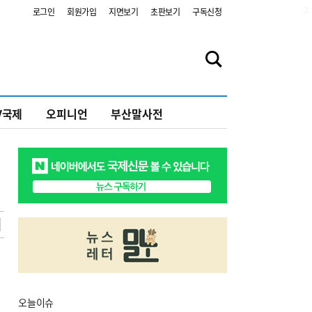
2
로그인
회원가입
지면보기
초판보기
구독신청
V국제
오피니언
부산말사전
오늘
이슈