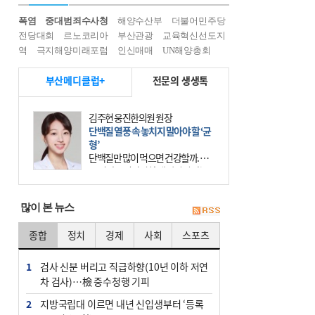
폭염
중대범죄수사청
해양수산부
더불어민주당
전당대회
르노코리아
부산관광
교육혁신선도지
역
극지해양미래포럼
인신매매
UN해양총회
부산메디클럽+
전문의 생생톡
김주현 웅진한의원 원장
단백질 열풍 속 놓치지 말아야 할 ‘균
형’
단백질만 많이 먹으면 건강할까. 요
즘 건강을 이야기할 때 빠지지 않는
키워드가 단백질이다. 헬스장을 다니
는 젊은 층부터 기초체력을 챙기려는
많이 본 뉴스
중·장년층까지 모두 “
종합
정치
경제
사회
스포츠
1
검사 신분 버리고 직급하향(10년 이하 저연
차 검사)…檢 중수청행 기피
2
지방국립대 이르면 내년 신입생부터 ‘등록