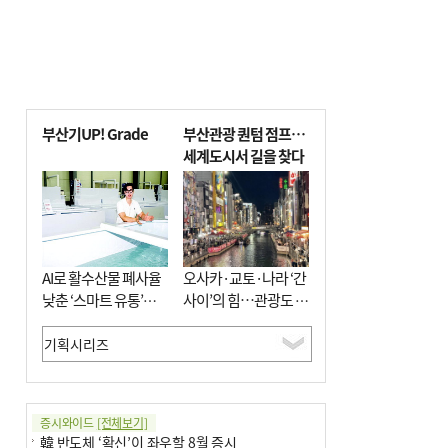
부산기UP! Grade
부산관광 퀀텀 점프…
세계도시서 길을 찾다
AI로 활수산물 폐사율
오사카·교토·나라 ‘간
낮춘 ‘스마트 유통’…
사이’의 힘…관광도 뭉
사막·산악지대 수출
쳐야 흥한다
도전
증시와이드
[전체보기]
韓 반도체 ‘확신’이 좌우할 8월 증시