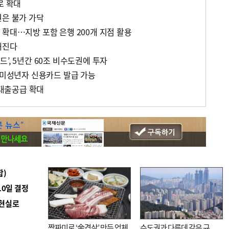
로 확대
권은 불가 가닥
 확대…지방 포함 은행 200개 지점 활용
해진다
’, 5년간 60조 비수도권에 투자
다…미성년자 신용카드 발급 가능
대출공급 확대
합)
10일 결정
 현실로
짬짜미로 ‘金겹살’ 만든 업체
수도권과 다른데 같은 규