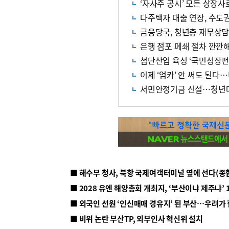
‘자사주 공시’ 모든 상장사
다주택자 대출 연장, 수도
금융당국, 청년층 재무상담
은행 점포 폐쇄 절차 깐깐
첨단산업 육성 ‘국민성장펀드
이제 ‘엄카’ 안 써도 된
서민안정기금 신설…청년
■ 해수부 청사, 북항 국제여객터미널 옆에 선다(종
■ 2028 유엔 해양총회 개최지, ‘부산이냐 제주냐’ 
■ 외국인 선원 ‘인신매매 경유지’ 된 부산…우려가
■ 비위 논란 부산TP, 외부인사 혁신위 설치