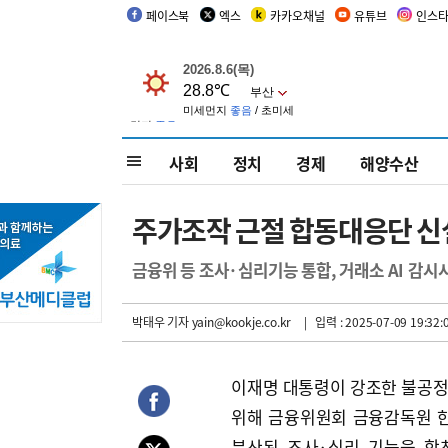
페이스북
엑스
카카오채널
유튜브
인스
사회
정치
경제
해양수산
주가조작 근절 합동대응단 신
금융위 등 조사·심리기능 통합, 거래소 AI 감
박태우 기자
yain@kookje.co.kr
| 입력 : 2025-07-09 19:32:
이재명 대통령이 강조한 불공
위해 금융위원회 금융감독원 
분산된 조사·심리 기능을 합