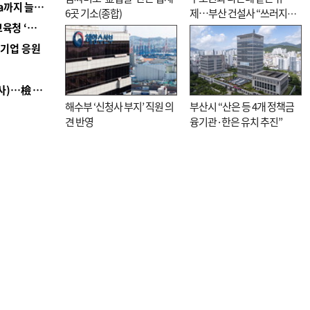
■ 경남 농정 비전 ‘잘 사는 농촌’…스마트팜 1000㏊까지 늘린다
6곳 기소(종합)
제…부산 건설사 “쓰러지기
■ 교육혁신선도지 공모 코앞인데…구·군 난색에 교육청 ‘쩔쩔’
직전”
역기업 응원
■ 검사 신분 버리고 직급하향(10년 이하 저연차 검사)…檢 중수청행 기피
해수부 ‘신청사 부지’ 직원 의
부산시 “산은 등 4개 정책금
견 반영
융기관·한은 유치 추진”