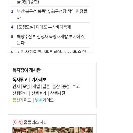
금 0원’(종합)
3
부산 북구청 쑥뜸방, 前구청장 책임 인정될
까
4
[도청도설] 다대포 부산바다축제
5
해양수산부 신청사 북항재개발 부지에 짓
는다
6
지역 상권도 말라죽을 판이라…가뭄 속 밀
양물축제 강행 논란
7
법원, 단차 논란 북항 복합환승센터 공사중
독자참여 게시판
지 관련 현장검증
독자투고
|
기사제보
8
통영시민 추석 전 35만 원 받는다
인사
|
모임
|
개업
|
결혼
|
출산
|
동정
|
부고
9
산행안내
부산 철강공장 50대 노동자 추락사
|
산행후기
|
산행사진
등산
가이드
|
낚시
가이드
10
국힘 부산시당, ‘정이한 조력’ 시의원 윤리
위에…‘한동훈 지지’도 신고접수
[이슈]
홈플러스 사태