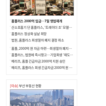
홈플러스 2000억 입금…7일 영업재개
산소호흡기 단 홈플러스, ‘트레이더 조’ 모델로 살아날까
홈플러스 정상화 실낱 희망
법원, 홈플러스 회생절차 폐지 결정 취소
홈플, 2000억 원 자금 마련…회생절차 폐지에 즉시항고(종합)
홈플러스, 법원에 즉시항고…기업회생 ‘재도전’
메리츠, 홈플 긴급자금 2000억 지원 승인
메리츠, 홈플러스 회생 긴급자금 2000억 원 지원 승인
[이슈]
부산 부동산 현황