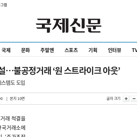
타그램
국제
문화
주말엔
스포츠
기획
인터뷰
T
설…불공정거래 ‘원 스트라이크 아웃’
시시스템도 도입
00
| 본지 10면
글자 크기
정거래 척결을
한국거래소에
친 ‘주가조작