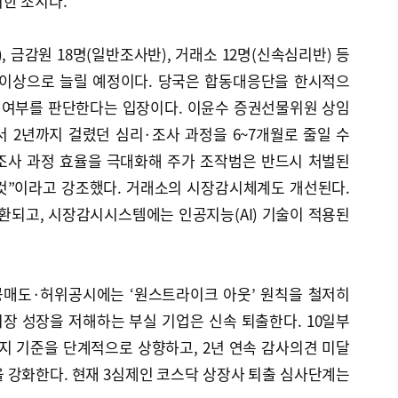
한 조치다.
 금감원 18명(일반조사반), 거래소 12명(신속심리반) 등
명 이상으로 늘릴 예정이다. 당국은 합동대응단을 한시적으
화 여부를 판단한다는 입장이다. 이윤수 증권선물위원 상임
 2년까지 걸렸던 심리·조사 과정을 6~7개월로 줄일 수
조사 과정 효율을 극대화해 주가 조작범은 반드시 처벌된
것”이라고 강조했다. 거래소의 시장감시체계도 개선된다.
되고, 시장감시시스템에는 인공지능(AI) 기술이 적용된
매도·허위공시에는 ‘원스트라이크 아웃’ 원칙을 철저히
장 성장을 저해하는 부실 기업은 신속 퇴출한다. 10일부
지 기준을 단계적으로 상향하고, 2년 연속 감사의견 미달
 강화한다. 현재 3심제인 코스닥 상장사 퇴출 심사단계는