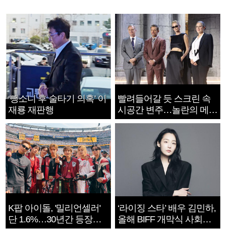
‘뺑소니 후 술타기 의혹’ 이
빨려들어갈 듯 스크린 속
재룡 재판행
시공간 변주…놀란의 메시
지는 ‘전쟁 속죄’
K팝 아이돌, '밀리언셀러'
‘라이징 스타’ 배우 김민하,
단 1.6%…30년간 등장
올해 BIFF 개막식 사회자