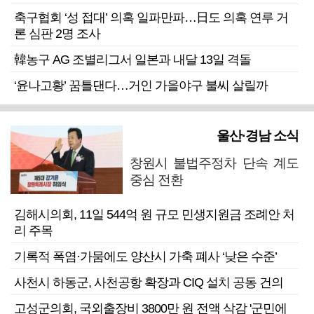
축구협회 ‘성 접대’ 의혹 일파만파…日도 의혹 연루 거
론 심판 2명 조사
韓농구 AG 조별리그서 일본과 내달 13일 격돌
‘윤나고황’ 꿈틀댄다…거인 가을야구 불씨 살릴까
울산·경남 소식
창원시 불법주정차 단속 계도
중심 전환
김해시의회, 11일 544억 원 규모 민생지원금 조례안 처
리 주목
기록적 폭염·가뭄에도 양산시 가축 폐사 ‘낮은 수준’
사천시 하동군, 사천공항 확장과 CIQ 설치 공동 건의
고성군의회, 국외출장비 3800만 원 전액 삭감 '군민에