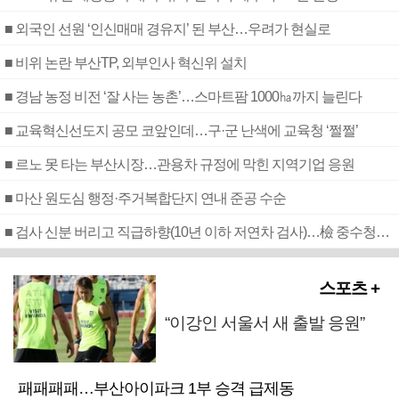
■ 외국인 선원 ‘인신매매 경유지’ 된 부산…우려가 현실로
■ 비위 논란 부산TP, 외부인사 혁신위 설치
■ 경남 농정 비전 ‘잘 사는 농촌’…스마트팜 1000㏊까지 늘린다
■ 교육혁신선도지 공모 코앞인데…구·군 난색에 교육청 ‘쩔쩔’
■ 르노 못 타는 부산시장…관용차 규정에 막힌 지역기업 응원
■ 마산 원도심 행정·주거복합단지 연내 준공 수순
■ 검사 신분 버리고 직급하향(10년 이하 저연차 검사)…檢 중수청행 기피
스포츠 +
“이강인 서울서 새 출발 응원”
패패패패…부산아이파크 1부 승격 급제동