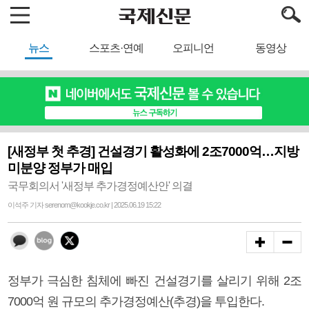
뉴스
스포츠·연예
오피니언
동영상
[새정부 첫 추경] 건설경기 활성화에 2조7000억…지방
미분양 정부가 매입
국무회의서 '새정부 추가경정예산안' 의결
이석주 기자 serenom@kookje.co.kr | 2025.06.19 15:22
정부가 극심한 침체에 빠진 건설경기를 살리기 위해 2조
7000억 원 규모의 추가경정예산(추경)을 투입한다.