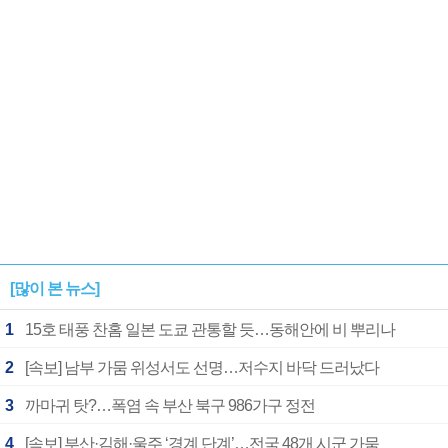
1182개팀 전수조사
확정
[많이 본 뉴스]
1
15호 태풍 찬홈 일본 도쿄 관통할 듯…동해안에 비 뿌리나
2
[속보] 남부 가뭄 위성서도 선명…저수지 바닥 드러났다
3
까마귀 탓?…폭염 속 부산 북구 986가구 정전
4
[속보] 부산·김해·울주 ‘경계 단계’…전국 48개 시군 가뭄