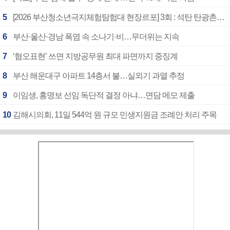
5
[2026 부산청소년극지체험탐험대 현장르포] 3회 : 석탄 탄광촌에서 북극 연구의 중심지로
6
부산·울산·경남 폭염 속 소나기·비…무더위는 지속
7
‘혐오표현’ 쓰면 지방공무원 최대 파면까지 중징계
8
부산 해운대구 아파트 14층서 불…실외기 과열 추정
9
이임생, 홍명보 선임 독단적 결정 아냐…면담 메모 제출
10
김해시의회, 11일 544억 원 규모 민생지원금 조례안 처리 주목