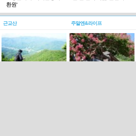
환원'
근교산
주말엔&라이프
근교산&그너머…상주·문경
폭염보다 더 뜨거워라…100
청화산~시루봉
일을 붉게 불태울 ‘선비정신’
피었네
PC버전
엑스
페이스북
Copyright ⓒ 2015 All rights reserved by 국제신문