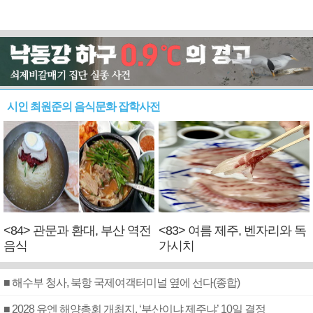
시인 최원준의 음식문화 잡학사전
<84> 관문과 환대, 부산 역전
<83> 여름 제주, 벤자리와 독
음식
가시치
■ 해수부 청사, 북항 국제여객터미널 옆에 선다(종합)
■ 2028 유엔 해양총회 개최지, ‘부산이냐 제주냐’ 10일 결정