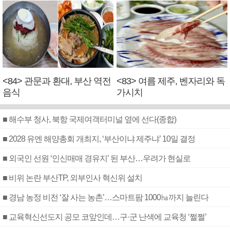
<84> 관문과 환대, 부산 역전
<83> 여름 제주, 벤자리와 독
음식
가시치
■ 해수부 청사, 북항 국제여객터미널 옆에 선다(종합)
■ 2028 유엔 해양총회 개최지, ‘부산이냐 제주냐’ 10일 결정
■ 외국인 선원 ‘인신매매 경유지’ 된 부산…우려가 현실로
■ 비위 논란 부산TP, 외부인사 혁신위 설치
■ 경남 농정 비전 ‘잘 사는 농촌’…스마트팜 1000㏊까지 늘린다
■ 교육혁신선도지 공모 코앞인데…구·군 난색에 교육청 ‘쩔쩔’