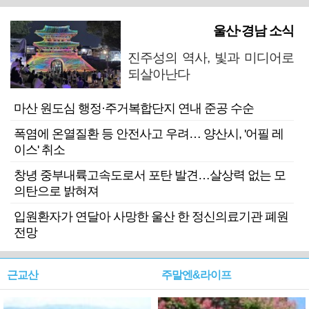
울산·경남 소식
진주성의 역사, 빛과 미디어로
되살아난다
마산 원도심 행정·주거복합단지 연내 준공 수순
폭염에 온열질환 등 안전사고 우려… 양산시, '어필 레
이스' 취소
창녕 중부내륙고속도로서 포탄 발견…살상력 없는 모
의탄으로 밝혀져
입원환자가 연달아 사망한 울산 한 정신의료기관 폐원
전망
근교산
주말엔&라이프