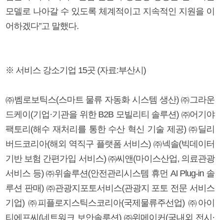
모델로 나아갈 수 있도록 체계적이고 지속적인 지원을 이
어하겠다”고 말했다.
※ 서비스 강소기업 15곳 (자료:부산시)
㈜벰로보틱스(스마트 물류 자동화 시스템 생산) ㈜그라운
드케이(기업·기관을 위한 B2B 모빌리티 솔루션) ㈜어기야
팩토리(해수 재처리를 통한 수산 혁신 기술 제공) ㈜딜리
버드코리아(해외 역직구 플랫폼 서비스) ㈜넥솔(빅데이터
기반 보험 간편가입 서비스) ㈜씨앤(마이스산업, 의료관광
서비스 등) ㈜위솔루션(안전관리시스템 휴먼 AI Plug-in 솔
루션 판매) ㈜관광지포토서비스(관광지 포토 전문 서비스
기업) ㈜피플로지스틱스코리아(국제물류주선업) ㈜아이
티에프씨(네트워크 보안솔루션) ㈜위메이커(국내외 전시·