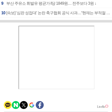
9
부산 주유소 휘발유 평균가 ℓ당 1849원… 전주보다 3원 ↓
10
[속보] ‘심판 성접대’ 논란 축구협회 공식 사과…“현재는 부적절 행위 없어”