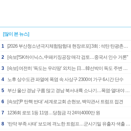
[많이 본 뉴스]
1
[2026 부산청소년극지체험탐험대 현장르포] 3회 : 석탄 탄광촌에서 북극 연구의 중심지로
2
[속보]“SK하이닉스, 中패키징공장 매각 검토…중국서 인수 거론”
3
[속보] 여전히 ‘독도는 우리땅’ 외치는 日…韓선박이 독도 주변 해양조사 활동하자 반발
4
노후 상수도관 파열에 폭염 속 사상구 2300여 가구 6시간 단수
5
부산 울산 경남 구름 많고 경남 북서내륙 소나기…폭염·열대야 계속
6
[속보]‘尹 탄핵 반대’ 세계로교회 손현보, 백악관서 트럼프 접견
7
1236회 로또 1등 11명…당첨금 각 24억4000만 원
8
‘탄약 부족 사태’ 보도에 격노한 트럼프…군사기밀 유출자 색출 지시