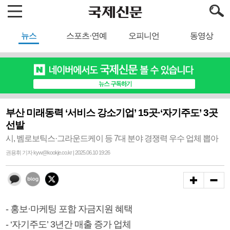
뉴스
스포츠·연예
오피니언
동영상
부산 미래동력 ‘서비스 강소기업’ 15곳·‘자기주도’ 3곳
선발
시, 벰로보틱스·그라운드케이 등 7대 분야 경쟁력 우수 업체 뽑아
권용휘 기자 kyw@kookje.co.kr | 2025.06.10 19:26
- 홍보·마케팅 포함 자금지원 혜택
- ‘자기주도’ 3년간 매출 증가 업체