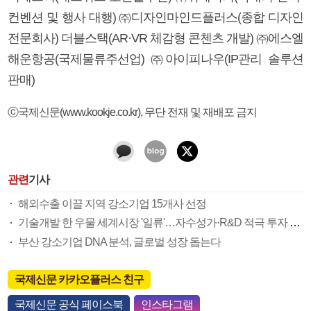
컨벤션 및 행사 대행) ㈜디자인마인드플러스(종합 디자인
전문회사) 더블스택(AR·VR 체감형 콘첸츠 개발) ㈜에스엘
해운항공(국제물류주선업) ㈜아이피나우(IP관리 솔루션
판매)
ⓒ국제신문(www.kookje.co.kr), 무단 전재 및 재배포 금지
관련
기사
해외수출 이끌 지역 강소기업 15개사 선정
기술개발 한 우물 세계시장 '일류'…자수성가·R&D 적극 투자 특징
부산 강소기업 DNA 분석, 글로벌 성장 돕는다
국제신문 카카오플러스 친구
국제신문 공식 페이스북
인스타그램