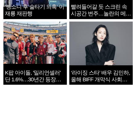
‘뺑소니 후 술타기 의혹’ 이
빨려들어갈 듯 스크린 속
재룡 재판행
시공간 변주…놀란의 메시
지는 ‘전쟁 속죄’
K팝 아이돌, '밀리언셀러'
‘라이징 스타’ 배우 김민하,
단 1.6%…30년간 등장
올해 BIFF 개막식 사회자
1182개팀 전수조사
확정