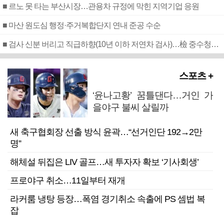
■ 르노 못 타는 부산시장…관용차 규정에 막힌 지역기업 응원
■ 마산 원도심 행정·주거복합단지 연내 준공 수순
■ 검사 신분 버리고 직급하향(10년 이하 저연차 검사)…檢 중수청행 기피
스포츠 +
‘윤나고황’ 꿈틀댄다…거인 가
을야구 불씨 살릴까
새 축구협회장 선출 방식 윤곽…“선거인단 192→2만
명”
해체설 뒤집은 LIV 골프…새 투자자 확보 ‘기사회생’
프로야구 취소…11일부터 재개
라커룸 냉탕 등장…폭염 경기취소 속출에 PS 셈법 복
잡