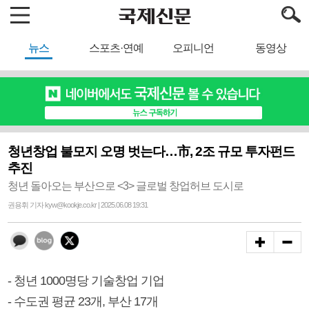
뉴스
스포츠·연예
오피니언
동영상
청년창업 불모지 오명 벗는다…市, 2조 규모 투자펀드
추진
청년 돌아오는 부산으로 <3> 글로벌 창업허브 도시로
권용휘 기자 kyw@kookje.co.kr | 2025.06.08 19:31
- 청년 1000명당 기술창업 기업
- 수도권 평균 23개, 부산 17개