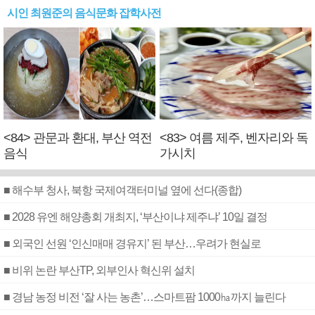
시인 최원준의 음식문화 잡학사전
<84> 관문과 환대, 부산 역전
<83> 여름 제주, 벤자리와 독
음식
가시치
■ 해수부 청사, 북항 국제여객터미널 옆에 선다(종합)
■ 2028 유엔 해양총회 개최지, ‘부산이냐 제주냐’ 10일 결정
■ 외국인 선원 ‘인신매매 경유지’ 된 부산…우려가 현실로
■ 비위 논란 부산TP, 외부인사 혁신위 설치
■ 경남 농정 비전 ‘잘 사는 농촌’…스마트팜 1000㏊까지 늘린다