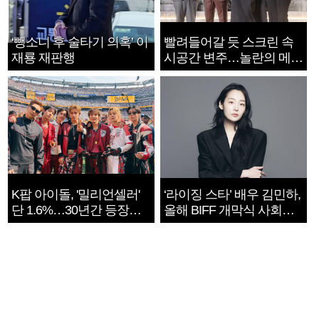
‘뺑소니 후 술타기 의혹’ 이
빨려들어갈 듯 스크린 속
재룡 재판행
시공간 변주…놀란의 메시
지는 ‘전쟁 속죄’
K팝 아이돌, '밀리언셀러'
‘라이징 스타’ 배우 김민하,
단 1.6%…30년간 등장
올해 BIFF 개막식 사회자
1182개팀 전수조사
확정