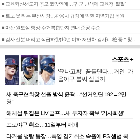
■ 교육혁신선도지 공모 코앞인데…구·군 난색에 교육청 ‘쩔쩔’
■ 르노 못 타는 부산시장…관용차 규정에 막힌 지역기업 응원
■ 마산 원도심 행정·주거복합단지 연내 준공 수순
■ 검사 신분 버리고 직급하향(10년 이하 저연차 검사)…檢 중수청행 기피
스포츠 +
‘윤나고황’ 꿈틀댄다…거인 가
을야구 불씨 살릴까
새 축구협회장 선출 방식 윤곽…“선거인단 192→2만
명”
해체설 뒤집은 LIV 골프…새 투자자 확보 ‘기사회생’
프로야구 취소…11일부터 재개
라커룸 냉탕 등장…폭염 경기취소 속출에 PS 셈법 복