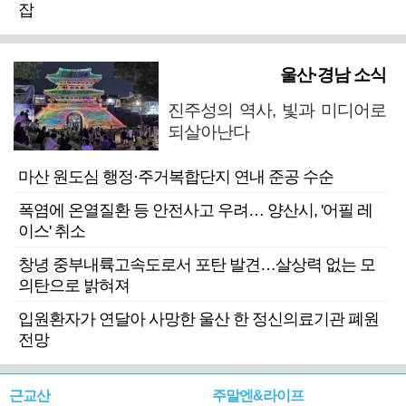
잡
울산·경남 소식
진주성의 역사, 빛과 미디어로
되살아난다
마산 원도심 행정·주거복합단지 연내 준공 수순
폭염에 온열질환 등 안전사고 우려… 양산시, '어필 레
이스' 취소
창녕 중부내륙고속도로서 포탄 발견…살상력 없는 모
의탄으로 밝혀져
입원환자가 연달아 사망한 울산 한 정신의료기관 폐원
전망
근교산
주말엔&라이프