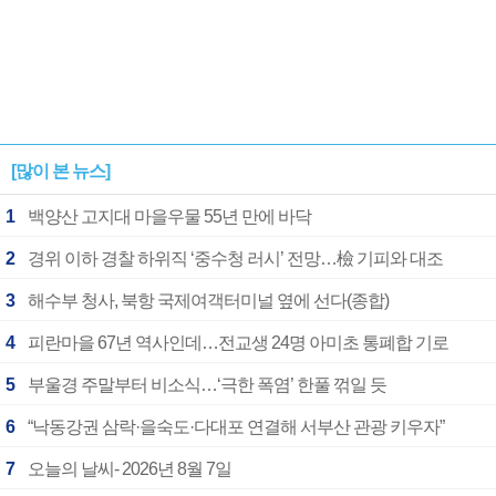
[많이 본 뉴스]
1
백양산 고지대 마을우물 55년 만에 바닥
2
경위 이하 경찰 하위직 ‘중수청 러시’ 전망…檢 기피와 대조
3
해수부 청사, 북항 국제여객터미널 옆에 선다(종합)
4
피란마을 67년 역사인데…전교생 24명 아미초 통폐합 기로
5
부울경 주말부터 비소식…‘극한 폭염’ 한풀 꺾일 듯
6
“낙동강권 삼락·을숙도·다대포 연결해 서부산 관광 키우자”
7
오늘의 날씨- 2026년 8월 7일