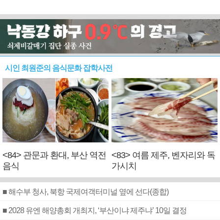
시인 최원준의 음식문화 잡학사전
<84> 관문과 환대, 부산 역전
<83> 여름 제주, 벤자리와 독
음식
가시치
■ 해수부 청사, 북항 국제여객터미널 옆에 선다(종합)
■ 2028 유엔 해양총회 개최지, ‘부산이냐 제주냐’ 10일 결정