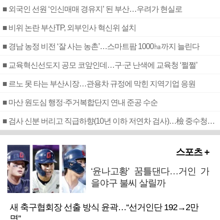
■ 외국인 선원 ‘인신매매 경유지’ 된 부산…우려가 현실로
■ 비위 논란 부산TP, 외부인사 혁신위 설치
■ 경남 농정 비전 ‘잘 사는 농촌’…스마트팜 1000㏊까지 늘린다
■ 교육혁신선도지 공모 코앞인데…구·군 난색에 교육청 ‘쩔쩔’
■ 르노 못 타는 부산시장…관용차 규정에 막힌 지역기업 응원
■ 마산 원도심 행정·주거복합단지 연내 준공 수순
■ 검사 신분 버리고 직급하향(10년 이하 저연차 검사)…檢 중수청행 기피
스포츠 +
‘윤나고황’ 꿈틀댄다…거인 가
을야구 불씨 살릴까
새 축구협회장 선출 방식 윤곽…“선거인단 192→2만
명”