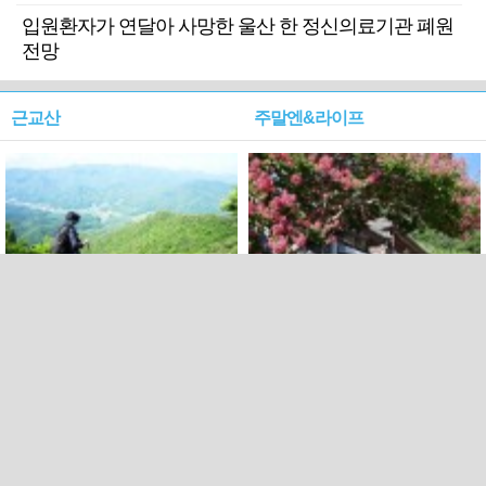
입원환자가 연달아 사망한 울산 한 정신의료기관 폐원
전망
근교산
주말엔&라이프
근교산&그너머…상주·문경
폭염보다 더 뜨거워라…100
청화산~시루봉
일을 붉게 불태울 ‘선비정신’
피었네
PC버전
엑스
페이스북
Copyright ⓒ 2015 All rights reserved by 국제신문