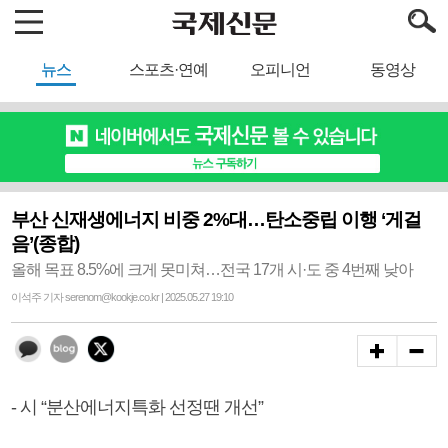
뉴스
스포츠·연예
오피니언
동영상
부산 신재생에너지 비중 2%대…탄소중립 이행 ‘게걸
음’(종합)
올해 목표 8.5%에 크게 못미쳐…전국 17개 시·도 중 4번째 낮아
이석주 기자 serenom@kookje.co.kr | 2025.05.27 19:10
- 시 “분산에너지특화 선정땐 개선”