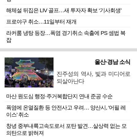
해체설 뒤집은 LIV 골프…새 투자자 확보 ‘기사회생’
프로야구 취소…11일부터 재개
라커룸 냉탕 등장…폭염 경기취소 속출에 PS 셈법 복
잡
울산·경남 소식
진주성의 역사, 빛과 미디어로
되살아난다
마산 원도심 행정·주거복합단지 연내 준공 수순
폭염에 온열질환 등 안전사고 우려… 양산시, '어필 레
이스' 취소
창녕 중부내륙고속도로서 포탄 발견…살상력 없는 모
의탄으로 밝혀져