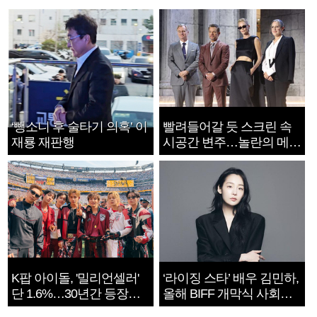
‘뺑소니 후 술타기 의혹’ 이
빨려들어갈 듯 스크린 속
재룡 재판행
시공간 변주…놀란의 메시
지는 ‘전쟁 속죄’
K팝 아이돌, '밀리언셀러'
‘라이징 스타’ 배우 김민하,
단 1.6%…30년간 등장
올해 BIFF 개막식 사회자
1182개팀 전수조사
확정