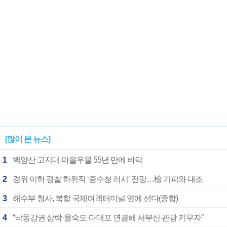
[많이 본 뉴스]
1
백양산 고지대 마을우물 55년 만에 바닥
2
경위 이하 경찰 하위직 ‘중수청 러시’ 전망…檢 기피와 대조
3
해수부 청사, 북항 국제여객터미널 옆에 선다(종합)
4
“낙동강권 삼락·을숙도·다대포 연결해 서부산 관광 키우자”