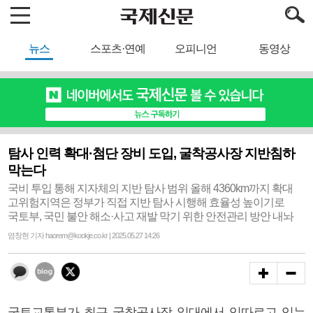
뉴스
스포츠·연예
오피니언
동영상
탐사 인력 확대·첨단 장비 도입, 굴착공사장 지반침하
막는다
국비 투입 통해 지자체의 지반 탐사 범위 올해 4360km까지 확대
고위험지역은 정부가 직접 지반 탐사 시행해 효율성 높이기로
국토부, 국민 불안 해소·사고 재발 막기 위한 안전관리 방안 내놔
염창현 기자 haorem@kookje.co.kr | 2025.05.27 14:26
국토교통부가 최근 굴착공사장 일대에서 잇따르고 있는