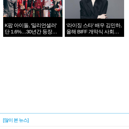
K팝 아이돌, '밀리언셀러'
‘라이징 스타’ 배우 김민하,
단 1.6%…30년간 등장
올해 BIFF 개막식 사회자
1182개팀 전수조사
확정
[많이 본 뉴스]