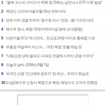
1
"올해 코스피 사이드카 43회 중 25회는 삼전닉스 ETF 이후 발생"
2
백양산 고지대 마을우물 55년 만에 바닥
3
경위 이하 경찰 하위직 ‘중수청 러시’ 전망…檢 기피와 대조
4
해수부 청사, 북항 국제여객터미널 옆에 선다(종합)
5
피란마을 67년 역사인데…전교생 24명 아미초 통폐합 기로
6
부울경 주말부터 비소식…‘극한 폭염’ 한풀 꺾일 듯
7
“낙동강권 삼락·을숙도·다대포 연결해 서부산 관광 키우자”
8
오늘의 날씨- 2026년 8월 7일
9
외국인 선원 ‘인신매매 경유지’ 된 부산…우려가 현실로
10
[사설] 해수부 신청사 북항으로 확정, 해양수도 도약의 전환점