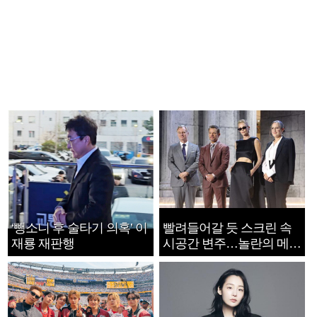
‘뺑소니 후 술타기 의혹’ 이
빨려들어갈 듯 스크린 속
재룡 재판행
시공간 변주…놀란의 메시
지는 ‘전쟁 속죄’