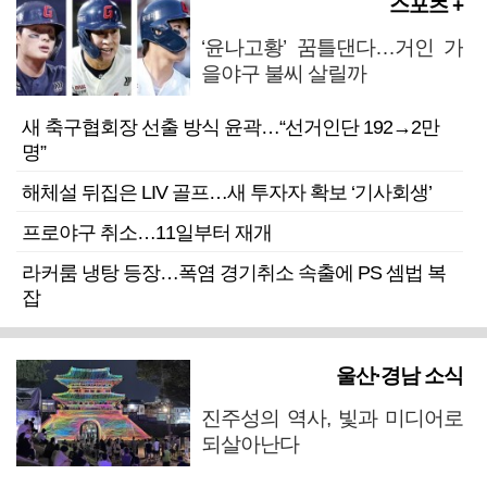
스포츠 +
‘윤나고황’ 꿈틀댄다…거인 가
을야구 불씨 살릴까
새 축구협회장 선출 방식 윤곽…“선거인단 192→2만
명”
해체설 뒤집은 LIV 골프…새 투자자 확보 ‘기사회생’
프로야구 취소…11일부터 재개
라커룸 냉탕 등장…폭염 경기취소 속출에 PS 셈법 복
잡
울산·경남 소식
진주성의 역사, 빛과 미디어로
되살아난다