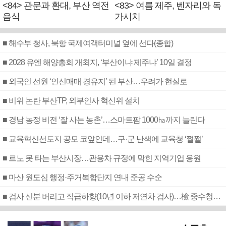
<84> 관문과 환대, 부산 역전
<83> 여름 제주, 벤자리와 독
음식
가시치
■ 해수부 청사, 북항 국제여객터미널 옆에 선다(종합)
■ 2028 유엔 해양총회 개최지, ‘부산이냐 제주냐’ 10일 결정
■ 외국인 선원 ‘인신매매 경유지’ 된 부산…우려가 현실로
■ 비위 논란 부산TP, 외부인사 혁신위 설치
■ 경남 농정 비전 ‘잘 사는 농촌’…스마트팜 1000㏊까지 늘린다
■ 교육혁신선도지 공모 코앞인데…구·군 난색에 교육청 ‘쩔쩔’
■ 르노 못 타는 부산시장…관용차 규정에 막힌 지역기업 응원
■ 마산 원도심 행정·주거복합단지 연내 준공 수순
■ 검사 신분 버리고 직급하향(10년 이하 저연차 검사)…檢 중수청행 기피