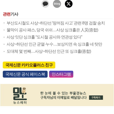
관련
기사
부산도시철도 사상~하단선 '땅꺼짐 사고' 관련 8명 검찰 송치
물막이 공사 패스, 당국 쉬쉬…사상 싱크홀은 人災(종합)
사상 잇단 싱크홀 “도시철 공사와 연관성 있다”
사상~하단선 인근 균열·누수…보상지연 속 싱크홀 네 탓만
도대체 몇 번째…사상~하단선 인근 또 싱크홀(종합)
국제신문 카카오플러스 친구
국제신문 공식 페이스북
인스타그램