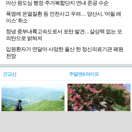
마산 원도심 행정·주거복합단지 연내 준공 수순
폭염에 온열질환 등 안전사고 우려… 양산시, '어필 레
이스' 취소
창녕 중부내륙고속도로서 포탄 발견…살상력 없는 모
의탄으로 밝혀져
입원환자가 연달아 사망한 울산 한 정신의료기관 폐원
전망
근교산
주말엔&라이프
근교산&그너머…상주·문경
폭염보다 더 뜨거워라…100