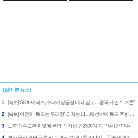
1182개팀 전수조사
확정
[많이 본 뉴스]
1
[속보]“SK하이닉스, 中패키징공장 매각 검토…중국서 인수 거론”
2
[속보] 여전히 ‘독도는 우리땅’ 외치는 日…韓선박이 독도 주변 해양조사 활동하자 반발
3
노후 상수도관 파열에 폭염 속 사상구 2300여 가구 6시간 단수
4
부산 울산 경남 구름 많고 경남 북서내륙 소나기…폭염·열대야 계속