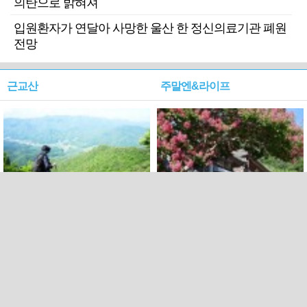
의탄으로 밝혀져
입원환자가 연달아 사망한 울산 한 정신의료기관 폐원
전망
근교산
주말엔&라이프
근교산&그너머…상주·문경
폭염보다 더 뜨거워라…100
청화산~시루봉
일을 붉게 불태울 ‘선비정신’
피었네
PC버전
엑스
페이스북
Copyright ⓒ 2015 All rights reserved by 국제신문