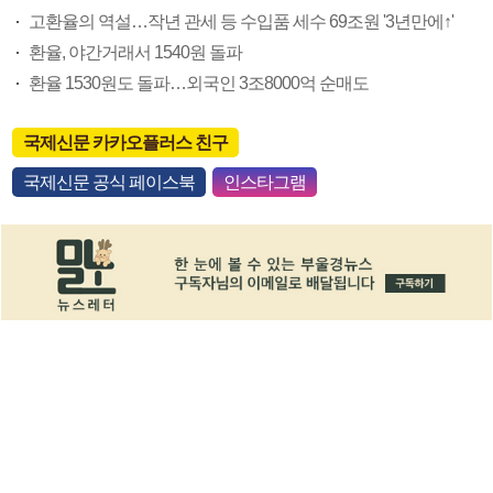
고환율의 역설…작년 관세 등 수입품 세수 69조원 '3년만에↑'
환율, 야간거래서 1540원 돌파
환율 1530원도 돌파…외국인 3조8000억 순매도
국제신문 카카오플러스 친구
국제신문 공식 페이스북
인스타그램