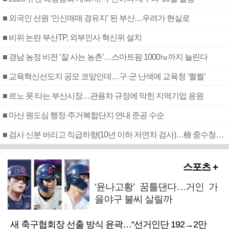
■ 외국인 선원 ‘인신매매 경유지’ 된 부산…우려가 현실로
■ 비위 논란 부산TP, 외부인사 혁신위 설치
■ 경남 농정 비전 ‘잘 사는 농촌’…스마트팜 1000㏊까지 늘린다
■ 교육혁신선도지 공모 코앞인데…구·군 난색에 교육청 ‘쩔쩔’
■ 르노 못 타는 부산시장…관용차 규정에 막힌 지역기업 응원
■ 마산 원도심 행정·주거복합단지 연내 준공 수순
■ 검사 신분 버리고 직급하향(10년 이하 저연차 검사)…檢 중수청행 기피
스포츠 +
‘윤나고황’ 꿈틀댄다…거인 가
을야구 불씨 살릴까
새 축구협회장 선출 방식 윤곽…“선거인단 192→2만