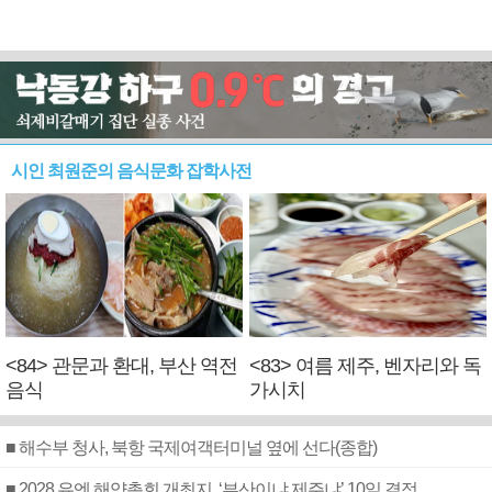
시인 최원준의 음식문화 잡학사전
<84> 관문과 환대, 부산 역전
<83> 여름 제주, 벤자리와 독
음식
가시치
■ 해수부 청사, 북항 국제여객터미널 옆에 선다(종합)
■ 2028 유엔 해양총회 개최지, ‘부산이냐 제주냐’ 10일 결정