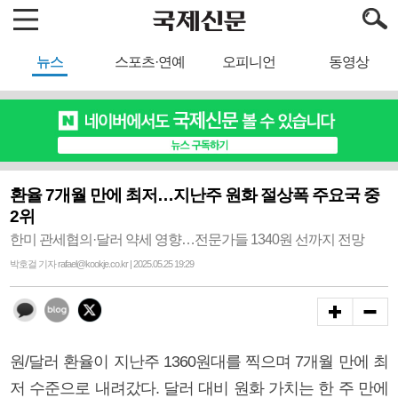
뉴스
스포츠·연예
오피니언
동영상
환율 7개월 만에 최저…지난주 원화 절상폭 주요국 중
2위
한미 관세협의·달러 약세 영향…전문가들 1340원 선까지 전망
박호걸 기자 rafael@kookje.co.kr | 2025.05.25 19:29
원/달러 환율이 지난주 1360원대를 찍으며 7개월 만에 최
저 수준으로 내려갔다. 달러 대비 원화 가치는 한 주 만에