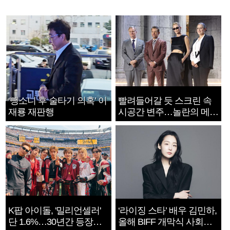
‘뺑소니 후 술타기 의혹’ 이
빨려들어갈 듯 스크린 속
재룡 재판행
시공간 변주…놀란의 메시
지는 ‘전쟁 속죄’
K팝 아이돌, '밀리언셀러'
‘라이징 스타’ 배우 김민하,
단 1.6%…30년간 등장
올해 BIFF 개막식 사회자