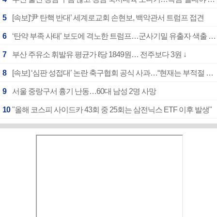
5
[속보]‘尹 탄핵 반대’ 세계로교회 손현보, 백악관서 트럼프 접견
6
‘탄약 부족 사태’ 보도에 격노한 트럼프…군사기밀 유출자 색출 지시
7
부산 주유소 휘발유 평균가 ℓ당 1849원… 전주보다 3원 ↓
8
[속보] ‘심판 성접대’ 논란 축구협회 공식 사과…“현재는 부적절 행위 없어”
9
서울 중랑구서 흉기 난동…60대 남성 2명 사망
10
"올해 코스피 사이드카 43회 중 25회는 삼전닉스 ETF 이후 발생"