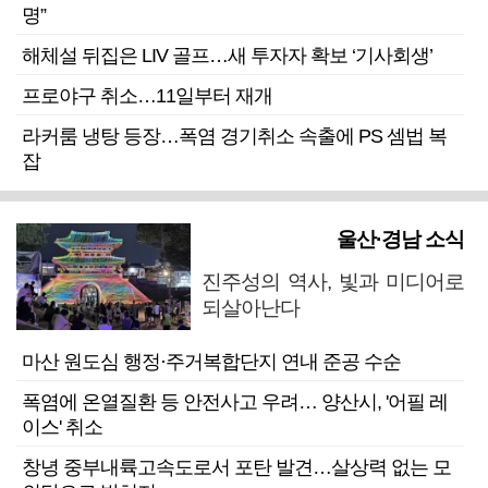
명”
해체설 뒤집은 LIV 골프…새 투자자 확보 ‘기사회생’
프로야구 취소…11일부터 재개
라커룸 냉탕 등장…폭염 경기취소 속출에 PS 셈법 복
잡
울산·경남 소식
진주성의 역사, 빛과 미디어로
되살아난다
마산 원도심 행정·주거복합단지 연내 준공 수순
폭염에 온열질환 등 안전사고 우려… 양산시, '어필 레
이스' 취소
창녕 중부내륙고속도로서 포탄 발견…살상력 없는 모