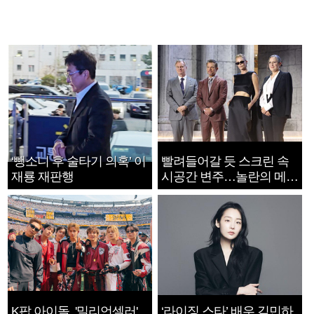
‘뺑소니 후 술타기 의혹’ 이
빨려들어갈 듯 스크린 속
재룡 재판행
시공간 변주…놀란의 메시
지는 ‘전쟁 속죄’
K팝 아이돌, '밀리언셀러'
‘라이징 스타’ 배우 김민하,