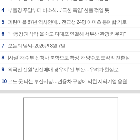
4
부울경 주말부터 비소식…‘극한 폭염’ 한풀 꺾일 듯
5
피란마을 67년 역사인데…전교생 24명 아미초 통폐합 기로
6
“낙동강권 삼락·을숙도·다대포 연결해 서부산 관광 키우자”
7
오늘의 날씨- 2026년 8월 7일
8
[사설] 해수부 신청사 북항으로 확정, 해양수도 도약의 전환점
9
외국인 선원 ‘인신매매 경유지’ 된 부산…우려가 현실로
10
르노 못 타는 부산시장…관용차 규정에 막힌 지역기업 응원