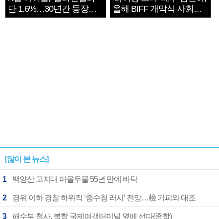
단 1.6%…30년간 등장
올해 BIFF 개막식 사회자
1182개팀 전수조사
확정
[많이 본 뉴스]
1
백양산 고지대 마을우물 55년 만에 바닥
2
경위 이하 경찰 하위직 ‘중수청 러시’ 전망…檢 기피와 대조
3
해수부 청사, 북항 국제여객터미널 옆에 선다(종합)