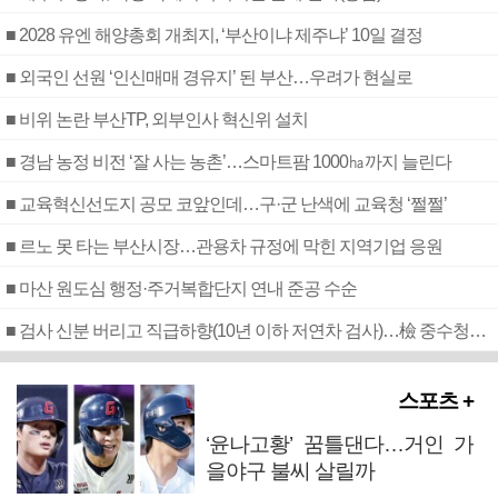
■ 2028 유엔 해양총회 개최지, ‘부산이냐 제주냐’ 10일 결정
■ 외국인 선원 ‘인신매매 경유지’ 된 부산…우려가 현실로
■ 비위 논란 부산TP, 외부인사 혁신위 설치
■ 경남 농정 비전 ‘잘 사는 농촌’…스마트팜 1000㏊까지 늘린다
■ 교육혁신선도지 공모 코앞인데…구·군 난색에 교육청 ‘쩔쩔’
■ 르노 못 타는 부산시장…관용차 규정에 막힌 지역기업 응원
■ 마산 원도심 행정·주거복합단지 연내 준공 수순
■ 검사 신분 버리고 직급하향(10년 이하 저연차 검사)…檢 중수청행 기피
스포츠 +
‘윤나고황’ 꿈틀댄다…거인 가
을야구 불씨 살릴까