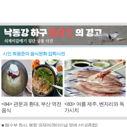
시인 최원준의 음식문화 잡학사전
<84> 관문과 환대, 부산 역전
<83> 여름 제주, 벤자리와 독
음식
가시치
■ 해수부 청사, 북항 국제여객터미널 옆에 선다(종합)