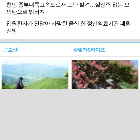
창녕 중부내륙고속도로서 포탄 발견…살상력 없는 모
의탄으로 밝혀져
입원환자가 연달아 사망한 울산 한 정신의료기관 폐원
전망
근교산
주말엔&라이프
근교산&그너머…상주·문경
폭염보다 더 뜨거워라…100
청화산~시루봉
일을 붉게 불태울 ‘선비정신’
피었네
PC버전
엑스
페이스북