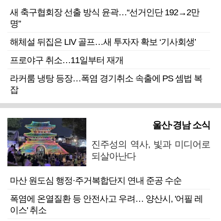
새 축구협회장 선출 방식 윤곽…“선거인단 192→2만
명”
해체설 뒤집은 LIV 골프…새 투자자 확보 ‘기사회생’
프로야구 취소…11일부터 재개
라커룸 냉탕 등장…폭염 경기취소 속출에 PS 셈법 복
잡
울산·경남 소식
진주성의 역사, 빛과 미디어로
되살아난다
마산 원도심 행정·주거복합단지 연내 준공 수순
폭염에 온열질환 등 안전사고 우려… 양산시, '어필 레
이스' 취소