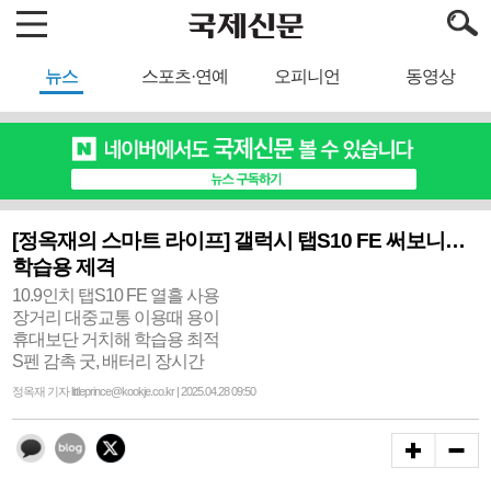
뉴스
스포츠·연예
오피니언
동영상
[정옥재의 스마트 라이프] 갤럭시 탭S10 FE 써보니…
학습용 제격
10.9인치 탭S10 FE 열흘 사용
장거리 대중교통 이용때 용이
휴대보단 거치해 학습용 최적
S펜 감촉 굿, 배터리 장시간
정옥재 기자 littleprince@kookje.co.kr | 2025.04.28 09:50