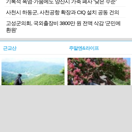
기록적 폭염·가뭄에도 양산시 가축 폐사 ‘낮은 수준’
사천시 하동군, 사천공항 확장과 CIQ 설치 공동 건의
고성군의회, 국외출장비 3800만 원 전액 삭감 '군민에
환원'
근교산
주말엔&라이프
근교산&그너머…상주·문경
폭염보다 더 뜨거워라…100
청화산~시루봉
일을 붉게 불태울 ‘선비정신’
피었네