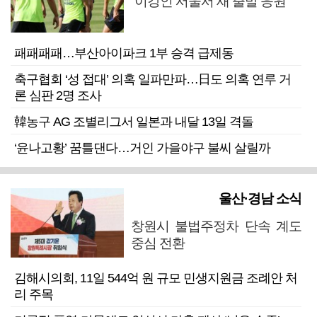
“이강인 서울서 새 출발 응원”
패패패패…부산아이파크 1부 승격 급제동
축구협회 ‘성 접대’ 의혹 일파만파…日도 의혹 연루 거
론 심판 2명 조사
韓농구 AG 조별리그서 일본과 내달 13일 격돌
‘윤나고황’ 꿈틀댄다…거인 가을야구 불씨 살릴까
울산·경남 소식
창원시 불법주정차 단속 계도
중심 전환
김해시의회, 11일 544억 원 규모 민생지원금 조례안 처
리 주목