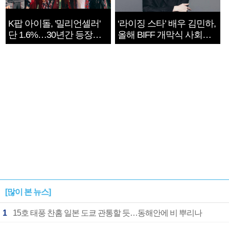
K팝 아이돌, '밀리언셀러'
‘라이징 스타’ 배우 김민하,
단 1.6%…30년간 등장
올해 BIFF 개막식 사회자
1182개팀 전수조사
확정
[많이 본 뉴스]
1
15호 태풍 찬홈 일본 도쿄 관통할 듯…동해안에 비 뿌리나