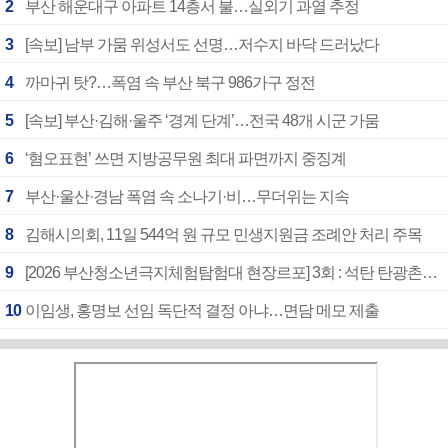
2
부산 해운대구 아파트 14층서 불…실외기 과열 추정
3
[속보] 남부 가뭄 위성서도 선명…저수지 바닥 드러났다
4
까마귀 탓?…폭염 속 부산 북구 986가구 정전
5
[속보] 부산·김해·울주 ‘경계 단계’…전국 48개 시군 가뭄
6
‘혐오표현’ 쓰면 지방공무원 최대 파면까지 중징계
7
부산·울산·경남 폭염 속 소나기·비…무더위는 지속
8
김해시의회, 11일 544억 원 규모 민생지원금 조례안 처리 주목
9
[2026 부산청소년극지체험탐험대 현장르포] 3회 : 석탄 탄광촌에서 북극 연구의 중심지로
10
이임생, 홍명보 선임 독단적 결정 아냐…면담 메모 제출