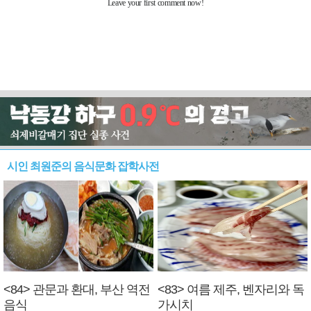
시인 최원준의 음식문화 잡학사전
<84> 관문과 환대, 부산 역전
<83> 여름 제주, 벤자리와 독
음식
가시치