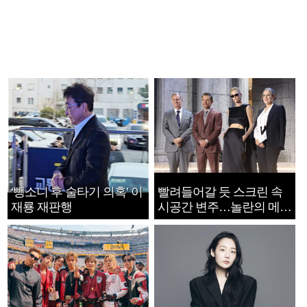
‘뺑소니 후 술타기 의혹’ 이
빨려들어갈 듯 스크린 속
재룡 재판행
시공간 변주…놀란의 메시
지는 ‘전쟁 속죄’