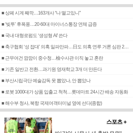
■ 상폐 시계 째깍…163개사 “나 떨고있니”
■ ‘빚투’ 후폭풍…20·60대 마이너스통장 연체 급증
■ 국내 대형로펌도 ‘생성형 AI’ 쓴다
■ 축구협회 ‘성 접대’ 의혹 일파만파…日도 의혹 연루 거론 심판 2명 조사
■ 근무여건 깜깜이 중수청…檢수사관 이직 놓고 혼란
■ 기존 일반고 전환…과기원 영재학교 3개 더 만든다
■ 부산시립극단 예술감독 못 뽑았나, 안 뽑았나
■ 로봇 1000대가 상품 입출고 척척…롯데마트 24시간 배송 자동화
■ 해수부 청사, 북항 국제여객터미널 옆에 선다(종합)
스포츠 +