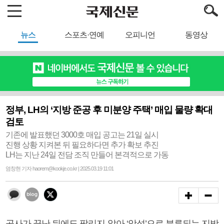
뉴스
스포츠·연예
오피니언
동영상
정부, LH의 ‘지방 준공 후 미분양 주택’ 매입 물량 확대
검토
기존에 발표했던 3000호 매입 공고는 21일 실시
진행 상황 지켜본 뒤 필요하다면 추가 확보 추진
LH는 지난 24일 전담 조직 만들어 본격적으로 가동
염창현 기자 haorem@kookje.co.kr | 2025.03.19 11:01
공사가 끝난 뒤에도 팔리지 않아 ‘악성’으로 분류되는 지방