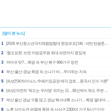
[많이 본 뉴스]
1
[2026 부산청소년극지체험탐험대 현장르포] 3회 : 석탄 탄광촌에서 북극 연구의 중심지로
2
‘혐오표현’ 쓰면 지방공무원 최대 파면까지 중징계
3
까마귀 탓?…폭염 속 부산 북구 986가구 정전
4
부산·울산·경남 폭염 속 소나기·비…무더위는 지속
5
[속보]“SK하이닉스, 中패키징공장 매각 검토…중국서 인수 거론”
6
[속보] 여전히 ‘독도는 우리땅’ 외치는 日…韓선박이 독도 주변 해양조사 활동하자 반발
7
부산 울산 경남 구름 많고 경남 북서내륙 소나기…폭염·열대야 계속
8
노후 상수도관 파열에 폭염 속 사상구 2300여 가구 6시간 단수