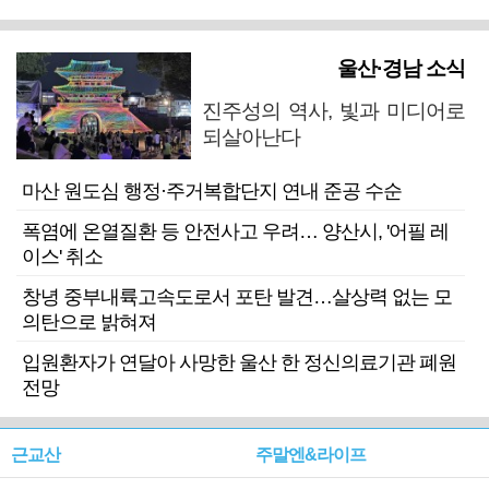
울산·경남 소식
진주성의 역사, 빛과 미디어로
되살아난다
마산 원도심 행정·주거복합단지 연내 준공 수순
폭염에 온열질환 등 안전사고 우려… 양산시, '어필 레
이스' 취소
창녕 중부내륙고속도로서 포탄 발견…살상력 없는 모
의탄으로 밝혀져
입원환자가 연달아 사망한 울산 한 정신의료기관 폐원
전망
근교산
주말엔&라이프