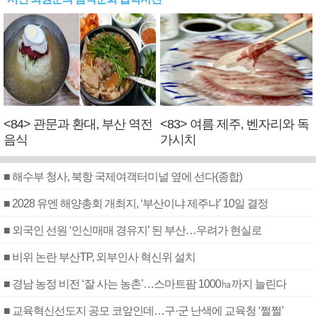
<84> 관문과 환대, 부산 역전
<83> 여름 제주, 벤자리와 독
음식
가시치
■ 해수부 청사, 북항 국제여객터미널 옆에 선다(종합)
■ 2028 유엔 해양총회 개최지, ‘부산이냐 제주냐’ 10일 결정
■ 외국인 선원 ‘인신매매 경유지’ 된 부산…우려가 현실로
■ 비위 논란 부산TP, 외부인사 혁신위 설치
■ 경남 농정 비전 ‘잘 사는 농촌’…스마트팜 1000㏊까지 늘린다
■ 교육혁신선도지 공모 코앞인데…구·군 난색에 교육청 ‘쩔쩔’