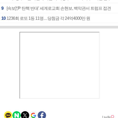
9
[속보]‘尹 탄핵 반대’ 세계로교회 손현보, 백악관서 트럼프 접견
10
1236회 로또 1등 11명…당첨금 각 24억4000만 원