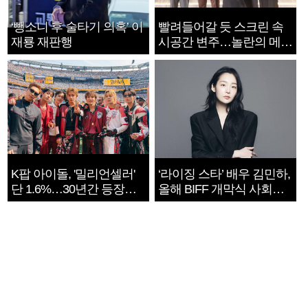
‘뺑소니 후 술타기 의혹’ 이
빨려들어갈 듯 스크린 속
재룡 재판행
시공간 변주…놀란의 메시
지는 ‘전쟁 속죄’
K팝 아이돌, '밀리언셀러'
‘라이징 스타’ 배우 김민하,
단 1.6%…30년간 등장
올해 BIFF 개막식 사회자
1182개팀 전수조사
확정