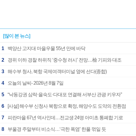
[많이 본 뉴스]
1
백양산 고지대 마을우물 55년 만에 바닥
2
경위 이하 경찰 하위직 ‘중수청 러시’ 전망…檢 기피와 대조
3
해수부 청사, 북항 국제여객터미널 옆에 선다(종합)
4
오늘의 날씨- 2026년 8월 7일
5
“낙동강권 삼락·을숙도·다대포 연결해 서부산 관광 키우자”
6
[사설] 해수부 신청사 북항으로 확정, 해양수도 도약의 전환점
7
피란마을 67년 역사인데…전교생 24명 아미초 통폐합 기로
8
부울경 주말부터 비소식…‘극한 폭염’ 한풀 꺾일 듯