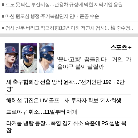
■ 르노 못 타는 부산시장…관용차 규정에 막힌 지역기업 응원
■ 마산 원도심 행정·주거복합단지 연내 준공 수순
■ 검사 신분 버리고 직급하향(10년 이하 저연차 검사)…檢 중수청행 기피
스포츠 +
‘윤나고황’ 꿈틀댄다…거인 가
을야구 불씨 살릴까
새 축구협회장 선출 방식 윤곽…“선거인단 192→2만
명”
해체설 뒤집은 LIV 골프…새 투자자 확보 ‘기사회생’
프로야구 취소…11일부터 재개
라커룸 냉탕 등장…폭염 경기취소 속출에 PS 셈법 복
잡