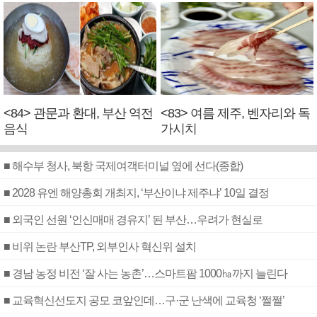
<84> 관문과 환대, 부산 역전
<83> 여름 제주, 벤자리와 독
음식
가시치
■ 해수부 청사, 북항 국제여객터미널 옆에 선다(종합)
■ 2028 유엔 해양총회 개최지, ‘부산이냐 제주냐’ 10일 결정
■ 외국인 선원 ‘인신매매 경유지’ 된 부산…우려가 현실로
■ 비위 논란 부산TP, 외부인사 혁신위 설치
■ 경남 농정 비전 ‘잘 사는 농촌’…스마트팜 1000㏊까지 늘린다
■ 교육혁신선도지 공모 코앞인데…구·군 난색에 교육청 ‘쩔쩔’