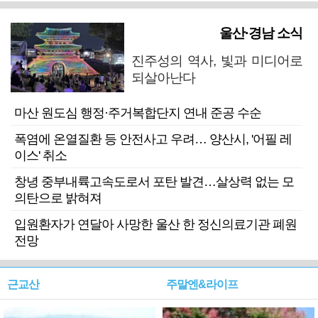
울산·경남 소식
진주성의 역사, 빛과 미디어로
되살아난다
마산 원도심 행정·주거복합단지 연내 준공 수순
폭염에 온열질환 등 안전사고 우려… 양산시, '어필 레
이스' 취소
창녕 중부내륙고속도로서 포탄 발견…살상력 없는 모
의탄으로 밝혀져
입원환자가 연달아 사망한 울산 한 정신의료기관 폐원
전망
근교산
주말엔&라이프