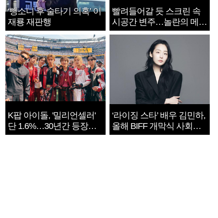
‘뺑소니 후 술타기 의혹’ 이
빨려들어갈 듯 스크린 속
재룡 재판행
시공간 변주…놀란의 메시
지는 ‘전쟁 속죄’
K팝 아이돌, '밀리언셀러'
‘라이징 스타’ 배우 김민하,
단 1.6%…30년간 등장
올해 BIFF 개막식 사회자
1182개팀 전수조사
확정