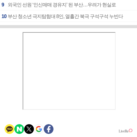
9
외국인 선원 ‘인신매매 경유지’ 된 부산…우려가 현실로
10
부산 청소년 극지탐험대 8인, 열흘간 북극 구석구석 누빈다