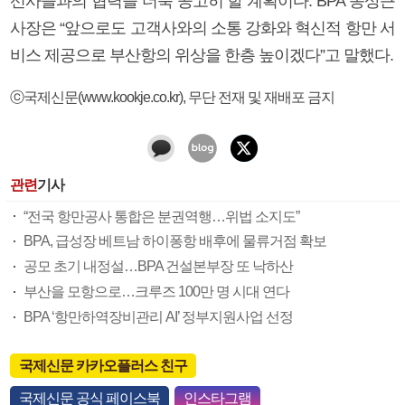
선사들과의 협력을 더욱 공고히 할 계획이다. BPA 송상근
사장은 “앞으로도 고객사와의 소통 강화와 혁신적 항만 서
비스 제공으로 부산항의 위상을 한층 높이겠다”고 말했다.
ⓒ국제신문(www.kookje.co.kr), 무단 전재 및 재배포 금지
관련
기사
“전국 항만공사 통합은 분권역행…위법 소지도”
BPA, 급성장 베트남 하이퐁항 배후에 물류거점 확보
공모 초기 내정설…BPA 건설본부장 또 낙하산
부산을 모항으로…크루즈 100만 명 시대 연다
BPA ‘항만하역장비관리 AI’ 정부지원사업 선정
국제신문 카카오플러스 친구
국제신문 공식 페이스북
인스타그램