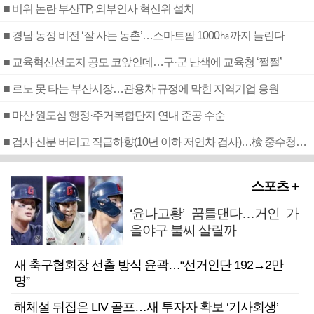
■ 비위 논란 부산TP, 외부인사 혁신위 설치
■ 경남 농정 비전 ‘잘 사는 농촌’…스마트팜 1000㏊까지 늘린다
■ 교육혁신선도지 공모 코앞인데…구·군 난색에 교육청 ‘쩔쩔’
■ 르노 못 타는 부산시장…관용차 규정에 막힌 지역기업 응원
■ 마산 원도심 행정·주거복합단지 연내 준공 수순
■ 검사 신분 버리고 직급하향(10년 이하 저연차 검사)…檢 중수청행 기피
스포츠 +
‘윤나고황’ 꿈틀댄다…거인 가
을야구 불씨 살릴까
새 축구협회장 선출 방식 윤곽…“선거인단 192→2만
명”
해체설 뒤집은 LIV 골프…새 투자자 확보 ‘기사회생’