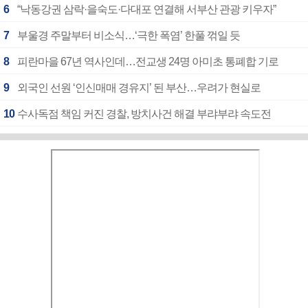
6
“낙동강권 삼락·을숙도·다대포 연결해 서부산 관광 키우자”
7
부울경 주말부터 비소식…‘극한 폭염’ 한풀 꺾일 듯
8
피란마을 67년 역사인데…전교생 24명 아미초 통폐합 기로
9
외국인 선원 ‘인신매매 경유지’ 된 부산…우려가 현실로
10
수사독점 책임 커진 경찰, 방치사건 해결 부랴부랴 속도전