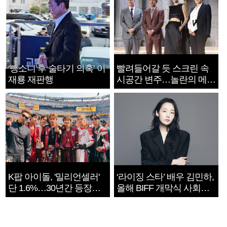
‘뺑소니 후 술타기 의혹’ 이
빨려들어갈 듯 스크린 속
재룡 재판행
시공간 변주…놀란의 메시
지는 ‘전쟁 속죄’
K팝 아이돌, '밀리언셀러'
‘라이징 스타’ 배우 김민하,
단 1.6%…30년간 등장
올해 BIFF 개막식 사회자
1182개팀 전수조사
확정