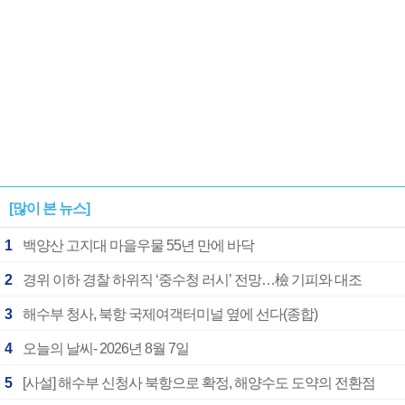
[많이 본 뉴스]
1
백양산 고지대 마을우물 55년 만에 바닥
2
경위 이하 경찰 하위직 ‘중수청 러시’ 전망…檢 기피와 대조
3
해수부 청사, 북항 국제여객터미널 옆에 선다(종합)
4
오늘의 날씨- 2026년 8월 7일
5
[사설] 해수부 신청사 북항으로 확정, 해양수도 도약의 전환점