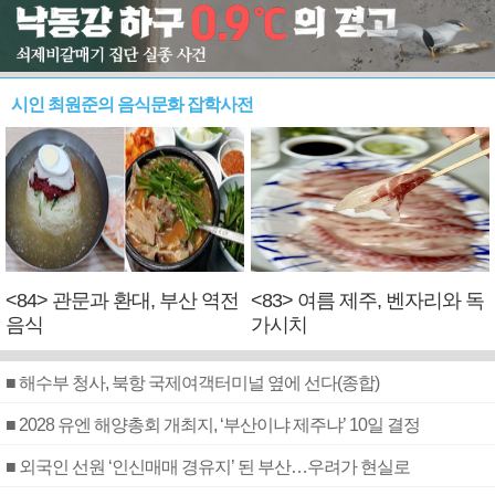
시인 최원준의 음식문화 잡학사전
<84> 관문과 환대, 부산 역전
<83> 여름 제주, 벤자리와 독
음식
가시치
■ 해수부 청사, 북항 국제여객터미널 옆에 선다(종합)
■ 2028 유엔 해양총회 개최지, ‘부산이냐 제주냐’ 10일 결정
■ 외국인 선원 ‘인신매매 경유지’ 된 부산…우려가 현실로