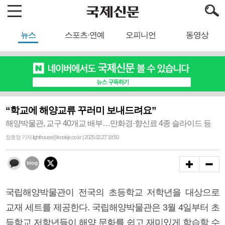
뉴스
스포츠·연예
오피니언
동영상
“학교에 해양교류 꾸러미 보내드려요”
해양박물관, 교구 40개교 배부…만화경·향신료 4종 슬라이드 등
장호정 기자 lighthouse@kookje.co.kr | 2025.02.27 18:50
국립해양박물관이 전국의 초등학교 저학년을 대상으로
교재 세트를 제공한다. 국립해양박물관은 3월 4일부터 초
등학교 저학년들이 해양 문화를 쉽고 재미있게 학습할 수