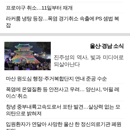
프로야구 취소…11일부터 재개
라커룸 냉탕 등장…폭염 경기취소 속출에 PS 셈법 복
잡
울산·경남 소식
진주성의 역사, 빛과 미디어로
되살아난다
마산 원도심 행정·주거복합단지 연내 준공 수순
폭염에 온열질환 등 안전사고 우려… 양산시, '어필 레
이스' 취소
창녕 중부내륙고속도로서 포탄 발견…살상력 없는 모
의탄으로 밝혀져
입원환자가 연달아 사망한 울산 한 정신의료기관 폐원