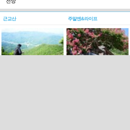
전망
근교산
주말엔&라이프
근교산&그너머…상주·문경
폭염보다 더 뜨거워라…100
청화산~시루봉
일을 붉게 불태울 ‘선비정신’
피었네
PC버전
엑스
페이스북
Copyright ⓒ 2015 All rights reserved by 국제신문