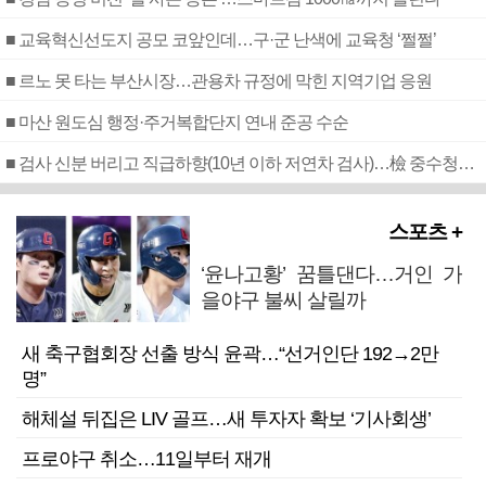
■ 교육혁신선도지 공모 코앞인데…구·군 난색에 교육청 ‘쩔쩔’
■ 르노 못 타는 부산시장…관용차 규정에 막힌 지역기업 응원
■ 마산 원도심 행정·주거복합단지 연내 준공 수순
■ 검사 신분 버리고 직급하향(10년 이하 저연차 검사)…檢 중수청행 기피
스포츠 +
‘윤나고황’ 꿈틀댄다…거인 가
을야구 불씨 살릴까
새 축구협회장 선출 방식 윤곽…“선거인단 192→2만
명”
해체설 뒤집은 LIV 골프…새 투자자 확보 ‘기사회생’
프로야구 취소…11일부터 재개