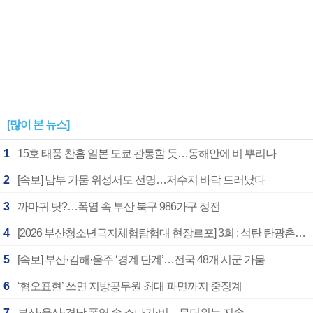
[많이 본 뉴스]
1
15호 태풍 찬홈 일본 도쿄 관통할 듯…동해안에 비 뿌리나
2
[속보] 남부 가뭄 위성서도 선명…저수지 바닥 드러났다
3
까마귀 탓?…폭염 속 부산 북구 986가구 정전
4
[2026 부산청소년극지체험탐험대 현장르포] 3회 : 석탄 탄광촌에서 북극 연구의 중심지로
5
[속보] 부산·김해·울주 ‘경계 단계’…전국 48개 시군 가뭄
6
‘혐오표현’ 쓰면 지방공무원 최대 파면까지 중징계
7
부산·울산·경남 폭염 속 소나기·비…무더위는 지속