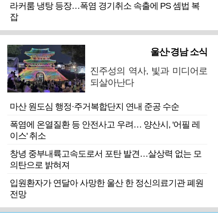
라커룸 냉탕 등장…폭염 경기취소 속출에 PS 셈법 복
잡
울산·경남 소식
진주성의 역사, 빛과 미디어로
되살아난다
마산 원도심 행정·주거복합단지 연내 준공 수순
폭염에 온열질환 등 안전사고 우려… 양산시, '어필 레
이스' 취소
창녕 중부내륙고속도로서 포탄 발견…살상력 없는 모
의탄으로 밝혀져
입원환자가 연달아 사망한 울산 한 정신의료기관 폐원
전망