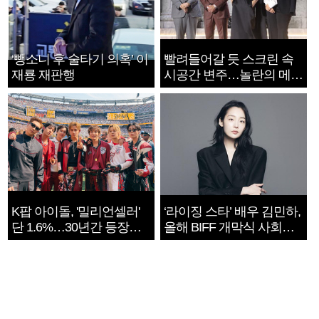
‘뺑소니 후 술타기 의혹’ 이
빨려들어갈 듯 스크린 속
재룡 재판행
시공간 변주…놀란의 메시
지는 ‘전쟁 속죄’
K팝 아이돌, '밀리언셀러'
‘라이징 스타’ 배우 김민하,
단 1.6%…30년간 등장
올해 BIFF 개막식 사회자
1182개팀 전수조사
확정