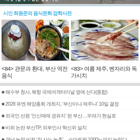
시인 최원준의 음식문화 잡학사전
<84> 관문과 환대, 부산 역전
<83> 여름 제주, 벤자리와 독
음식
가시치
■ 해수부 청사, 북항 국제여객터미널 옆에 선다(종합)
■ 2028 유엔 해양총회 개최지, ‘부산이냐 제주냐’ 10일 결정
■ 외국인 선원 ‘인신매매 경유지’ 된 부산…우려가 현실로
■ 비위 논란 부산TP, 외부인사 혁신위 설치
■ 경남 농정 비전 ‘잘 사는 농촌’…스마트팜 1000㏊까지 늘린다