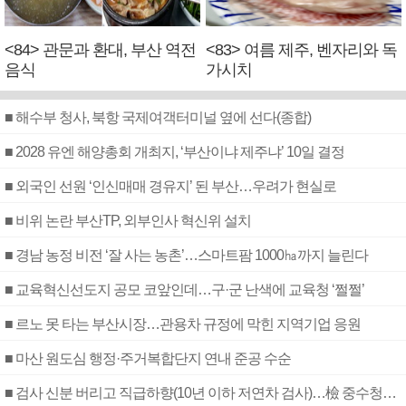
<84> 관문과 환대, 부산 역전
<83> 여름 제주, 벤자리와 독
음식
가시치
■ 해수부 청사, 북항 국제여객터미널 옆에 선다(종합)
■ 2028 유엔 해양총회 개최지, ‘부산이냐 제주냐’ 10일 결정
■ 외국인 선원 ‘인신매매 경유지’ 된 부산…우려가 현실로
■ 비위 논란 부산TP, 외부인사 혁신위 설치
■ 경남 농정 비전 ‘잘 사는 농촌’…스마트팜 1000㏊까지 늘린다
■ 교육혁신선도지 공모 코앞인데…구·군 난색에 교육청 ‘쩔쩔’
■ 르노 못 타는 부산시장…관용차 규정에 막힌 지역기업 응원
■ 마산 원도심 행정·주거복합단지 연내 준공 수순
■ 검사 신분 버리고 직급하향(10년 이하 저연차 검사)…檢 중수청행 기피