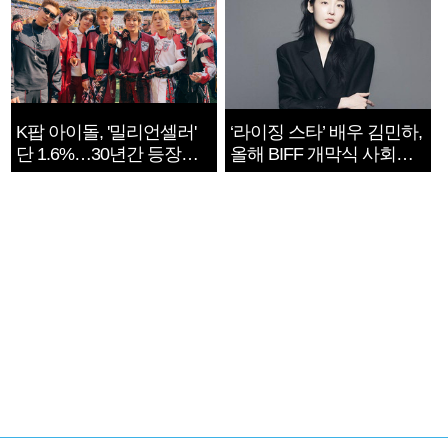
K팝 아이돌, '밀리언셀러'
‘라이징 스타’ 배우 김민하,
단 1.6%…30년간 등장
올해 BIFF 개막식 사회자
1182개팀 전수조사
확정