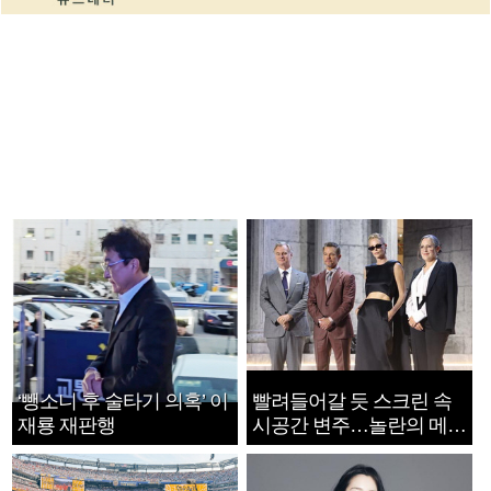
‘뺑소니 후 술타기 의혹’ 이
빨려들어갈 듯 스크린 속
재룡 재판행
시공간 변주…놀란의 메시
지는 ‘전쟁 속죄’