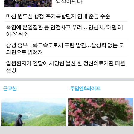
되살아난다
마산 원도심 행정·주거복합단지 연내 준공 수순
폭염에 온열질환 등 안전사고 우려… 양산시, '어필 레
이스' 취소
창녕 중부내륙고속도로서 포탄 발견…살상력 없는 모
의탄으로 밝혀져
입원환자가 연달아 사망한 울산 한 정신의료기관 폐원
전망
근교산
주말엔&라이프