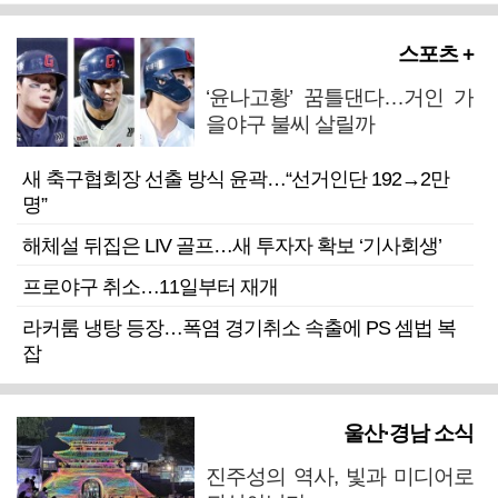
스포츠 +
‘윤나고황’ 꿈틀댄다…거인 가
을야구 불씨 살릴까
새 축구협회장 선출 방식 윤곽…“선거인단 192→2만
명”
해체설 뒤집은 LIV 골프…새 투자자 확보 ‘기사회생’
프로야구 취소…11일부터 재개
라커룸 냉탕 등장…폭염 경기취소 속출에 PS 셈법 복
잡
울산·경남 소식
진주성의 역사, 빛과 미디어로