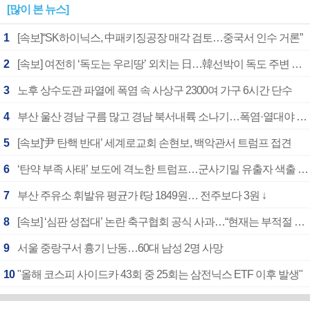
[많이 본 뉴스]
1
[속보]“SK하이닉스, 中패키징공장 매각 검토…중국서 인수 거론”
2
[속보] 여전히 ‘독도는 우리땅’ 외치는 日…韓선박이 독도 주변 해양조사 활동하자 반발
3
노후 상수도관 파열에 폭염 속 사상구 2300여 가구 6시간 단수
4
부산 울산 경남 구름 많고 경남 북서내륙 소나기…폭염·열대야 계속
5
[속보]‘尹 탄핵 반대’ 세계로교회 손현보, 백악관서 트럼프 접견
6
‘탄약 부족 사태’ 보도에 격노한 트럼프…군사기밀 유출자 색출 지시
7
부산 주유소 휘발유 평균가 ℓ당 1849원… 전주보다 3원 ↓
8
[속보] ‘심판 성접대’ 논란 축구협회 공식 사과…“현재는 부적절 행위 없어”
9
서울 중랑구서 흉기 난동…60대 남성 2명 사망
10
"올해 코스피 사이드카 43회 중 25회는 삼전닉스 ETF 이후 발생"