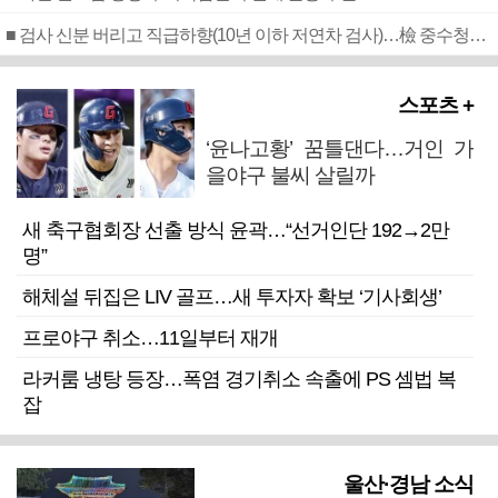
■ 검사 신분 버리고 직급하향(10년 이하 저연차 검사)…檢 중수청행 기피
스포츠 +
‘윤나고황’ 꿈틀댄다…거인 가
을야구 불씨 살릴까
새 축구협회장 선출 방식 윤곽…“선거인단 192→2만
명”
해체설 뒤집은 LIV 골프…새 투자자 확보 ‘기사회생’
프로야구 취소…11일부터 재개
라커룸 냉탕 등장…폭염 경기취소 속출에 PS 셈법 복
잡
울산·경남 소식