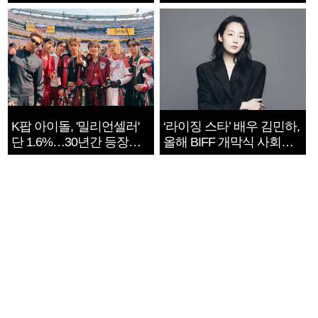
지는 ‘전쟁 속죄’
K팝 아이돌, '밀리언셀러'
‘라이징 스타’ 배우 김민하,
단 1.6%…30년간 등장
올해 BIFF 개막식 사회자
1182개팀 전수조사
확정