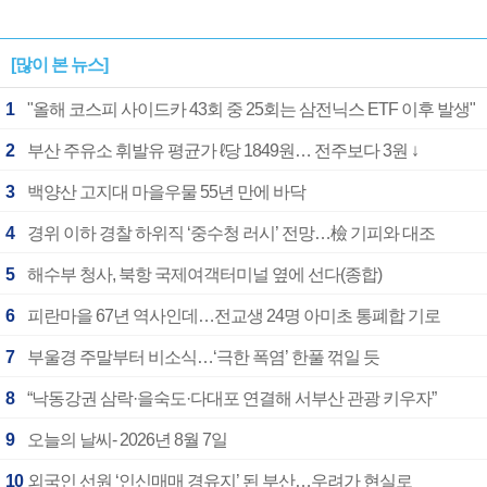
[많이 본 뉴스]
1
"올해 코스피 사이드카 43회 중 25회는 삼전닉스 ETF 이후 발생"
2
부산 주유소 휘발유 평균가 ℓ당 1849원… 전주보다 3원 ↓
3
백양산 고지대 마을우물 55년 만에 바닥
4
경위 이하 경찰 하위직 ‘중수청 러시’ 전망…檢 기피와 대조
5
해수부 청사, 북항 국제여객터미널 옆에 선다(종합)
6
피란마을 67년 역사인데…전교생 24명 아미초 통폐합 기로
7
부울경 주말부터 비소식…‘극한 폭염’ 한풀 꺾일 듯
8
“낙동강권 삼락·을숙도·다대포 연결해 서부산 관광 키우자”
9
오늘의 날씨- 2026년 8월 7일
10
외국인 선원 ‘인신매매 경유지’ 된 부산…우려가 현실로