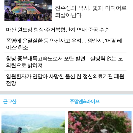
진주성의 역사, 빛과 미디어로
되살아난다
마산 원도심 행정·주거복합단지 연내 준공 수순
폭염에 온열질환 등 안전사고 우려… 양산시, '어필 레
이스' 취소
창녕 중부내륙고속도로서 포탄 발견…살상력 없는 모
의탄으로 밝혀져
입원환자가 연달아 사망한 울산 한 정신의료기관 폐원
전망
근교산
주말엔&라이프