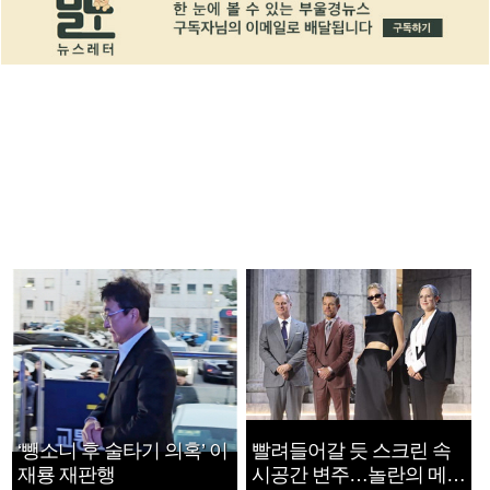
‘뺑소니 후 술타기 의혹’ 이
빨려들어갈 듯 스크린 속
재룡 재판행
시공간 변주…놀란의 메시