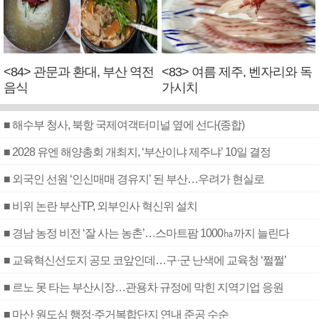
<84> 관문과 환대, 부산 역전
<83> 여름 제주, 벤자리와 독
음식
가시치
■ 해수부 청사, 북항 국제여객터미널 옆에 선다(종합)
■ 2028 유엔 해양총회 개최지, ‘부산이냐 제주냐’ 10일 결정
■ 외국인 선원 ‘인신매매 경유지’ 된 부산…우려가 현실로
■ 비위 논란 부산TP, 외부인사 혁신위 설치
■ 경남 농정 비전 ‘잘 사는 농촌’…스마트팜 1000㏊까지 늘린다
■ 교육혁신선도지 공모 코앞인데…구·군 난색에 교육청 ‘쩔쩔’
■ 르노 못 타는 부산시장…관용차 규정에 막힌 지역기업 응원
■ 마산 원도심 행정·주거복합단지 연내 준공 수순