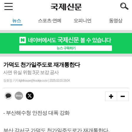
뉴스
스포츠·연예
오피니언
동영상
가덕도 천가일주도로 재개통한다
사면 유실 위험 3곳 보강 공사
장호정 기자 lighthouse@kookje.co.kr | 2025.02.03 19:04
- 부산해수청 안전성 대폭 강화
부산 강서구 가덕도 천가일주도로가 재개통한다.