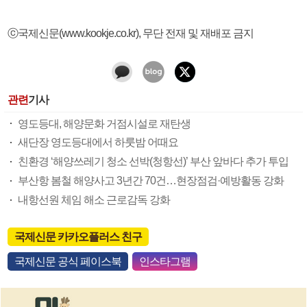
ⓒ국제신문(www.kookje.co.kr), 무단 전재 및 재배포 금지
관련
기사
영도등대, 해양문화 거점시설로 재탄생
새단장 영도등대에서 하룻밤 어때요
친환경 ‘해양쓰레기 청소 선박(청항선)’ 부산 앞바다 추가 투입
부산항 봄철 해양사고 3년간 70건…현장점검·예방활동 강화
내항선원 체임 해소 근로감독 강화
국제신문 카카오플러스 친구
국제신문 공식 페이스북
인스타그램