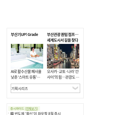
부산기UP! Grade
부산관광 퀀텀 점프…
세계도시서 길을 찾다
AI로 활수산물 폐사율
오사카·교토·나라 ‘간
낮춘 ‘스마트 유통’…
사이’의 힘…관광도 뭉
사막·산악지대 수출
쳐야 흥한다
도전
증시와이드
[전체보기]
韓 반도체 ‘확신’이 좌우할 8월 증시