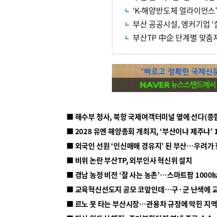
‘K-해양반도체 얼라이언스
부산 공공시설, 앵커기업 ‘
부산TP 中企 단계별 맞춤
■ 해수부 청사, 북항 국제여객터미널 옆에 선다(종
■ 2028 유엔 해양총회 개최지, ‘부산이냐 제주냐’ 
■ 외국인 선원 ‘인신매매 경유지’ 된 부산…우려가
■ 비위 논란 부산TP, 외부인사 혁신위 설치
■ 르노 못 타는 부산시장…관용차 규정에 막힌 지