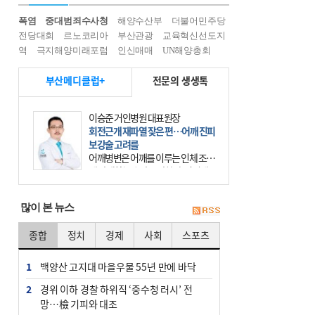
폭염
중대범죄수사청
해양수산부
더불어민주당
전당대회
르노코리아
부산관광
교육혁신선도지
역
극지해양미래포럼
인신매매
UN해양총회
부산메디클럽+
전문의 생생톡
이승준 거인병원 대표원장
회전근개 재파열 잦은 편…어깨 진피
보강술 고려를
어깨병변은 어깨를 이루는 인체 조직
에 발생하는 손상을 말한다. 여기에
는 오십견과 회전근개 증후군, 어깨
의 석회성 힘줄염 등이 있다. 국민건
많이 본 뉴스
강보험에 의하면 어깨병변
종합
정치
경제
사회
스포츠
1
백양산 고지대 마을우물 55년 만에 바닥
2
경위 이하 경찰 하위직 ‘중수청 러시’ 전
망…檢 기피와 대조