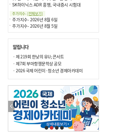
SK하이닉스 ADR 흥행, 국내증시 시험대
주가지수-
[전체보기]
주가지수- 2026년 8월 6일
주가지수- 2026년 8월 5일
알립니다
· 제 219회 한낮의 유U; 콘서트
· 제7회 부마항쟁문학상 공모
· 2026 국제 어린이·청소년 경제아카데미