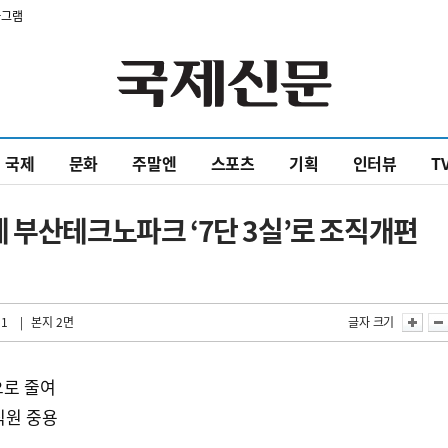
타그램
국제
문화
주말엔
스포츠
기획
인터뷰
T
 부산테크노파크 ‘7단 3실’로 조직개편
31
| 본지 2면
글자 크기
으로 줄여
직원 중용