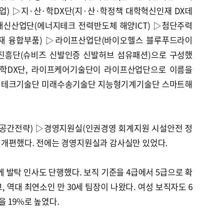
) ▷지·산·학DX단(지·산·학정책 대학혁신인재 DX데
래신산업단(에너지테크 전력반도체 해양ICT) ▷첨단주력
재 융합부품) ▷라이프산업단(바이오헬스 블루푸드라이
진흥단(슈비즈 신발인증 신발허브 섬유패션)으로 구성했
산·학DX단, 라이프케어기술단이 라이프산업단으로 이름을
린테크기술단 미래수송기술단 지능형기계기술단 스마트해
 공간전략) ▷경영지원실(인권경영 회계지원 시설안전 정
 개편했다. 전에는 경영지원실과 감사실만 있었다.
께 발탁 인사도 단행했다. 보직 기준을 4급에서 5급으로 확
 역대 최연소인 만 30세 팀장이 나왔다. 여성 보직자도 6
을 19%로 높였다.