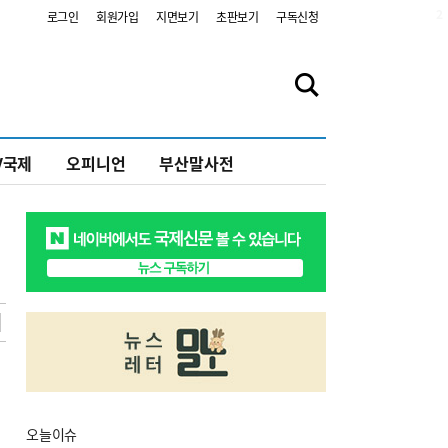
2
로그인
회원가입
지면보기
초판보기
구독신청
V국제
오피니언
부산말사전
오늘
이슈