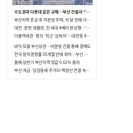
수도권과 다른데 같은 규제…부산 건설사 “쓰러지기 직전”
부산지역 준공 후 미분양 주택, 석 달 만에 다시 3000가구 넘어서
대연·문현 생활권, 전 세대 4베이 판상형…‘더샵 트리센트’ 내달 분양
더블역세권·평지·학군 ‘삼박자’…대연동 42층 브랜드 단지
바닥 모를 부산상권…미분양 건물 통째 경매도
전국 청약경쟁률 35개월 만에 최저…부산 미분양 ‘적체’ 심화
올해 상반기 부산지역 땅값 0.61% 올라
부산 개금·당감동에 주거지-백양산 연결 녹지 조성