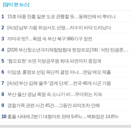
[많이 본 뉴스]
1
15호 태풍 찬홈 일본 도쿄 관통할 듯…동해안에 비 뿌리나
2
[속보] 남부 가뭄 위성서도 선명…저수지 바닥 드러났다
3
까마귀 탓?…폭염 속 부산 북구 986가구 정전
4
[2026 부산청소년극지체험탐험대 현장르포] 3회 : 석탄 탄광촌에서 북극 연구의 중심지로
5
‘혐오표현’ 쓰면 지방공무원 최대 파면까지 중징계
6
이임생, 홍명보 선임 독단적 결정 아냐…면담 메모 제출
7
[속보] 부산·김해·울주 ‘경계 단계’…전국 48개 시군 가뭄
8
부산·울산·경남 폭염 속 소나기·비…무더위는 지속
9
경찰가족 관련 사건 45건…그동안 파악조차 안해
10
홈플 사태에 2분기 대형마트 판매 9.4%↓…백화점은 14.8%↑