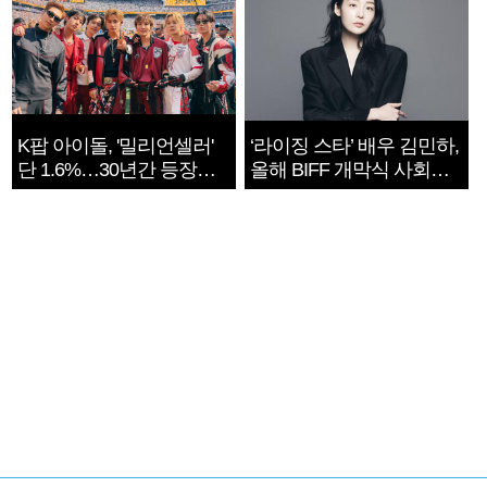
K팝 아이돌, '밀리언셀러'
‘라이징 스타’ 배우 김민하,
단 1.6%…30년간 등장
올해 BIFF 개막식 사회자
1182개팀 전수조사
확정