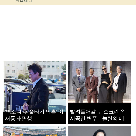
‘뺑소니 후 술타기 의혹’ 이
빨려들어갈 듯 스크린 속
재룡 재판행
시공간 변주…놀란의 메시
지는 ‘전쟁 속죄’