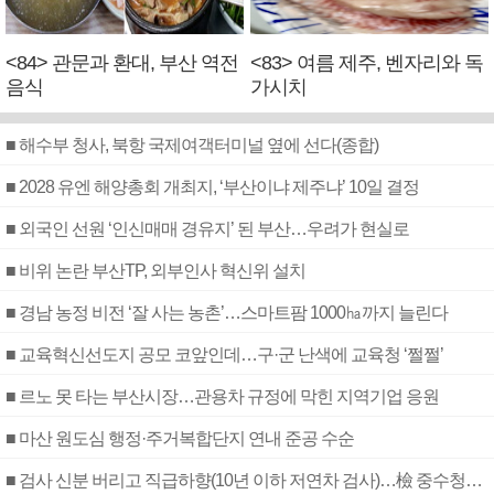
<84> 관문과 환대, 부산 역전
<83> 여름 제주, 벤자리와 독
음식
가시치
■ 해수부 청사, 북항 국제여객터미널 옆에 선다(종합)
■ 2028 유엔 해양총회 개최지, ‘부산이냐 제주냐’ 10일 결정
■ 외국인 선원 ‘인신매매 경유지’ 된 부산…우려가 현실로
■ 비위 논란 부산TP, 외부인사 혁신위 설치
■ 경남 농정 비전 ‘잘 사는 농촌’…스마트팜 1000㏊까지 늘린다
■ 교육혁신선도지 공모 코앞인데…구·군 난색에 교육청 ‘쩔쩔’
■ 르노 못 타는 부산시장…관용차 규정에 막힌 지역기업 응원
■ 마산 원도심 행정·주거복합단지 연내 준공 수순
■ 검사 신분 버리고 직급하향(10년 이하 저연차 검사)…檢 중수청행 기피