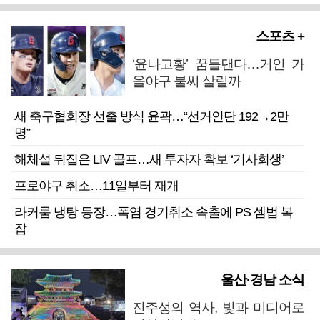
스포츠 +
‘윤나고황’ 꿈틀댄다…거인 가
을야구 불씨 살릴까
새 축구협회장 선출 방식 윤곽…“선거인단 192→2만
명”
해체설 뒤집은 LIV 골프…새 투자자 확보 ‘기사회생’
프로야구 취소…11일부터 재개
라커룸 냉탕 등장…폭염 경기취소 속출에 PS 셈법 복
잡
울산·경남 소식
진주성의 역사, 빛과 미디어로