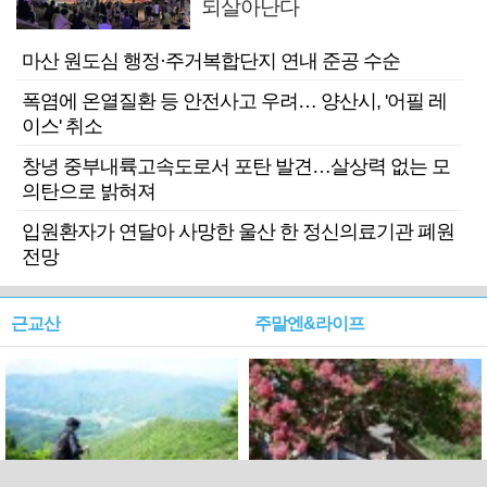
되살아난다
마산 원도심 행정·주거복합단지 연내 준공 수순
폭염에 온열질환 등 안전사고 우려… 양산시, '어필 레
이스' 취소
창녕 중부내륙고속도로서 포탄 발견…살상력 없는 모
의탄으로 밝혀져
입원환자가 연달아 사망한 울산 한 정신의료기관 폐원
전망
근교산
주말엔&라이프