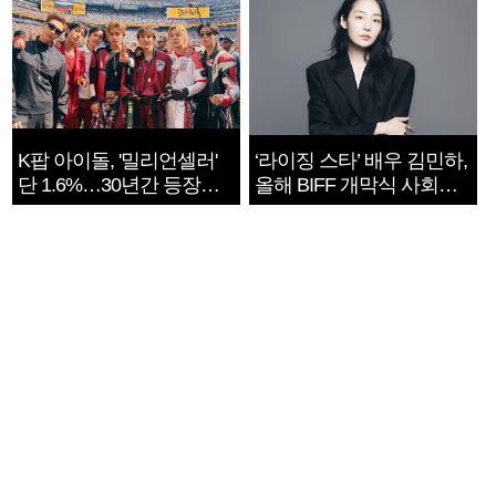
K팝 아이돌, '밀리언셀러'
‘라이징 스타’ 배우 김민하,
단 1.6%…30년간 등장
올해 BIFF 개막식 사회자
1182개팀 전수조사
확정