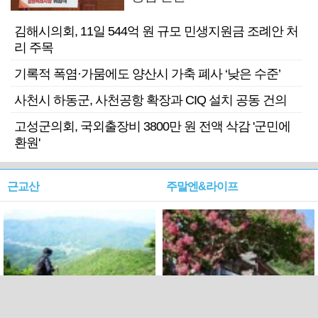
김해시의회, 11일 544억 원 규모 민생지원금 조례안 처
리 주목
기록적 폭염·가뭄에도 양산시 가축 폐사 ‘낮은 수준’
사천시 하동군, 사천공항 확장과 CIQ 설치 공동 건의
고성군의회, 국외출장비 3800만 원 전액 삭감 '군민에
환원'
근교산
주말엔&라이프