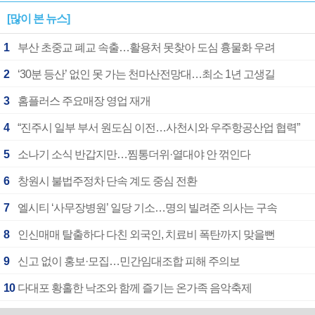
[많이 본 뉴스]
1
부산 초중교 폐교 속출…활용처 못찾아 도심 흉물화 우려
2
‘30분 등산’ 없인 못 가는 천마산전망대…최소 1년 고생길
3
홈플러스 주요매장 영업 재개
4
“진주시 일부 부서 원도심 이전…사천시와 우주항공산업 협력”
5
소나기 소식 반갑지만…찜통더위·열대야 안 꺾인다
6
창원시 불법주정차 단속 계도 중심 전환
7
엘시티 ‘사무장병원’ 일당 기소…명의 빌려준 의사는 구속
8
인신매매 탈출하다 다친 외국인, 치료비 폭탄까지 맞을뻔
9
신고 없이 홍보·모집…민간임대조합 피해 주의보
10
다대포 황홀한 낙조와 함께 즐기는 온가족 음악축제