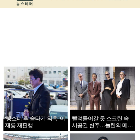
‘뺑소니 후 술타기 의혹’ 이
빨려들어갈 듯 스크린 속
재룡 재판행
시공간 변주…놀란의 메시
지는 ‘전쟁 속죄’