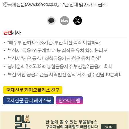
ⓒ국제신문(www.kookje.co.kr), 무단 전재 및 재배포 금지
관련
기사
“해수부 산하 6개 公기관, 부산 이전 즉각 이행하라”
부산시 ‘금융+연구개발’ 기능 집적을 유치 핵심 논리로
부산시 “산은 등 4개 정책금융기관·한은 유치 추진”
당기순익 2조5112억 농협금융지주 부산행? 금융계 촉각
부산 이전 공공기관들 지역발전 실적 저조, 광주전남 10분의1
국제신문 카카오플러스 친구
국제신문 공식 페이스북
인스타그램