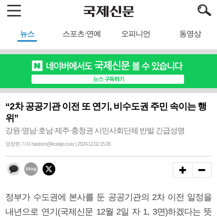
뉴스
스포츠·연예
오피니언
동영상
“2차 공공기관 이전 또 연기, 비수도권 주민 속이는 행
위”
강원·영남·호남·제주·충청권 시민사회단체 반발 긴급성명
염창현 기자 haorem@kookje.co.kr | 2024.12.02 15:26
정부가 수도권에 본사를 둔 공공기관의 2차 이전 일정을
내년으로 연기(국제신문 12월 2일 자 1, 3면)하겠다는 뜻