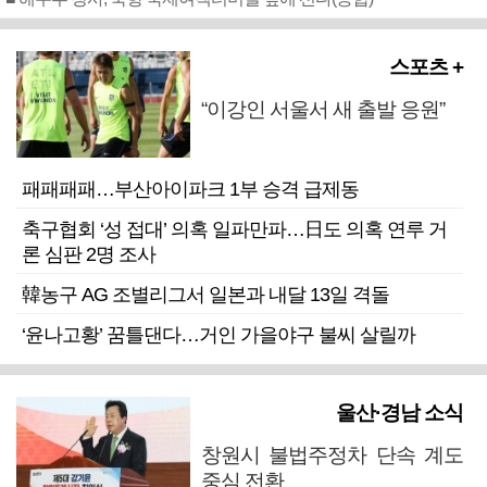
스포츠 +
“이강인 서울서 새 출발 응원”
패패패패…부산아이파크 1부 승격 급제동
축구협회 ‘성 접대’ 의혹 일파만파…日도 의혹 연루 거
론 심판 2명 조사
韓농구 AG 조별리그서 일본과 내달 13일 격돌
‘윤나고황’ 꿈틀댄다…거인 가을야구 불씨 살릴까
울산·경남 소식
창원시 불법주정차 단속 계도
중심 전환