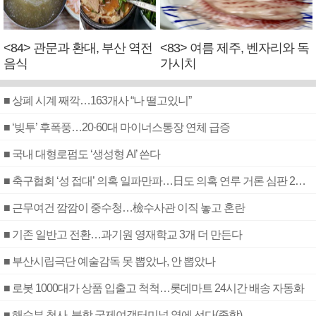
<84> 관문과 환대, 부산 역전
<83> 여름 제주, 벤자리와 독
음식
가시치
■ 상폐 시계 째깍…163개사 “나 떨고있니”
■ ‘빚투’ 후폭풍…20·60대 마이너스통장 연체 급증
■ 국내 대형로펌도 ‘생성형 AI’ 쓴다
■ 축구협회 ‘성 접대’ 의혹 일파만파…日도 의혹 연루 거론 심판 2명 조사
■ 근무여건 깜깜이 중수청…檢수사관 이직 놓고 혼란
■ 기존 일반고 전환…과기원 영재학교 3개 더 만든다
■ 부산시립극단 예술감독 못 뽑았나, 안 뽑았나
■ 로봇 1000대가 상품 입출고 척척…롯데마트 24시간 배송 자동화
■ 해수부 청사, 북항 국제여객터미널 옆에 선다(종합)