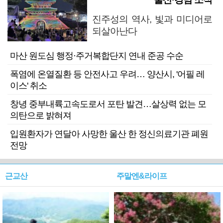
진주성의 역사, 빛과 미디어로
되살아난다
마산 원도심 행정·주거복합단지 연내 준공 수순
폭염에 온열질환 등 안전사고 우려… 양산시, '어필 레
이스' 취소
창녕 중부내륙고속도로서 포탄 발견…살상력 없는 모
의탄으로 밝혀져
입원환자가 연달아 사망한 울산 한 정신의료기관 폐원
전망
근교산
주말엔&라이프