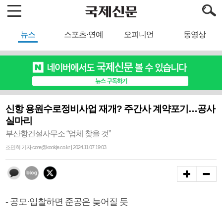
뉴스
스포츠·연예
오피니언
동영상
신항 용원수로정비사업 재개? 주간사 계약포기…공사
실마리
부산항건설사무소 “업체 찾을 것”
조민희 기자 core@kookje.co.kr | 2024.11.07 19:03
- 공모·입찰하면 준공은 늦어질 듯