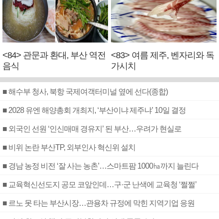
<84> 관문과 환대, 부산 역전
<83> 여름 제주, 벤자리와 독
음식
가시치
■ 해수부 청사, 북항 국제여객터미널 옆에 선다(종합)
■ 2028 유엔 해양총회 개최지, ‘부산이냐 제주냐’ 10일 결정
■ 외국인 선원 ‘인신매매 경유지’ 된 부산…우려가 현실로
■ 비위 논란 부산TP, 외부인사 혁신위 설치
■ 경남 농정 비전 ‘잘 사는 농촌’…스마트팜 1000㏊까지 늘린다
■ 교육혁신선도지 공모 코앞인데…구·군 난색에 교육청 ‘쩔쩔’
■ 르노 못 타는 부산시장…관용차 규정에 막힌 지역기업 응원