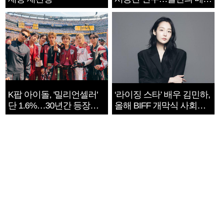
지는 ‘전쟁 속죄’
K팝 아이돌, '밀리언셀러'
‘라이징 스타’ 배우 김민하,
단 1.6%…30년간 등장
올해 BIFF 개막식 사회자
1182개팀 전수조사
확정