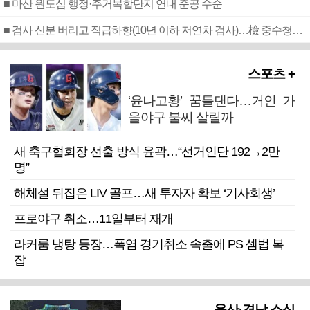
■ 마산 원도심 행정·주거복합단지 연내 준공 수순
■ 검사 신분 버리고 직급하향(10년 이하 저연차 검사)…檢 중수청행 기피
스포츠 +
‘윤나고황’ 꿈틀댄다…거인 가
을야구 불씨 살릴까
새 축구협회장 선출 방식 윤곽…“선거인단 192→2만
명”
해체설 뒤집은 LIV 골프…새 투자자 확보 ‘기사회생’
프로야구 취소…11일부터 재개
라커룸 냉탕 등장…폭염 경기취소 속출에 PS 셈법 복
잡
울산·경남 소식