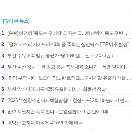
[많이 본 뉴스]
1
[속보] 여전히 ‘독도는 우리땅’ 외치는 日…韓선박이 독도 주변 해양조사 활동하자 반발
2
"올해 코스피 사이드카 43회 중 25회는 삼전닉스 ETF 이후 발생"
3
부산 주유소 휘발유 평균가 ℓ당 1849원… 전주보다 3원 ↓
4
부산 울산 경남 구름 많고 경남 북서내륙 소나기…폭염·열대야 계속
5
‘탄약 부족 사태’ 보도에 격노한 트럼프…군사기밀 유출자 색출 지시
6
부산 앞바다에 기름 425ℓ 유출한 러시아 화물선 적발
7
[2026 부산청소년극지체험탐험대 현장르포] 2회 : 하늘에서 만난 얼음의 나라
8
입추 지났지만 푹푹 찐다…온열질환자 10년 만에 3배
9
백양산 고지대 마을우물 55년 만에 바닥