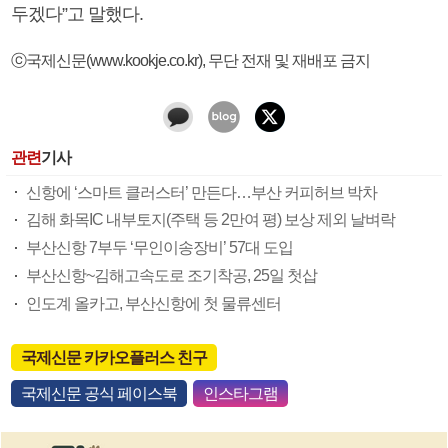
두겠다”고 말했다.
ⓒ국제신문(www.kookje.co.kr), 무단 전재 및 재배포 금지
관련
기사
신항에 ‘스마트 클러스터’ 만든다…부산 커피허브 박차
김해 화목IC 내부토지(주택 등 2만여 평) 보상 제외 날벼락
부산신항 7부두 ‘무인이송장비’ 57대 도입
부산신항~김해고속도로 조기착공, 25일 첫삽
인도계 올카고, 부산신항에 첫 물류센터
국제신문 카카오플러스 친구
국제신문 공식 페이스북
인스타그램