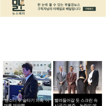
‘뺑소니 후 술타기 의혹’ 이
빨려들어갈 듯 스크린 속
재룡 재판행
시공간 변주…놀란의 메시