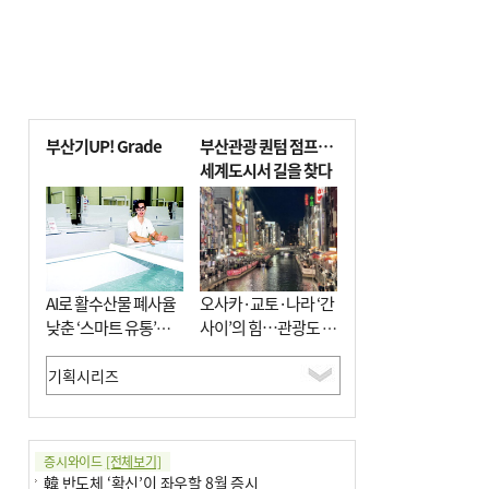
부산기UP! Grade
부산관광 퀀텀 점프…
세계도시서 길을 찾다
AI로 활수산물 폐사율
오사카·교토·나라 ‘간
낮춘 ‘스마트 유통’…
사이’의 힘…관광도 뭉
사막·산악지대 수출
쳐야 흥한다
도전
증시와이드
[전체보기]
韓 반도체 ‘확신’이 좌우할 8월 증시