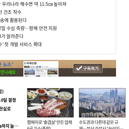
 우리나라 해수면 약 11.5㎝ 높아져
선 건조 착수
방송에 활용된다
정밀 수심 측량…항해 안전 지원
AI가 알려준다
수’ 첫 개발 서비스 확대
합)
10일 결정
 현실로
짬짜미로 ‘金겹살’ 만든 업체
수도권과 다른데 같은 규
■ 경남 농정 비전 ‘잘 사는 농촌’…스마트팜 1000㏊까지 늘린다
6곳 기소(종합)
제…부산 건설사 “쓰러지기