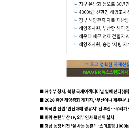
지구 온난화 등으로 36년간
4000t급 친환경 해양조사
정부 해양관측 자료 재난
해양조사원, 부산항 해역 
해운대 해무 언제 걷힐지 
해양조사원, 송정 ‘서핑 지
■ 해수부 청사, 북항 국제여객터미널 옆에 선다(종
■ 2028 유엔 해양총회 개최지, ‘부산이냐 제주냐’ 
■ 외국인 선원 ‘인신매매 경유지’ 된 부산…우려가
■ 비위 논란 부산TP, 외부인사 혁신위 설치