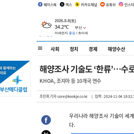
페이스북
엑스
카카오채널
유튜브
인스
사회
정치
경제
해양수산
해양조사 기술도 ‘한류’…수로
KHOA, 조지아 등 10개국 연수
조민희 기자
core@kookje.co.kr
| 입력 : 2024-11-04 18:32:
우리나라 해양조사 기술이 세계
다.