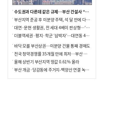
수도권과 다른데 같은 규제…부산 건설사 “쓰러지기 직전”
부산지역 준공 후 미분양 주택, 석 달 만에 다시 3000가구 넘어서
대연·문현 생활권, 전 세대 4베이 판상형…‘더샵 트리센트’ 내달 분양
더블역세권·평지·학군 ‘삼박자’…대연동 42층 브랜드 단지
바닥 모를 부산상권…미분양 건물 통째 경매도
전국 청약경쟁률 35개월 만에 최저…부산 미분양 ‘적체’ 심화
올해 상반기 부산지역 땅값 0.61% 올라
부산 개금·당감동에 주거지-백양산 연결 녹지 조성