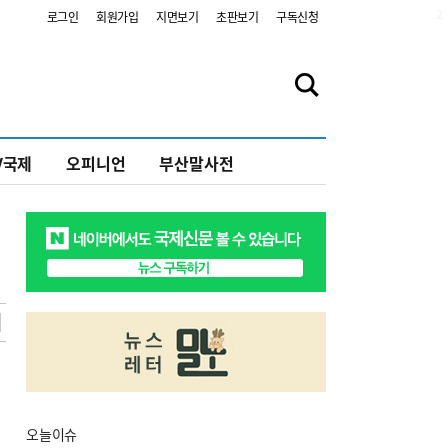
2
로그인
회원가입
지면보기
초판보기
구독신청
V국제
오피니언
부산말사전
오늘
이슈