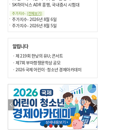
SK하이닉스 ADR 흥행, 국내증시 시험대
주가지수-
[전체보기]
주가지수- 2026년 8월 6일
주가지수- 2026년 8월 5일
알립니다
· 제 219회 한낮의 유U; 콘서트
· 제7회 부마항쟁문학상 공모
· 2026 국제 어린이·청소년 경제아카데미