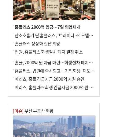
사망
홈플러스 2000억 입금…7일 영업재개
산소호흡기 단 홈플러스, ‘트레이더 조’ 모델로 살아날까
홈플러스 정상화 실낱 희망
법원, 홈플러스 회생절차 폐지 결정 취소
홈플, 2000억 원 자금 마련…회생절차 폐지에 즉시항고(종합)
홈플러스, 법원에 즉시항고…기업회생 ‘재도전’
메리츠, 홈플 긴급자금 2000억 지원 승인
메리츠, 홈플러스 회생 긴급자금 2000억 원 지원 승인
[이슈]
부산 부동산 현황