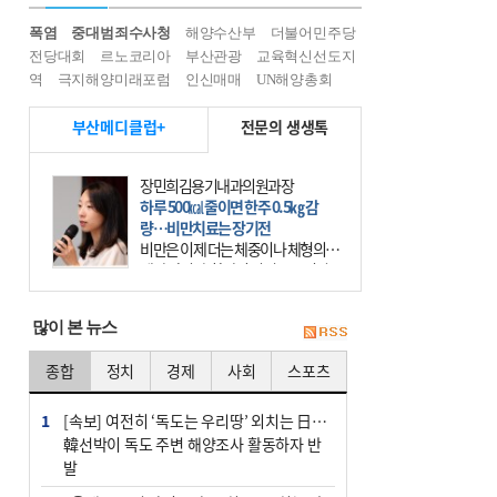
폭염
중대범죄수사청
해양수산부
더불어민주당
전당대회
르노코리아
부산관광
교육혁신선도지
역
극지해양미래포럼
인신매매
UN해양총회
부산메디클럽+
전문의 생생톡
장민희김용기내과의원과장
하루 500㎉ 줄이면 한주 0.5㎏ 감
량…비만치료는 장기전
비만은 이제 더는 체중이나 체형의 문
제가 아니다. 하나의 질병으로 인지
하고 치료와 관리를 해야 한다. 세계
보건기구(WHO)는 이미 1994년 비만
많이 본 뉴스
을 인류의 중요한
종합
정치
경제
사회
스포츠
1
[속보] 여전히 ‘독도는 우리땅’ 외치는 日…
韓선박이 독도 주변 해양조사 활동하자 반
발