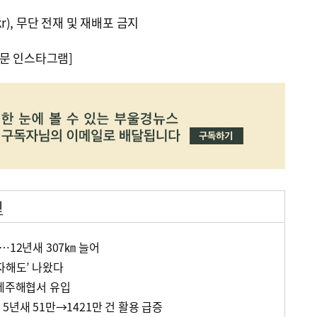
kr), 무단 전재 및 재배포 금지
문 인스타그램]
원
…12년새 307㎞ 늘어
자해도’ 나왔다
 제주해협서 유입
5년새 51만→1421만 건 활용 급증