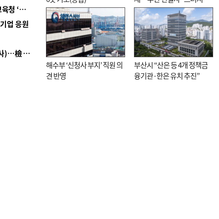
■ 교육혁신선도지 공모 코앞인데…구·군 난색에 교육청 ‘쩔쩔’
직전”
역기업 응원
■ 검사 신분 버리고 직급하향(10년 이하 저연차 검사)…檢 중수청행 기피
해수부 ‘신청사 부지’ 직원 의
부산시 “산은 등 4개 정책금
견 반영
융기관·한은 유치 추진”