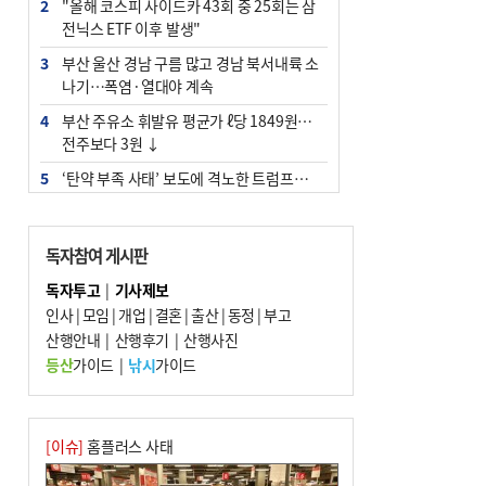
2
"올해 코스피 사이드카 43회 중 25회는 삼
전닉스 ETF 이후 발생"
3
부산 울산 경남 구름 많고 경남 북서내륙 소
나기…폭염·열대야 계속
4
부산 주유소 휘발유 평균가 ℓ당 1849원…
전주보다 3원 ↓
5
‘탄약 부족 사태’ 보도에 격노한 트럼프…
군사기밀 유출자 색출 지시
6
부산 앞바다에 기름 425ℓ 유출한 러시아 화
독자참여 게시판
물선 적발
독자투고
|
기사제보
7
[2026 부산청소년극지체험탐험대 현장르
인사
|
모임
|
개업
|
결혼
|
출산
|
동정
|
부고
포] 2회 : 하늘에서 만난 얼음의 나라
산행안내
|
산행후기
|
산행사진
8
입추 지났지만 푹푹 찐다…온열질환자 10
등산
가이드
|
낚시
가이드
년 만에 3배
9
[속보] ‘심판 성접대’ 논란 축구협회 공식 사
과…“현재는 부적절 행위 없어”
[이슈]
홈플러스 사태
10
서울 중랑구서 흉기 난동…60대 남성 2명