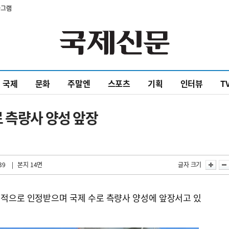
타그램
국제
문화
주말엔
스포츠
기획
인터뷰
T
 측량사 양성 앞장
39
| 본지 14면
글자 크기
적으로 인정받으며 국제 수로 측량사 양성에 앞장서고 있