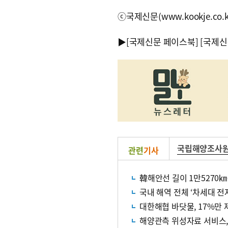
ⓒ국제신문(www.kookje.co.
▶
[국제신문 페이스북]
[국제신
국립해양조사
관련
기사
韓해안선 길이 1만5270㎞
국내 해역 전체 ‘차세대 전
대한해협 바닷물, 17%만
해양관측 위성자료 서비스, 